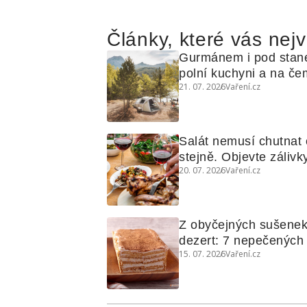
Články, které vás nejv
Gurmánem i pod stan
polní kuchyni a na čem
21. 07. 2026
Vaření.cz
Salát nemusí chutnat c
stejně. Objevte zálivky
20. 07. 2026
Vaření.cz
využijete i na maso, n
grilovanou zeleninu
Z obyčejných sušenek
dezert: 7 nepečených d
15. 07. 2026
Vaření.cz
koláčů