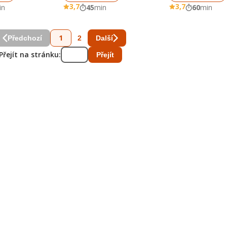
3,7
3,7
in
45
min
60
min
1
2
Předchozí
Další
Přejít na stránku:
Přejít