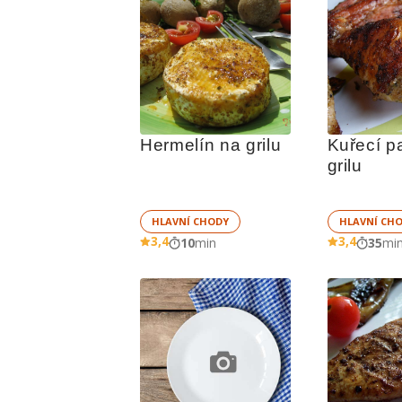
Hermelín na grilu
Kuřecí pa
grilu
HLAVNÍ CHODY
HLAVNÍ CH
3,4
3,4
10
min
35
mi