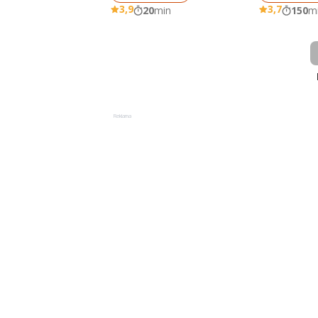
3,9
3,7
20
min
150
m
Reklama