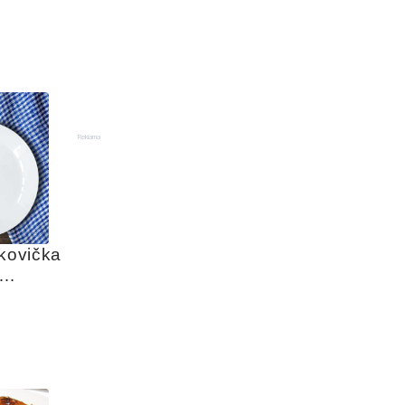
Reklama
kovička 