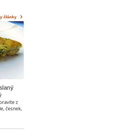
y články
laný 
ý
pravíte z
le, česnek,