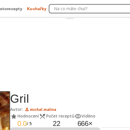
Na co máte chuť?
otorecepty
Kuchařky
Reklama
Gril
Autor:
michal.malina
Hodnocení
Počet receptů
Viděno
0.0
22
666
×
/
5