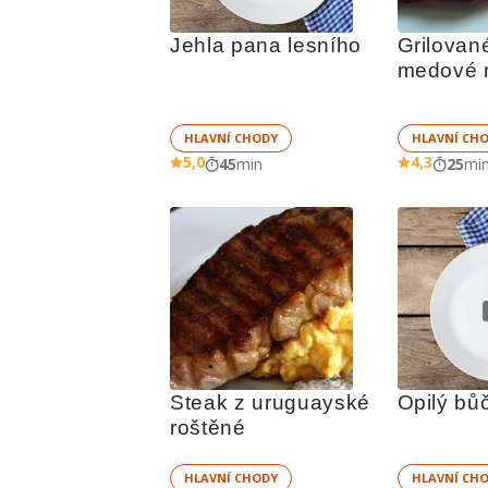
Jehla pana lesního
Grilované
medové 
HLAVNÍ CHODY
HLAVNÍ CH
5,0
4,3
45
min
25
mi
Steak z uruguayské 
Opilý bů
roštěné
HLAVNÍ CHODY
HLAVNÍ CH