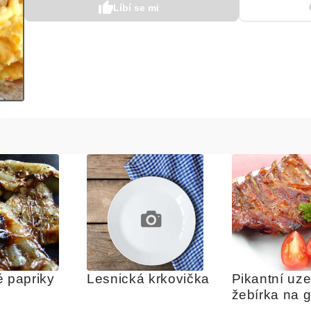
Líbí se mi
é papriky
Lesnická krkovička
Pikantní uze
žebírka na g