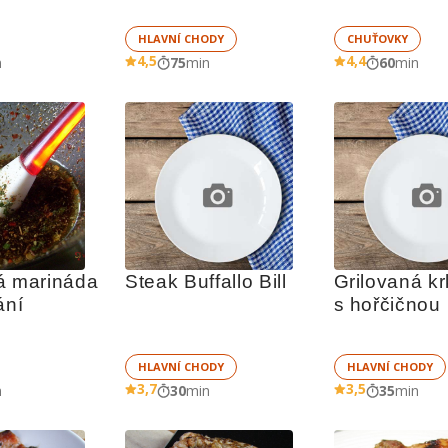
HLAVNÍ CHODY
CHUŤOVKY
4,5
4,4
n
75
min
60
min
á marináda 
Steak Buffallo Bill
Grilovaná kr
ání
s hořčičnou 
marinádou
HLAVNÍ CHODY
HLAVNÍ CHODY
3,7
3,5
n
30
min
35
min