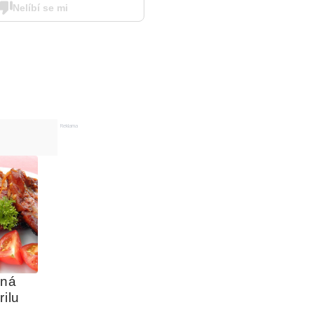
Nelíbí se mi
Reklama
ná 
rilu