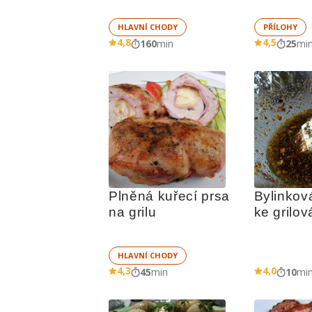
HLAVNÍ CHODY
PŘÍLOHY
4,8
4,5
160
min
25
mi
Plněná kuřecí prsa 
Bylinkov
na grilu
ke grilov
HLAVNÍ CHODY
4,3
4,0
45
min
10
mi