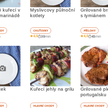
 kuřecí v 
Myslivcovy půlnoční 
Grilované b
marinádě
kotlety
s tymiánem
ODY
CHUŤOVKY
PŘÍLOHY
4,0
4,0
n
30
min
45
min
ček
Kuřecí jehly na grilu
Grilované pl
portugalsku
ODY
HLAVNÍ CHODY
HLAVNÍ CHODY