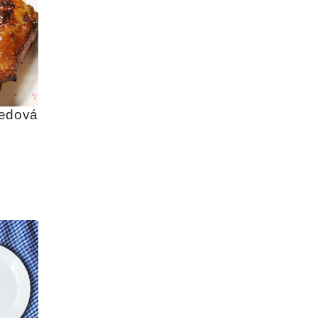
edová 