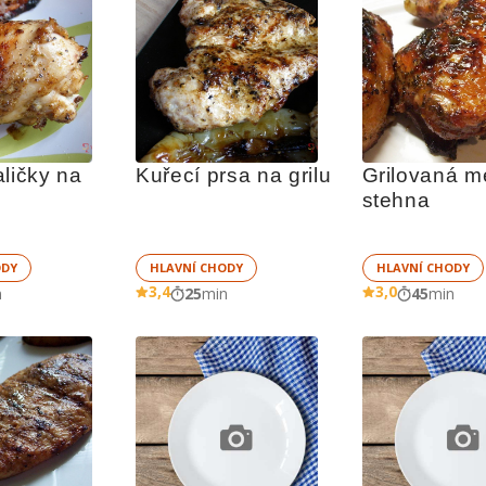
ličky na 
Kuřecí prsa na grilu
Grilovaná m
stehna
ODY
HLAVNÍ CHODY
HLAVNÍ CHODY
3,4
3,0
n
25
min
45
min