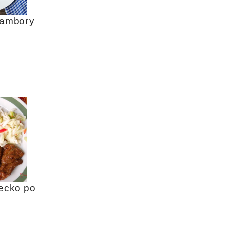
rambory 
ecko po 