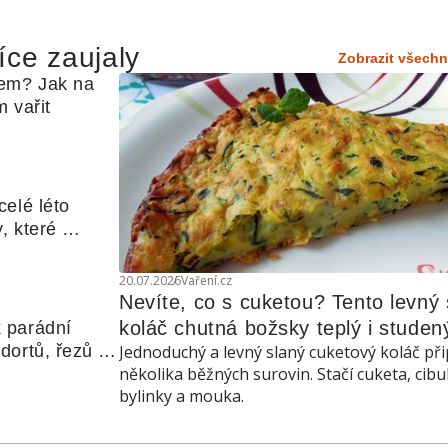
íce zaujaly
Zobrazit všechn
em? Jak na 
 vařit
elé léto 
, které 
udle nebo 
20.07.2026
Vaření.cz
Nevíte, co s cuketou? Tento levný s
koláč chutná božsky teplý i studen
 parádní 
ortů, řezů a 
Jednoduchý a levný slaný cuketový koláč při
několika běžných surovin. Stačí cuketa, cibu
bylinky a mouka.