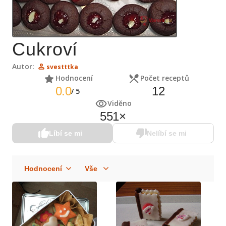
Cukroví
Autor:
svestttka
Hodnocení
Počet receptů
0.0
12
/
5
Viděno
551
×
Líbí se mi
Nelíbí se mi