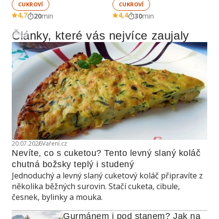
CUKROVÍ
CUKROVÍ
4,7
4,4
20
min
30
min
Články, které vás nejvíce zaujaly
Reklama
20.07.2026
Vaření.cz
Nevíte, co s cuketou? Tento levný slaný koláč 
chutná božsky teplý i studený
Jednoduchý a levný slaný cuketový koláč připravíte z
několika běžných surovin. Stačí cuketa, cibule,
česnek, bylinky a mouka.
Gurmánem i pod stanem? Jak na 