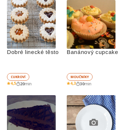
Dobré linecké těsto
Banánový cupcake
CUKROVÍ
MOUČNÍKY
4,5
4,3
20
min
30
min