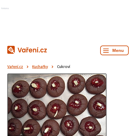
Reklama
Vaření.cz
Kuchařky
Cukroví