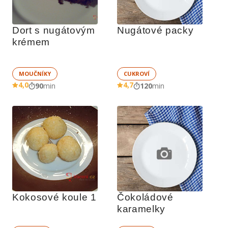
Dort s nugátovým 
Nugátové packy
krémem
MOUČNÍKY
CUKROVÍ
4,0
4,7
90
min
120
min
Kokosové koule 1
Čokoládové 
karamelky