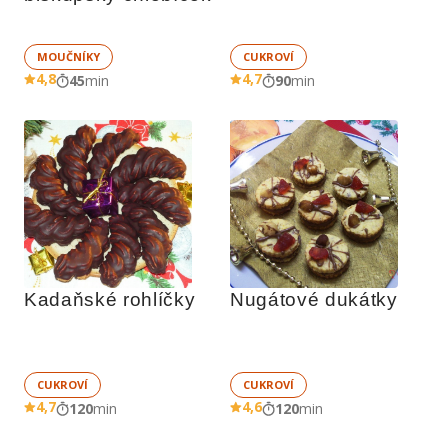
MOUČNÍKY
CUKROVÍ
4,8
4,7
45
min
90
min
Kadaňské rohlíčky
Nugátové dukátky
CUKROVÍ
CUKROVÍ
4,7
4,6
120
min
120
min