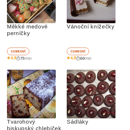
Měkké medové 
Vánoční knížečky
perníčky
CUKROVÍ
CUKROVÍ
4,8
4,8
75
min
60
min
Tvarohový 
Sádláky
biskupský chlebíček