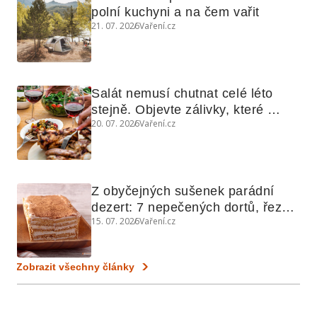
polní kuchyni a na čem vařit
21. 07. 2026
Vaření.cz
Salát nemusí chutnat celé léto 
stejně. Objevte zálivky, které 
20. 07. 2026
Vaření.cz
využijete i na maso, nudle nebo 
grilovanou zeleninu
Z obyčejných sušenek parádní 
dezert: 7 nepečených dortů, řezů 
15. 07. 2026
Vaření.cz
a koláčů
Zobrazit všechny články