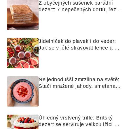
Z obyčejných sušenek parádní 
dezert: 7 nepečených dortů, řezů 
a koláčů
Jídelníček do plavek i do veder: 
Jak se v létě stravovat lehce a 
chytře
Nejjednodušší zmrzlina na světě: 
Stačí mražené jahody, smetana a 
mixér
Úhledný vrstvený trifle: Britský 
dezert se servíruje velkou lžicí 