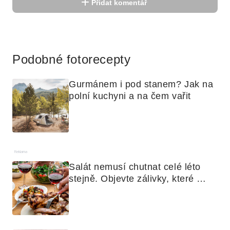
Přidat komentář
Reklama
Podobné fotorecepty
Gurmánem i pod stanem? Jak na 
polní kuchyni a na čem vařit
Reklama
Salát nemusí chutnat celé léto 
stejně. Objevte zálivky, které 
využijete i na maso, nudle nebo 
grilovanou zeleninu