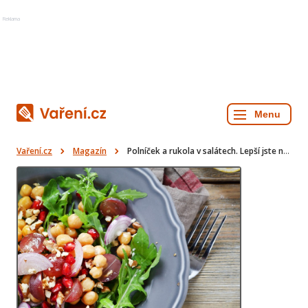
Reklama
Vaření.cz
Magazín
Polníček a rukola v salátech. Lepší jste nejedli!