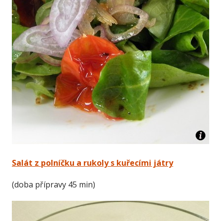
Salát z polníčku a rukoly s kuřecími játry
(doba přípravy 45 min)