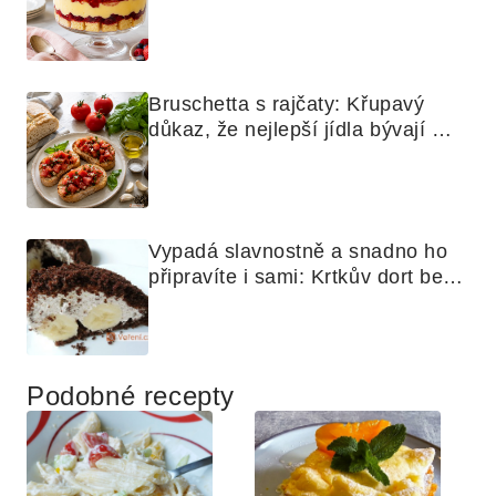
skoro jako bramborová kaše
Bruschetta s rajčaty: Křupavý 
důkaz, že nejlepší jídla bývají 
nejjednodušší
Vypadá slavnostně a snadno ho 
připravíte i sami: Krtkův dort bez 
mouky
Podobné recepty