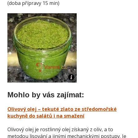
(doba přípravy 15 min)
Mohlo by vás zajímat:
Olivový olej – tekuté zlato ze středomořské
kuchyně do salátů i na smažení
Olivový olej je rostlinný olej získaný z oliv, a to
metodou lisování a jinými mechanickými postupy. Je