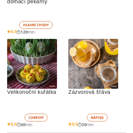
domácí pekárny
HLAVNÍ CHODY
0,0
120
min
Velikonoční kuřátka
Zázvorová šťáva
CUKROVÍ
NÁPOJE
0,0
0,0
60
min
30
min