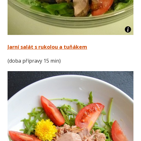
Jarní salát s rukolou a tuňákem
(doba přípravy 15 min)