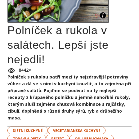
Polníček a rukola v
salátech. Lepší jste
nejedli!
8442
×
Polníček s rukolou patří mezí ty nejzdravější potraviny
vůbec a dá se s nimi v kuchyni kouzlit, a to zejména při
přípravě salátů. Pojďme se podívat na ty nejlepší
recepty z křupavého polníčku a jemně nahořklé rukoly,
kterým sluší zejména chuťová kombinace s rajčátky,
cibulí, doplněná o různé druhy sýrů, ryb a drůbežího
masa.
DIETNÍ KUCHYNĚ
VEGETARIÁNSKÁ KUCHYNĚ
ZDRAVÍ A DIETY
RECEPT
ONLINE KUCHAŘKA