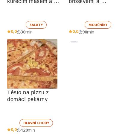
kuřecím masem a 
broskvemi a 
zeleninou 
nadýchaným sněhem
SALÁTY
MOUČNÍKY
0,0
0,0
30
min
90
min
Reklama
Těsto na pizzu z 
domácí pekárny
HLAVNÍ CHODY
0,0
120
min