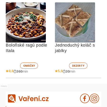
Boloňské ragú podle 
Jednoduchý koláč s 
Itala
jablky
OMÁČKY
DEZERTY
0,0
5,0
360
min
30
min
Reklama