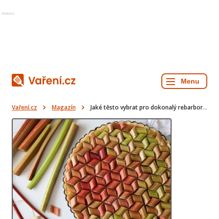
Reklama
Vaření.cz
Magazín
Jaké těsto vybrat pro dokonalý rebarborový koláč?