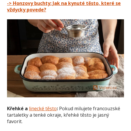
-> Honzovy buchty: Jak na kynuté těsto, které se
vždycky povede?
Křehké a
linecké těsto
:
Pokud milujete francouzské
tartaletky a tenké okraje, křehké těsto je jasný
favorit.