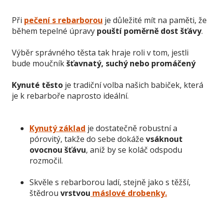
Při
pečení s rebarborou
je důležité mít na paměti, že
během tepelné úpravy
pouští poměrně dost šťávy
.
Výběr správného těsta tak hraje roli v tom, jestli
bude moučník
šťavnatý, suchý nebo promáčený
Kynuté těsto
je tradiční volba našich babiček, která
je k rebarboře naprosto ideální.
Kynutý základ
je dostatečně robustní a
pórovitý, takže do sebe dokáže
vsáknout
ovocnou šťávu
, aniž by se koláč odspodu
rozmočil.
Skvěle s rebarborou ladí, stejně jako s těžší,
štědrou
vrstvou
máslové drobenky.