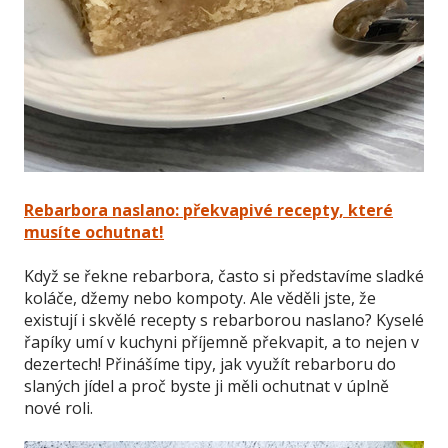
Rebarbora naslano: překvapivé recepty, které
musíte ochutnat!
Když se řekne rebarbora, často si představíme sladké
koláče, džemy nebo kompoty. Ale věděli jste, že
existují i skvělé recepty s rebarborou naslano? Kyselé
řapíky umí v kuchyni příjemně překvapit, a to nejen v
dezertech! Přinášíme tipy, jak využít rebarboru do
slaných jídel a proč byste ji měli ochutnat v úplně
nové roli.