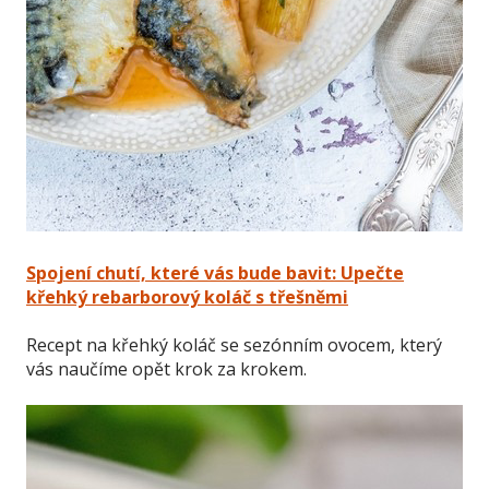
Spojení chutí, které vás bude bavit: Upečte
křehký rebarborový koláč s třešněmi
Recept na křehký koláč se sezónním ovocem, který
vás naučíme opět krok za krokem.