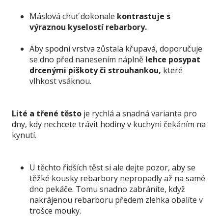
Máslová chuť dokonale
kontrastuje s
výraznou kyselostí rebarbory.
Aby spodní vrstva zůstala křupavá, doporučuje
se dno před nanesením náplně
lehce posypat
drcenými piškoty či strouhankou,
které
vlhkost vsáknou.
Lité a třené těsto
je rychlá a snadná varianta pro
dny, kdy nechcete trávit hodiny v kuchyni čekáním na
kynutí.
U těchto řidších těst si ale dejte pozor, aby se
těžké kousky rebarbory nepropadly až na samé
dno pekáče. Tomu snadno zabráníte, když
nakrájenou rebarboru předem zlehka obalíte v
trošce mouky.