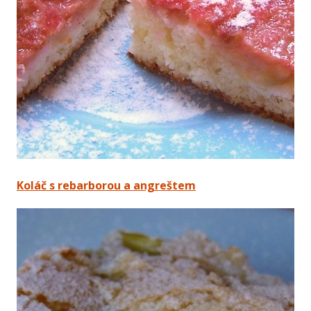
Koláč s rebarborou a angreštem