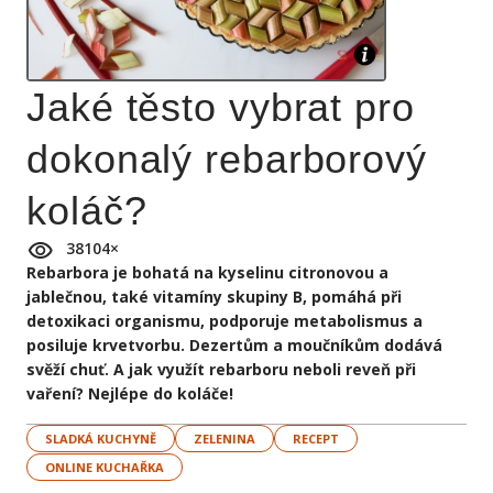
Jaké těsto vybrat pro
dokonalý rebarborový
koláč?
38104
×
Rebarbora je bohatá na kyselinu citronovou a
jablečnou, také vitamíny skupiny B, pomáhá při
detoxikaci organismu, podporuje metabolismus a
posiluje krvetvorbu. Dezertům a moučníkům dodává
svěží chuť. A jak využít rebarboru neboli reveň při
vaření? Nejlépe do koláče!
SLADKÁ KUCHYNĚ
ZELENINA
RECEPT
ONLINE KUCHAŘKA