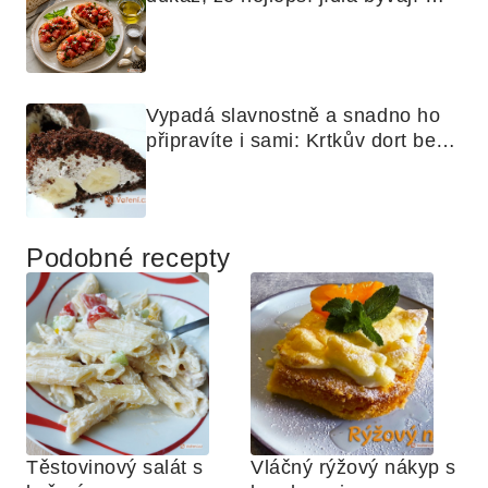
nejjednodušší
Vypadá slavnostně a snadno ho 
připravíte i sami: Krtkův dort bez 
mouky
Podobné recepty
Těstovinový salát s 
Vláčný rýžový nákyp s 