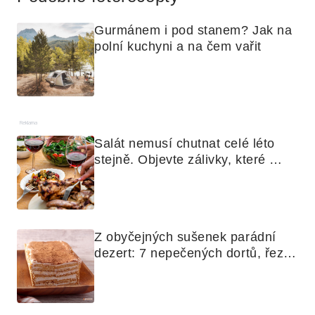
Gurmánem i pod stanem? Jak na 
polní kuchyni a na čem vařit
Reklama
Salát nemusí chutnat celé léto 
stejně. Objevte zálivky, které 
využijete i na maso, nudle nebo 
grilovanou zeleninu
Z obyčejných sušenek parádní 
dezert: 7 nepečených dortů, řezů 
a koláčů