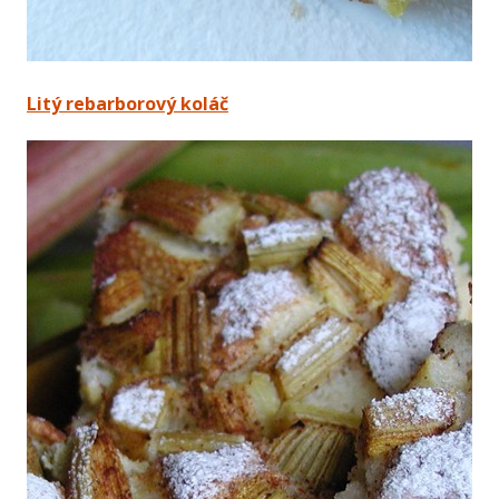
Litý rebarborový koláč