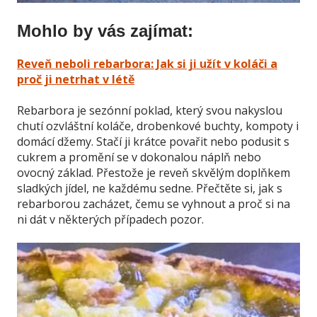
Mohlo by vás zajímat:
Reveň neboli rebarbora: Jak si ji užít v koláči a
proč ji netrhat v létě
Rebarbora je sezónní poklad, který svou nakyslou
chutí ozvláštní koláče, drobenkové buchty, kompoty i
domácí džemy. Stačí ji krátce povařit nebo podusit s
cukrem a promění se v dokonalou náplň nebo
ovocný základ. Přestože je reveň skvělým doplňkem
sladkých jídel, ne každému sedne. Přečtěte si, jak s
rebarborou zacházet, čemu se vyhnout a proč si na
ni dát v některých případech pozor.