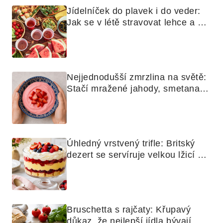
Jídelníček do plavek i do veder: 
Jak se v létě stravovat lehce a 
chytře
Nejjednodušší zmrzlina na světě: 
Stačí mražené jahody, smetana a 
mixér
Úhledný vrstvený trifle: Britský 
dezert se servíruje velkou lžicí 
skoro jako bramborová kaše
Bruschetta s rajčaty: Křupavý 
důkaz, že nejlepší jídla bývají 