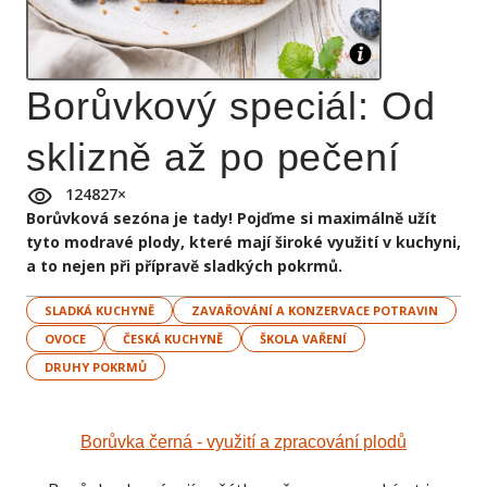
Borůvkový speciál: Od
sklizně až po pečení
124827
×
Borůvková sezóna je tady! Pojďme si maximálně užít
tyto modravé plody, které mají široké využití v kuchyni,
a to nejen při přípravě sladkých pokrmů.
SLADKÁ KUCHYNĚ
ZAVAŘOVÁNÍ A KONZERVACE POTRAVIN
OVOCE
ČESKÁ KUCHYNĚ
ŠKOLA VAŘENÍ
DRUHY POKRMŮ
Borůvka černá - využití a zpracování plodů