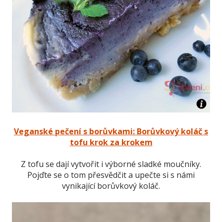
Veganské pečení s borůvkami: Borůvkový koláč s
tofu krok za krokem
Z tofu se dají vytvořit i výborné sladké moučníky.
Pojďte se o tom přesvědčit a upečte si s námi
vynikající borůvkový koláč.