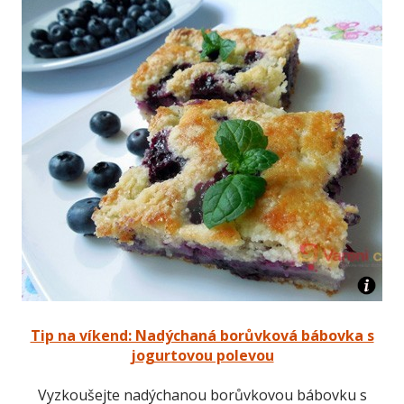
Tip na víkend: Nadýchaná borůvková bábovka s
jogurtovou polevou
Vyzkoušejte nadýchanou borůvkovou bábovku s