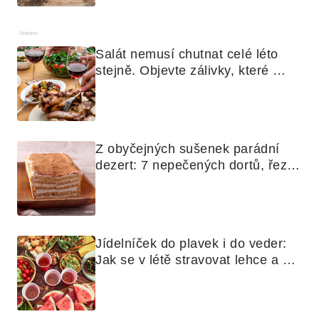
Reklama
Salát nemusí chutnat celé léto 
stejně. Objevte zálivky, které 
využijete i na maso, nudle nebo 
grilovanou zeleninu
Z obyčejných sušenek parádní 
dezert: 7 nepečených dortů, řezů 
a koláčů
Jídelníček do plavek i do veder: 
Jak se v létě stravovat lehce a 
chytře