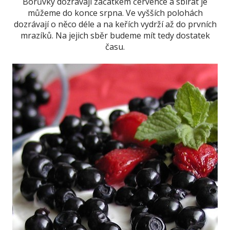
Borůvky dozrávají začátkem července a sbírat je
můžeme do konce srpna. Ve vyšších polohách
dozrávají o něco déle a na keřích vydrží až do prvních
mrazíků. Na jejich sběr budeme mít tedy dostatek
času.