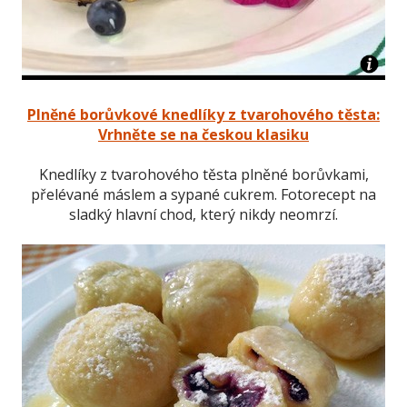
Plněné borůvkové knedlíky z tvarohového těsta:
Vrhněte se na českou klasiku
Knedlíky z tvarohového těsta plněné borůvkami,
přelévané máslem a sypané cukrem. Fotorecept na
sladký hlavní chod, který nikdy neomrzí.