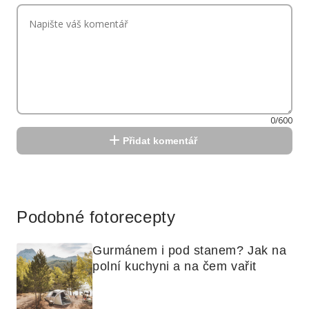
0/600
Přidat komentář
Reklama
Podobné fotorecepty
Gurmánem i pod stanem? Jak na 
polní kuchyni a na čem vařit