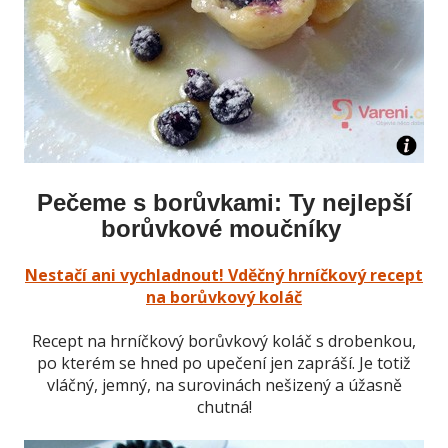
Pečeme s borůvkami: Ty nejlepší
borůvkové moučníky
Nestačí ani vychladnout! Vděčný hrníčkový recept
na borůvkový koláč
Recept na hrníčkový borůvkový koláč s drobenkou,
po kterém se hned po upečení jen zapráší. Je totiž
vláčný, jemný, na surovinách nešizený a úžasně
chutná!