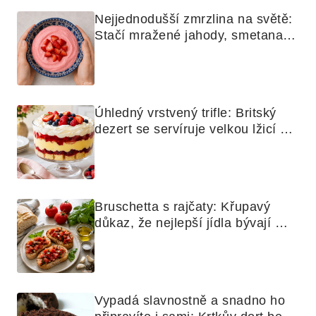
Nejjednodušší zmrzlina na světě: 
Stačí mražené jahody, smetana a 
mixér
Úhledný vrstvený trifle: Britský 
dezert se servíruje velkou lžicí 
skoro jako bramborová kaše
Bruschetta s rajčaty: Křupavý 
důkaz, že nejlepší jídla bývají 
nejjednodušší
Vypadá slavnostně a snadno ho 