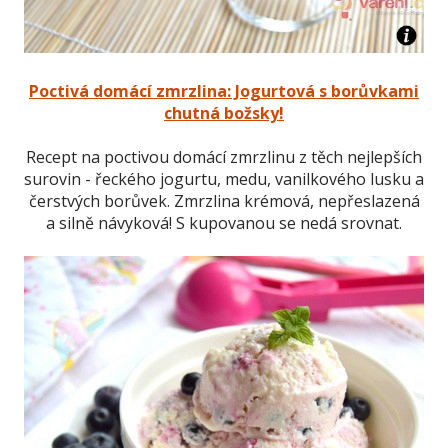
Poctivá domácí zmrzlina: Jogurtová s borůvkami
chutná božsky!
Recept na poctivou domácí zmrzlinu z těch nejlepších
surovin - řeckého jogurtu, medu, vanilkového lusku a
čerstvých borůvek. Zmrzlina krémová, nepřeslazená
a silně návyková! S kupovanou se nedá srovnat.