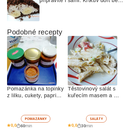
připravíte i sami: Krtkův dort bez 
mouky
Podobné recepty
Pomazánka na topinky 
Těstovinový salát s 
z lilku, cukety, paprik, 
kuřecím masem a 
sušených rajčat a 
zeleninou 
žampionů
POMAZÁNKY
SALÁTY
0,0
0,0
60
min
30
min