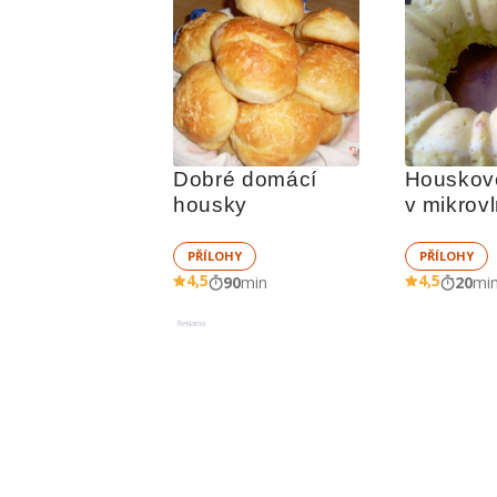
Dobré domácí 
Houskové
housky
v mikrov
PŘÍLOHY
PŘÍLOHY
4,5
4,5
90
min
20
mi
Reklama