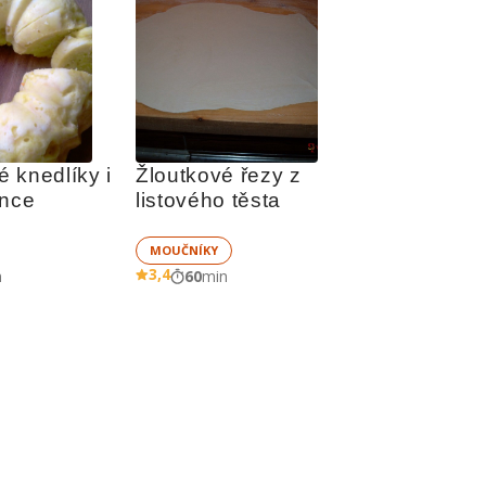
 knedlíky i 
Žloutkové řezy z 
lnce
listového těsta
MOUČNÍKY
3,4
n
60
min