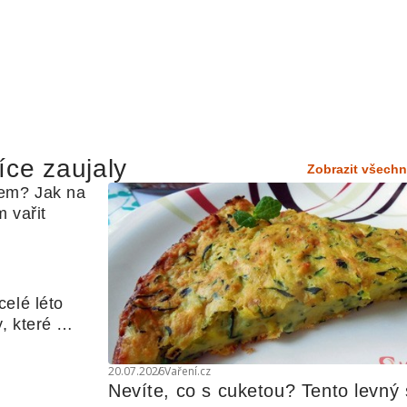
íce zaujaly
Zobrazit všechn
em? Jak na 
 vařit
elé léto 
, které 
udle nebo 
20.07.2026
Vaření.cz
Nevíte, co s cuketou? Tento levný s