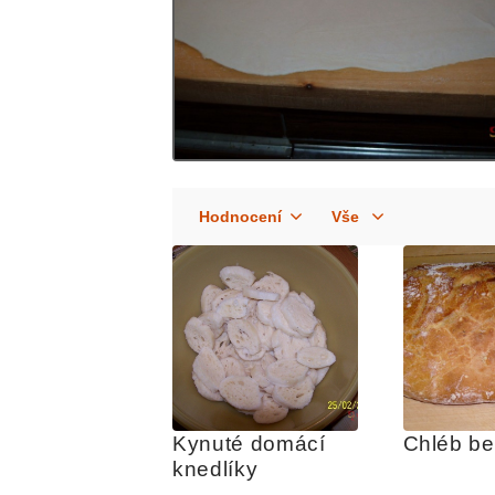
Kynuté domácí 
Chléb be
knedlíky