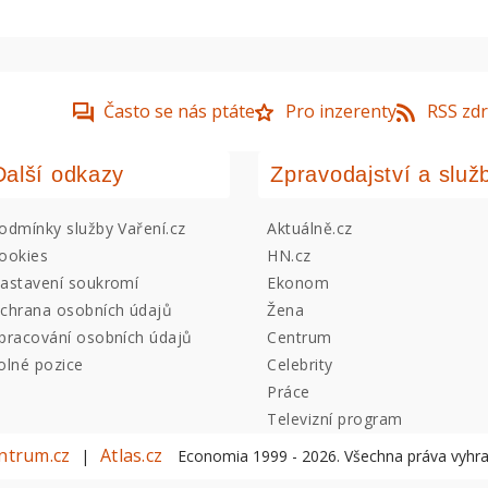
Často se nás ptáte
Pro inzerenty
RSS zdr
Další odkazy
Zpravodajství a služ
odmínky služby Vaření.cz
Aktuálně.cz
ookies
HN.cz
astavení soukromí
Ekonom
chrana osobních údajů
Žena
pracování osobních údajů
Centrum
olné pozice
Celebrity
Práce
Televizní program
ntrum.cz
Atlas.cz
|
Economia 1999 -
2026
. Všechna práva vyhr