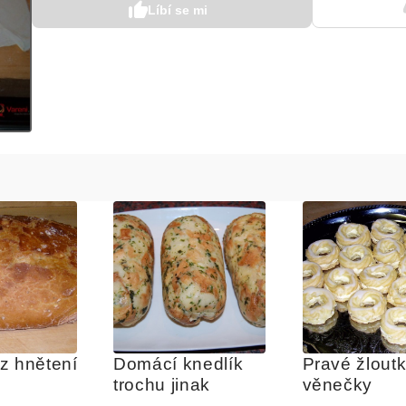
Líbí se mi
z hnětení
Domácí knedlík 
Pravé žloutk
trochu jinak
věnečky