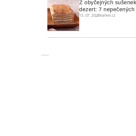
Z obyčejných sušenek
dezert: 7 nepečených d
15. 07. 2026
Vaření.cz
koláčů
Reklama