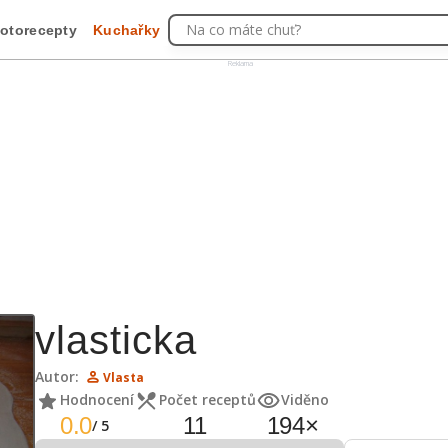
Na co máte chuť?
otorecepty
Kuchařky
Reklama
vlasticka
Autor:
Vlasta
Hodnocení
Počet receptů
Viděno
0.0
11
194
×
/
5