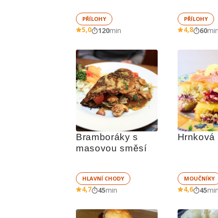
PŘÍLOHY
PŘÍLOHY
5,0
4,8
120
min
60
mi
Bramboráky s 
Hrnková 
masovou směsí
HLAVNÍ CHODY
MOUČNÍKY
4,7
4,6
45
min
45
mi