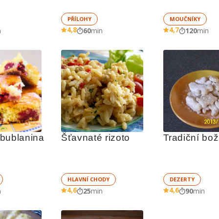
PŘÍLOHY
MOUČNÍKY
4,8
4,7
n
60
min
120
min
bublanina
Šťavnaté rizoto
HLAVNÍ CHODY
DEZERTY
4,6
4,6
n
25
min
90
min