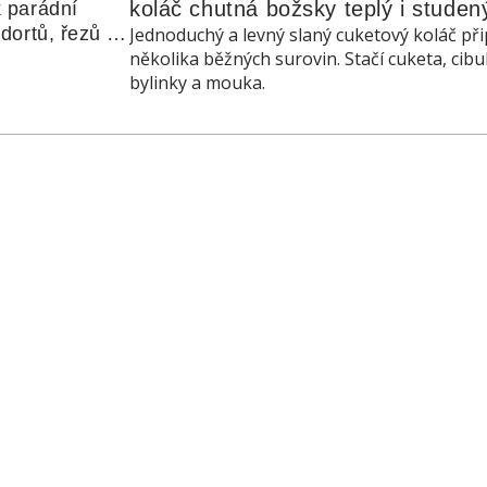
koláč chutná božsky teplý i studen
 parádní 
ortů, řezů a 
Jednoduchý a levný slaný cuketový koláč při
několika běžných surovin. Stačí cuketa, cibu
bylinky a mouka.