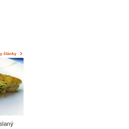
y články
laný 