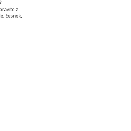
ý
pravíte z
le, česnek,