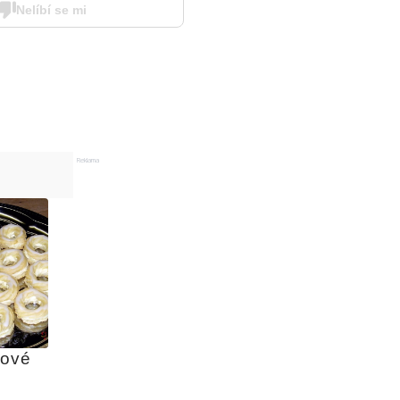
Nelíbí se mi
Reklama
ové 