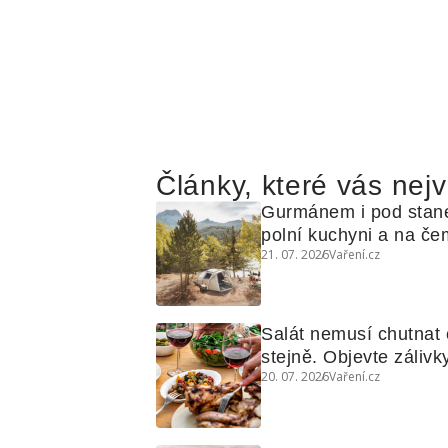
Články, které vás nejv
Gurmánem i pod stan
polní kuchyni a na čem
21. 07. 2026
Vaření.cz
Salát nemusí chutnat c
stejně. Objevte zálivky
20. 07. 2026
Vaření.cz
využijete i na maso, n
grilovanou zeleninu