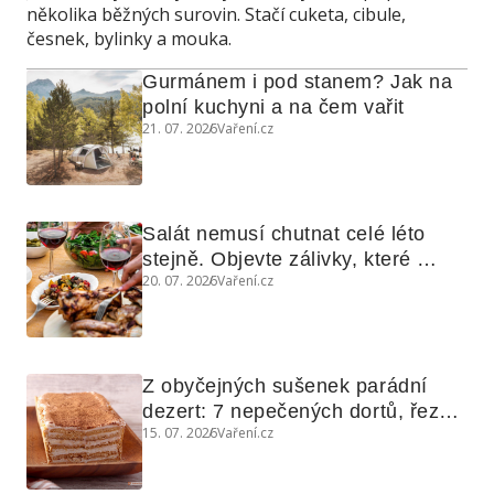
několika běžných surovin. Stačí cuketa, cibule,
česnek, bylinky a mouka.
Gurmánem i pod stanem? Jak na 
polní kuchyni a na čem vařit
21. 07. 2026
Vaření.cz
Salát nemusí chutnat celé léto 
stejně. Objevte zálivky, které 
20. 07. 2026
Vaření.cz
využijete i na maso, nudle nebo 
grilovanou zeleninu
Z obyčejných sušenek parádní 
dezert: 7 nepečených dortů, řezů 
15. 07. 2026
Vaření.cz
a koláčů