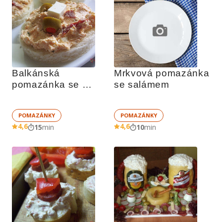
Balkánská 
Mrkvová pomazánka 
pomazánka se 
se salámem
sušenými rajčaty
POMAZÁNKY
POMAZÁNKY
4,6
4,6
15
min
10
min