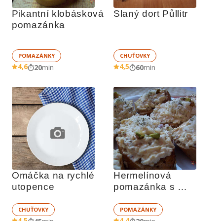
Pikantní klobásková 
Slaný dort Půllitr
pomazánka
POMAZÁNKY
CHUŤOVKY
4,6
4,5
20
min
60
min
Omáčka na rychlé 
Hermelínová 
utopence
pomazánka s 
pistáciemi
CHUŤOVKY
POMAZÁNKY
4,5
4,4