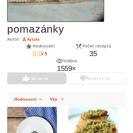
pomazánky
Autor:
Kytula
Hodnocení
Počet receptů
0.0
35
/
5
Viděno
1559
×
Líbí se mi
Nelíbí se mi