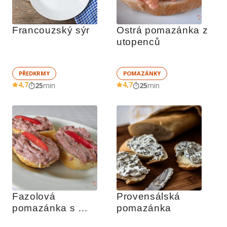
Francouzský sýr
Ostrá pomazánka z 
utopenců
PŘEDKRMY
POMAZÁNKY
4,7
4,7
25
min
25
min
Fazolová 
Provensálská 
pomazánka s 
pomazánka
česnekem