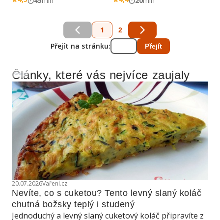
45
min
20
min
1
2
Přejít na stránku:
Přejít
Články, které vás nejvíce zaujaly
Reklama
20.07.2026
Vaření.cz
Nevíte, co s cuketou? Tento levný slaný koláč 
chutná božsky teplý i studený
Jednoduchý a levný slaný cuketový koláč připravíte z