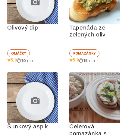
Olivový dip
Tapenáda ze 
zelených oliv
OMÁČKY
POMAZÁNKY
5,0
5,0
10
min
15
min
Šunkový aspik
Celerová 
pomazánka s 