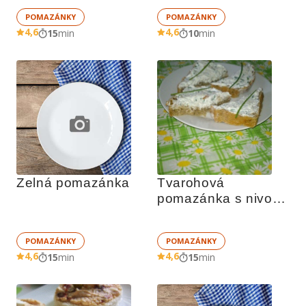
POMAZÁNKY
POMAZÁNKY
4,6
4,6
15
min
10
min
Zelná pomazánka
Tvarohová 
pomazánka s nivou 
a cibulí
POMAZÁNKY
POMAZÁNKY
4,6
4,6
15
min
15
min