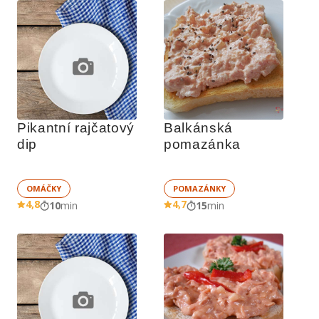
Pikantní rajčatový 
Balkánská 
dip
pomazánka
OMÁČKY
POMAZÁNKY
4,8
4,7
10
min
15
min