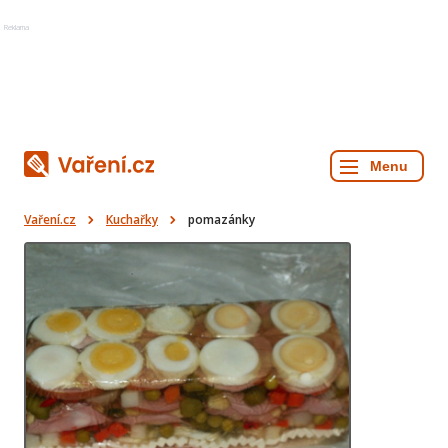
Reklama
Vaření.cz
Kuchařky
pomazánky