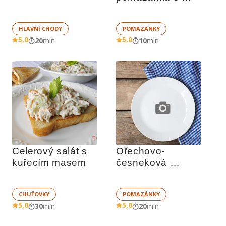
pomazánkovým 
máslem
HLAVNÍ CHODY
POMAZÁNKY
5,0
5,0
20
min
10
min
Celerový salát s 
Ořechovo-
kuřecím masem
česneková 
pomazánka
CHUŤOVKY
POMAZÁNKY
5,0
5,0
30
min
20
min