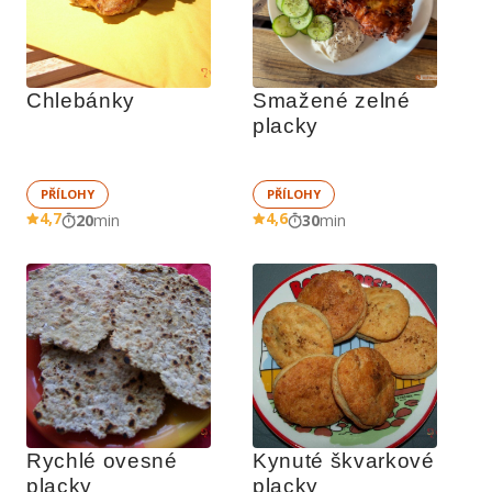
Chlebánky
Smažené zelné 
placky 
PŘÍLOHY
PŘÍLOHY
4,7
4,6
20
min
30
min
Rychlé ovesné 
Kynuté škvarkové 
placky
placky