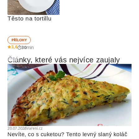
Těsto na tortillu
PŘÍLOHY
3,6
30
min
Články, které vás nejvíce zaujaly
Reklama
20.07.2026
Vaření.cz
Nevíte, co s cuketou? Tento levný slaný koláč 