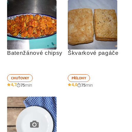
Batenžánové chipsy
Škvarkové pagáče
CHUŤOVKY
PŘÍLOHY
4,7
4,0
75
min
75
min