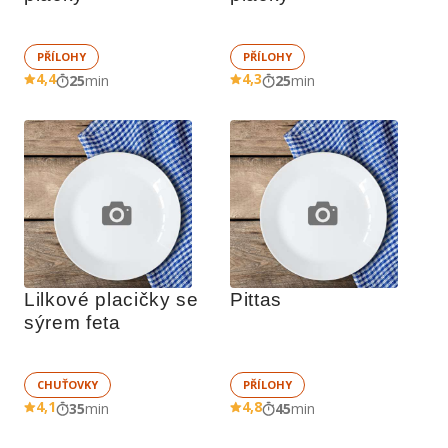
PŘÍLOHY
PŘÍLOHY
4,4
4,3
25
min
25
min
Lilkové placičky se 
Pittas
sýrem feta
CHUŤOVKY
PŘÍLOHY
4,1
4,8
35
min
45
min