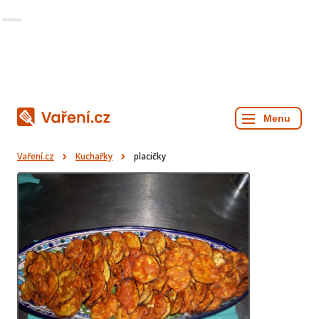
Reklama
Vaření.cz
Kuchařky
placičky