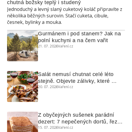
chutná božsky teplý i studený
Jednoduchý a levný slaný cuketový koláč připravíte z
několika běžných surovin. Stačí cuketa, cibule,
česnek, bylinky a mouka.
Gurmánem i pod stanem? Jak na 
polní kuchyni a na čem vařit
21. 07. 2026
Vaření.cz
Salát nemusí chutnat celé léto 
stejně. Objevte zálivky, které 
20. 07. 2026
Vaření.cz
využijete i na maso, nudle nebo 
grilovanou zeleninu
Z obyčejných sušenek parádní 
dezert: 7 nepečených dortů, řezů 
15. 07. 2026
Vaření.cz
a koláčů