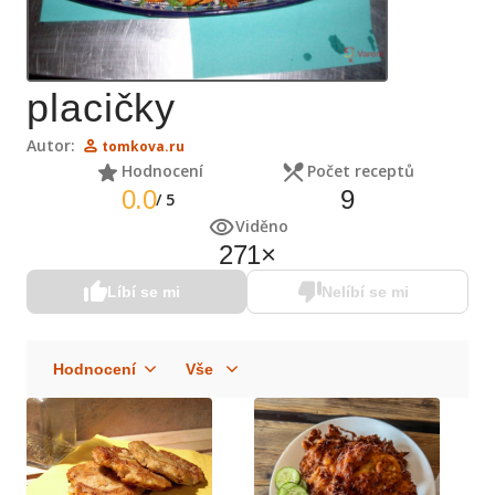
placičky
Autor:
tomkova.ru
Hodnocení
Počet receptů
0.0
9
/
5
Viděno
271
×
Líbí se mi
Nelíbí se mi