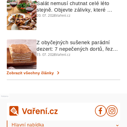
Salát nemusí chutnat celé léto 
stejně. Objevte zálivky, které 
20. 07. 2026
Vaření.cz
využijete i na maso, nudle nebo 
grilovanou zeleninu
Z obyčejných sušenek parádní 
dezert: 7 nepečených dortů, řezů 
15. 07. 2026
Vaření.cz
a koláčů
Zobrazit všechny články
Reklama
Hlavní nabídka