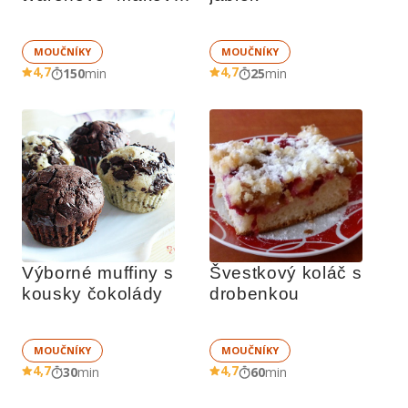
náplní
MOUČNÍKY
MOUČNÍKY
4,7
4,7
150
min
25
min
Výborné muffiny s 
Švestkový koláč s 
kousky čokolády
drobenkou
MOUČNÍKY
MOUČNÍKY
4,7
4,7
30
min
60
min