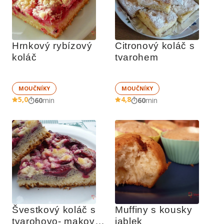
Hrnkový rybízový 
Citronový koláč s 
koláč
tvarohem
MOUČNÍKY
MOUČNÍKY
5,0
4,8
60
min
60
min
Švestkový koláč s 
Muffiny s kousky 
tvarohovo- makovou 
jablek