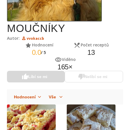
MOUČNÍKY
Autor:
vvokaccb
Hodnocení
Počet receptů
0.0
13
/
5
Viděno
165
×
Líbí se mi
Nelíbí se mi