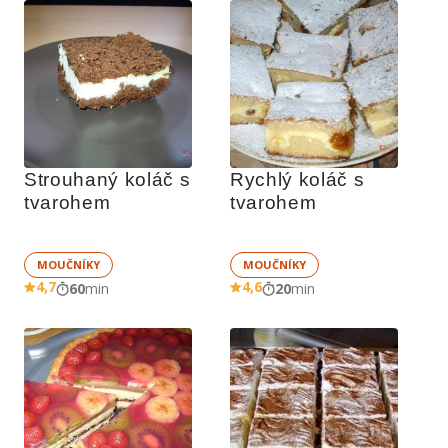
Strouhaný koláč s 
Rychlý koláč s 
tvarohem
tvarohem
MOUČNÍKY
MOUČNÍKY
4,7
4,6
60
min
20
min