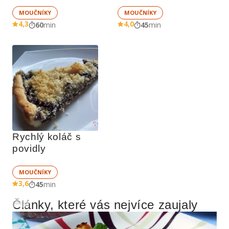
MOUČNÍKY
MOUČNÍKY
4,3
4,0
60
min
45
min
Rychlý koláč s 
povidly 
MOUČNÍKY
3,6
45
min
Články, které vás nejvíce zaujaly
Reklama