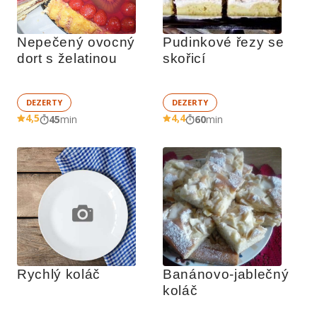
Nepečený ovocný 
Pudinkové řezy se 
dort s želatinou
skořicí
DEZERTY
DEZERTY
4,5
4,4
45
min
60
min
Rychlý koláč
Banánovo-jablečný 
koláč