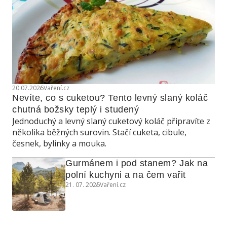
20.07.2026
Vaření.cz
Nevíte, co s cuketou? Tento levný slaný koláč 
chutná božsky teplý i studený
Jednoduchý a levný slaný cuketový koláč připravíte z
několika běžných surovin. Stačí cuketa, cibule,
česnek, bylinky a mouka.
Gurmánem i pod stanem? Jak na 
polní kuchyni a na čem vařit
21. 07. 2026
Vaření.cz