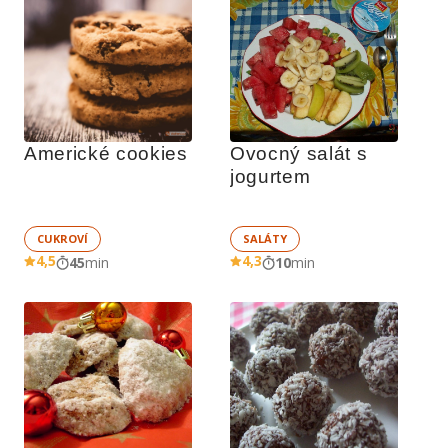
Americké cookies
Ovocný salát s 
jogurtem
CUKROVÍ
SALÁTY
4,5
4,3
45
min
10
min