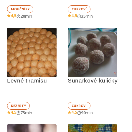
MOUČNÍKY
CUKROVÍ
4,5
4,5
20
min
35
min
Levné tiramisu
Sunarkové kuličky
DEZERTY
CUKROVÍ
4,5
4,5
75
min
90
min