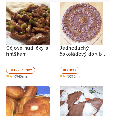
Sójové nudličky s 
Jednoduchý 
hráškem
čokoládový dort bez 
lepku
HLAVNÍ CHODY
DEZERTY
4,8
4,7
45
min
90
min