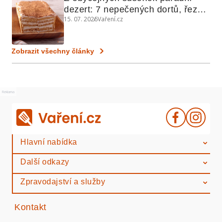
dezert: 7 nepečených dortů, řezů 
15. 07. 2026
Vaření.cz
a koláčů
Zobrazit všechny články
Reklama
Hlavní nabídka
Další odkazy
Zpravodajství a služby
Kontakt