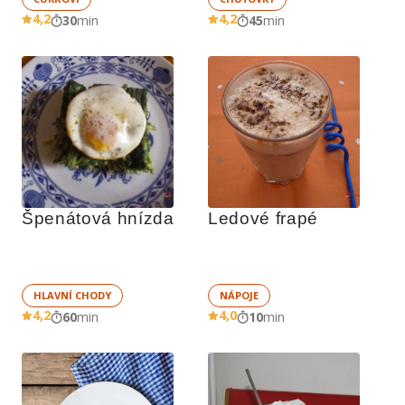
4,2
4,2
30
min
45
min
Špenátová hnízda
Ledové frapé
HLAVNÍ CHODY
NÁPOJE
4,2
4,0
60
min
10
min