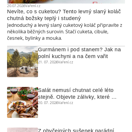
20.07.2026
Vaření.cz
Nevíte, co s cuketou? Tento levný slaný koláč 
chutná božsky teplý i studený
Jednoduchý a levný slaný cuketový koláč připravíte z
několika běžných surovin. Stačí cuketa, cibule,
česnek, bylinky a mouka.
Gurmánem i pod stanem? Jak na 
polní kuchyni a na čem vařit
21. 07. 2026
Vaření.cz
Salát nemusí chutnat celé léto 
stejně. Objevte zálivky, které 
20. 07. 2026
Vaření.cz
využijete i na maso, nudle nebo 
grilovanou zeleninu
Z obyčejných sušenek parádní 