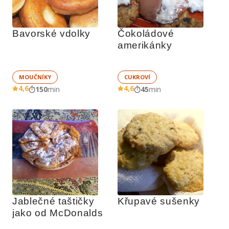
Bavorské vdolky
Čokoládové 
amerikánky
MOUČNÍKY
CUKROVÍ
4,6
4,6
150
min
45
min
Jablečné taštičky 
Křupavé sušenky
jako od McDonalds