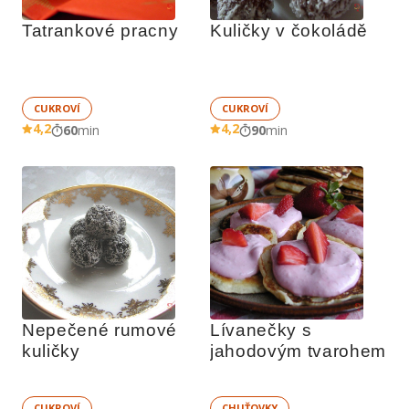
Tatrankové pracny
Kuličky v čokoládě
CUKROVÍ
CUKROVÍ
4,2
4,2
60
min
90
min
Nepečené rumové 
Lívanečky s 
kuličky
jahodovým tvarohem
CUKROVÍ
CHUŤOVKY