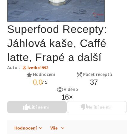
Superfood Recepty:
Jáhlová kaše, Caffé
latte, Frapé a další
Autor:
Ivetka1992
Hodnocení
Počet receptů
0.0
37
/
5
Viděno
16
×
Líbí se mi
Nelíbí se mi