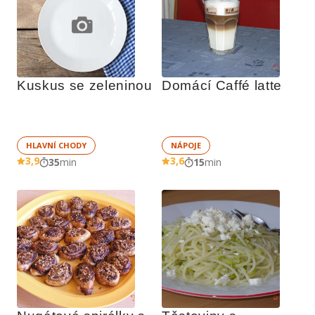
Kuskus se zeleninou
Domácí Caffé latte
HLAVNÍ CHODY
NÁPOJE
3,9
3,6
35
min
15
min