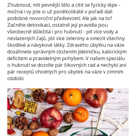
Zhubnout, mít pevnější tělo a cítit se fyzicky lépe -
možná i vy jste si už poněkolikáté v pořadí dali
podobné novoroční předsevzetí. Ale jak na to?
Začněte detoxikací, ostatně její pravidla jsou
všeobecně důležitá i pro hubnutí - pít více vody a
neslazených čajů, jíst více zeleniny a omezit všechny
škodlivé a návykové látky. Zdravého úbytku na váze
dosáhnete správným složením jídelníčku, kalorickým
deficitem a pravidelným pohybem. V našem speciálu
o hubnutí se dozvíte pár šikovných rad a nechybí ani
pár receptů vhodných pro úbytek na váze v zimním
období.