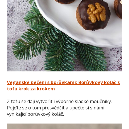
Veganské pečení s borůvkami: Borůvkový koláč s
tofu krok za krokem
Z tofu se dají vytvořit i výborné sladké moučníky.
Pojďte se o tom přesvědčit a upečte si s námi
vynikající borůvkový koláč.