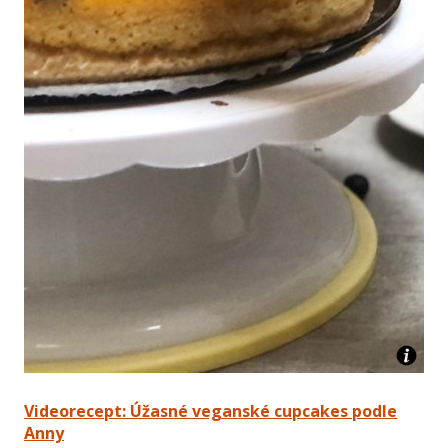
Videorecept: Úžasné veganské cupcakes podle
Anny