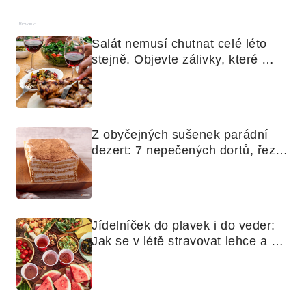
Reklama
Salát nemusí chutnat celé léto 
stejně. Objevte zálivky, které 
využijete i na maso, nudle nebo 
grilovanou zeleninu
Z obyčejných sušenek parádní 
dezert: 7 nepečených dortů, řezů 
a koláčů
Jídelníček do plavek i do veder: 
Jak se v létě stravovat lehce a 
chytře