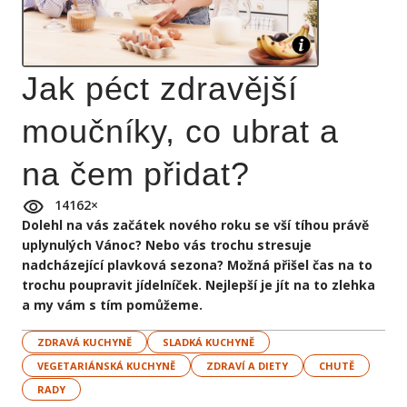
Jak péct zdravější
moučníky, co ubrat a
na čem přidat?
14162
×
Dolehl na vás začátek nového roku se vší tíhou právě
uplynulých Vánoc? Nebo vás trochu stresuje
nadcházející plavková sezona? Možná přišel čas na to
trochu poupravit jídelníček. Nejlepší je jít na to zlehka
a my vám s tím pomůžeme.
ZDRAVÁ KUCHYNĚ
SLADKÁ KUCHYNĚ
VEGETARIÁNSKÁ KUCHYNĚ
ZDRAVÍ A DIETY
CHUTĚ
RADY