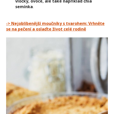
vločky, ovoce, ale také například chia
semínka
.
-> Nejoblíbenější moučníky s tvarohem: Vrhněte
se na pečení a oslaďte život celé rodině