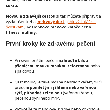
sladu či stévie namísto běžného rafinovaného
cukru.
Novou a zdravější cestou
si tak můžete připravit a
vyzkoušet třeba
mrkvový dort
,
jáhlový koláč se
švestkami
, bezlepkové makové koláče nebo
fitness muffiny.
První kroky ke zdravému pečení
Při svém příštím pečení
nahraďte bílou
pšeničnou mouku moukou celozrnnou
nebo
špaldovou.
Část mouky je také možné nahradit vařenými či
předem
pomletými jáhlami nebo vařenou
rýží, případně zeleninou
(vařenou řepou,
pečenou dýní nebo mrkví)
Vyzkoušejte mandlové, rýžové nebo kokosové