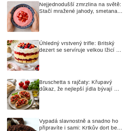
Nejjednodušší zmrzlina na světě: 
Stačí mražené jahody, smetana a 
mixér
Úhledný vrstvený trifle: Britský 
dezert se servíruje velkou lžicí 
skoro jako bramborová kaše
Bruschetta s rajčaty: Křupavý 
důkaz, že nejlepší jídla bývají 
nejjednodušší
Vypadá slavnostně a snadno ho 
připravíte i sami: Krtkův dort bez 