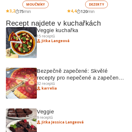
MOUČNÍKY
DEZERTY
3,2
4,4
75
min
120
min
Recept najdete v kuchařkách
Veggie kuchařka
15
receptů
Jitka Langeová
Bezpečně zapečené: Skvělé 
recepty pro nepečené a zapečené 
32
receptů
lahůdky
karrelia
Veggie
9
receptů
Jitka Jessica Langeová