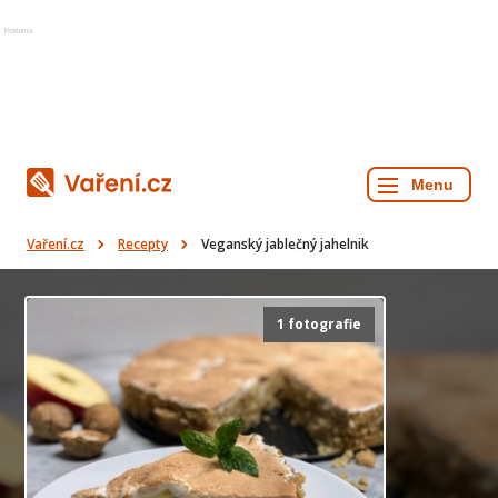
Reklama
Vaření.cz
Recepty
Veganský jablečný jahelnik
1 fotografie