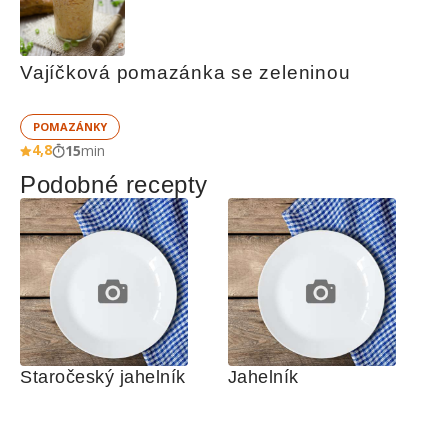
Vajíčková pomazánka se zeleninou
POMAZÁNKY
4,8
15
min
Podobné recepty
Staročeský jahelník
Jahelník