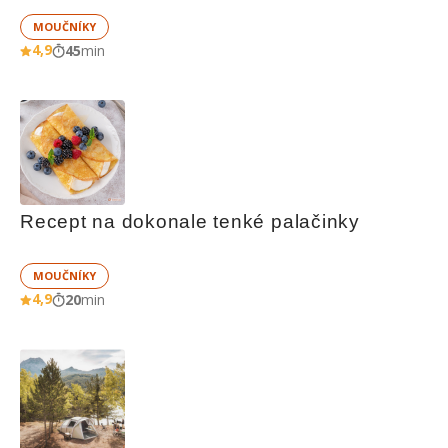
MOUČNÍKY
4,9
45
min
Recept na dokonale tenké palačinky
MOUČNÍKY
4,9
20
min