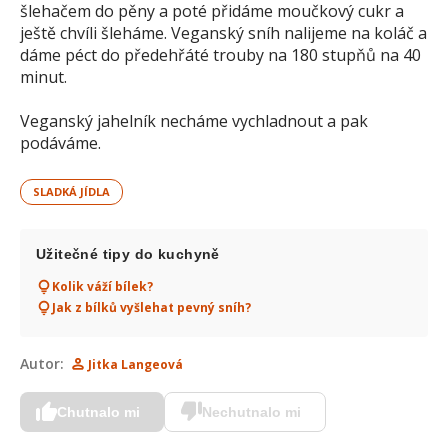
šlehačem do pěny a poté přidáme moučkový cukr a
ještě chvíli šleháme. Veganský sníh nalijeme na koláč a
dáme péct do předehřáté trouby na 180 stupňů na 40
minut.
Veganský jahelník necháme vychladnout a pak
podáváme.
SLADKÁ JÍDLA
Užitečné tipy do kuchyně
Kolik váží bílek?
Jak z bílků vyšlehat pevný sníh?
Autor:
Jitka Langeová
Chutnalo mi
Nechutnalo mi