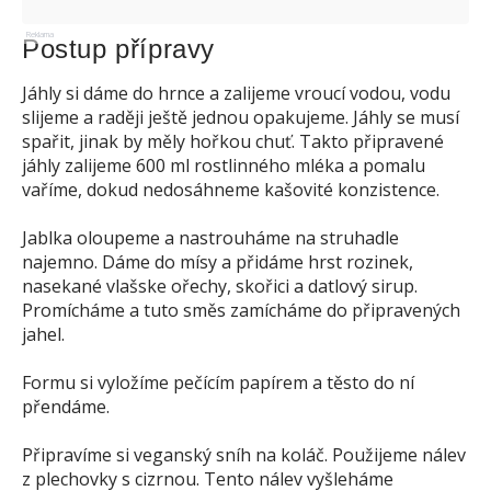
Reklama
Postup přípravy
Jáhly si dáme do hrnce a zalijeme vroucí vodou, vodu
slijeme a raději ještě jednou opakujeme. Jáhly se musí
spařit, jinak by měly hořkou chuť. Takto připravené
jáhly zalijeme 600 ml rostlinného mléka a pomalu
vaříme, dokud nedosáhneme kašovité konzistence.
Jablka oloupeme a nastrouháme na struhadle
najemno. Dáme do mísy a přidáme hrst rozinek,
nasekané vlašske ořechy, skořici a datlový sirup.
Promícháme a tuto směs zamícháme do připravených
jahel.
Formu si vyložíme pečícím papírem a těsto do ní
přendáme.
Připravíme si veganský sníh na koláč. Použijeme nálev
z plechovky s cizrnou. Tento nálev vyšleháme