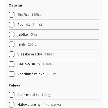
Ostatní
Skořice
1 lžíce
Rozinky
1 hrst
Jablko
5 ks
Jáhly
250 g
Vlašské ořechy
1 hrst
Datlový sirup
3 lžíce
Rostlinné mléko
600 ml
Poleva
Cukr moučka
100 g
Nálev z cizrny
1 konzerva