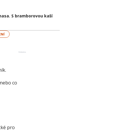
masa. S bramborovou kaší
ENÍ
Reklama
ík.
 nebo co
cké pro