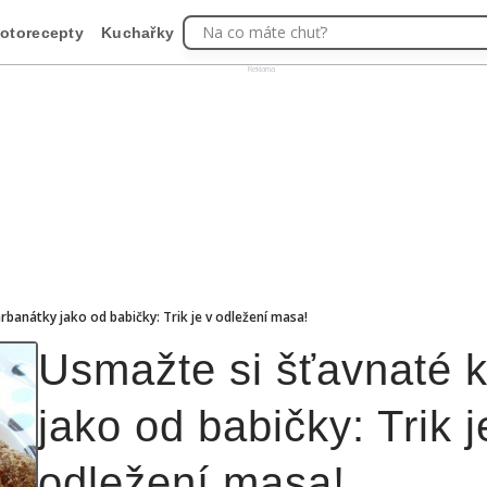
Na co máte chuť?
otorecepty
Kuchařky
Reklama
rbanátky jako od babičky: Trik je v odležení masa!
Usmažte si šťavnaté 
jako od babičky: Trik j
odležení masa!