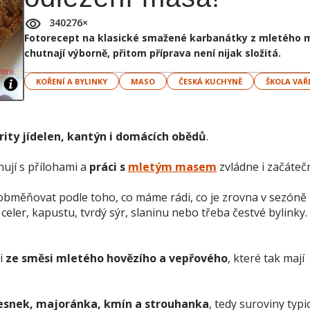
340276
×
Fotorecept na klasické smažené karbanátky z mletého 
chutnají výborně, přitom příprava není nijak složitá.
KOŘENÍ A BYLINKY
MASO
ČESKÁ KUCHYNĚ
ŠKOLA VAŘ
rity jídelen, kantýn i domácích obědů
.
ují s přílohami a
práci s
mletým masem
zvládne i začátečn
bměňovat podle toho, co máme rádi, co je zrovna v sezóně
celer, kapustu, tvrdý sýr, slaninu nebo třeba čestvé bylinky.
ji
ze směsi mletého hovězího a vepřového
, které tak mají
česnek, majoránka, kmín a strouhanka
, tedy suroviny typi