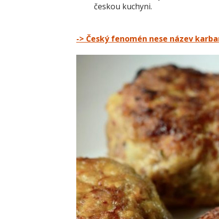
českou kuchyni.
-> Český fenomén nese název karban