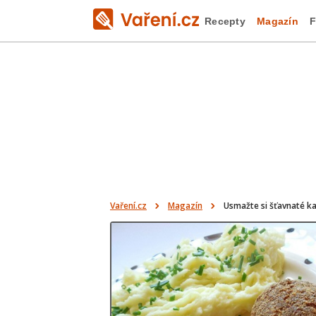
Recepty
Magazín
F
Vaření.cz
Magazín
Usmažte si šťavnaté ka