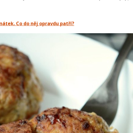
átek. Co do něj opravdu patří?