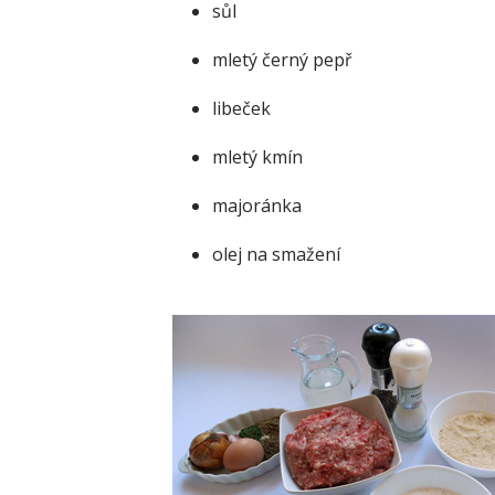
sůl
mletý černý pepř
libeček
mletý kmín
majoránka
olej na smažení