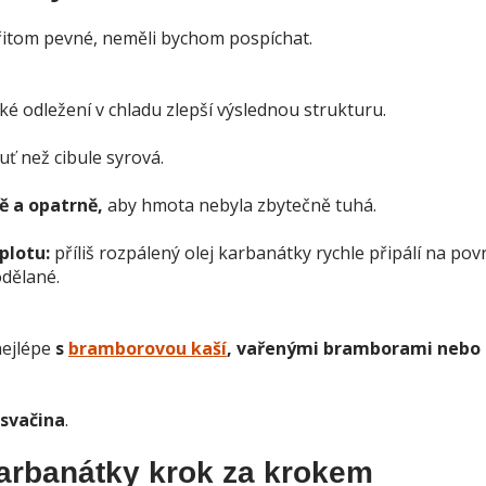
řitom pevné, neměli bychom pospíchat.
é odležení v chladu zlepší výslednou strukturu.
uť než cibule syrová.
 a opatrně,
aby hmota nebyla zbytečně tuhá.
plotu:
příliš rozpálený olej karbanátky rychle připálí na pov
dělané.
nejlépe
s
bramborovou kaší
, vařenými bramborami nebo
 svačina
.
arbanátky krok za krokem