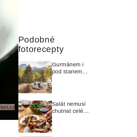
Podobné
fotorecepty
Gurmánem i 
pod stanem? 
Jak na polní 
kuchyni a na 
čem vařit
Reklama
Salát nemusí 
chutnat celé 
léto stejně. 
Objevte 
zálivky, které 