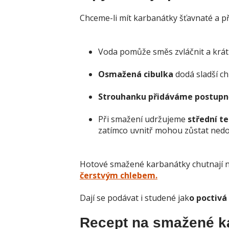
Chceme-li mít karbanátky šťavnaté a p
Voda pomůže směs zvláčnit a krátk
Osmažená cibulka
dodá sladší ch
Strouhanku přidáváme postupně
Při smažení udržujeme
střední te
zatímco uvnitř mohou zůstat nedo
Hotové smažené karbanátky chutnají 
čerstvým chlebem.
Dají se podávat i studené jak
o poctivá
Recept na smažené k