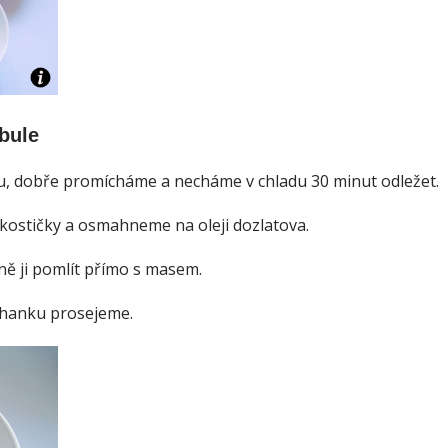
ibule
u, dobře promícháme a necháme v chladu 30 minut odležet.
kostičky a osmahneme na oleji dozlatova.
ně ji pomlít přímo s masem.
uhanku prosejeme.