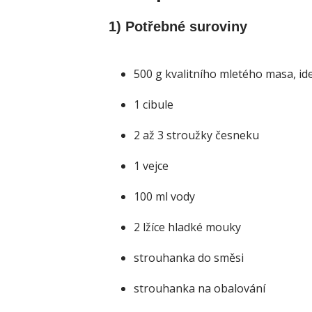
1) Potřebné suroviny
500 g kvalitního mletého masa, id
1 cibule
2 až 3 stroužky česneku
1 vejce
100 ml vody
2 lžíce hladké mouky
strouhanka do směsi
strouhanka na obalování