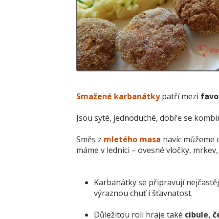
Smažené karbanátky
patří mezi
favo
Jsou syté, jednoduché, dobře se kombin
Směs z
mletého masa
navíc můžeme o
máme v lednici – ovesné vločky, mrkev, 
Karbanátky se připravují nejčastě
výraznou chuť i šťavnatost.
Důležitou roli hraje také
cibule, 