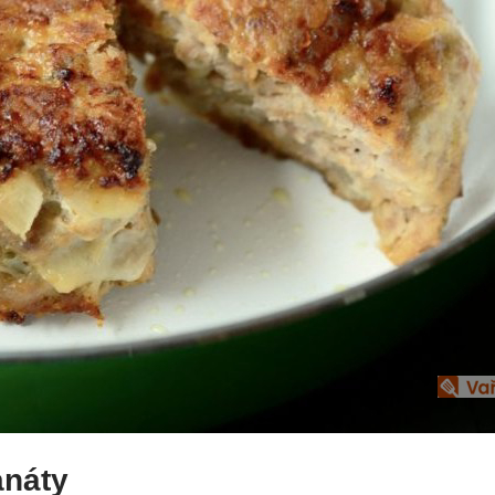
anáty