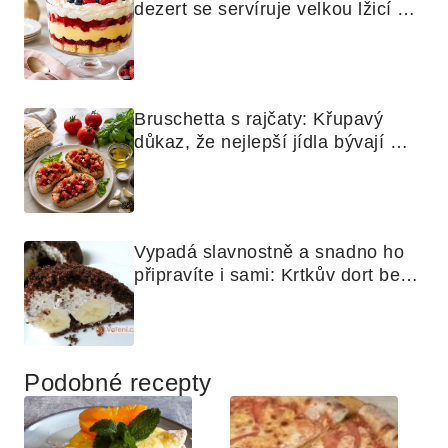
dezert se servíruje velkou lžicí 
skoro jako bramborová kaše
Bruschetta s rajčaty: Křupavý 
důkaz, že nejlepší jídla bývají 
nejjednodušší
Vypadá slavnostně a snadno ho 
připravíte i sami: Krtkův dort bez 
mouky
Podobné recepty