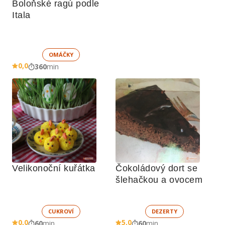
Boloňské ragú podle 
Itala
OMÁČKY
0,0
360
min
Velikonoční kuřátka
Čokoládový dort se 
šlehačkou a ovocem
CUKROVÍ
DEZERTY
0,0
5,0
60
min
60
min