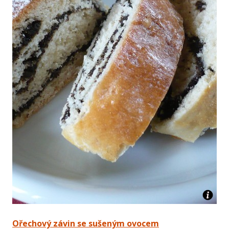
Ořechový závin se sušeným ovocem