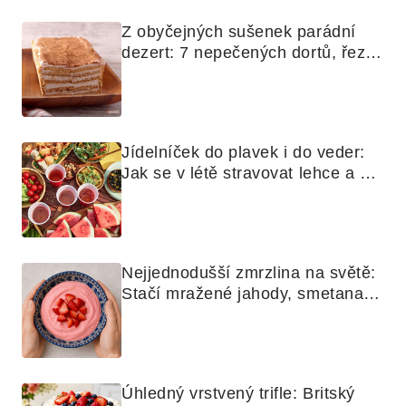
Z obyčejných sušenek parádní 
dezert: 7 nepečených dortů, řezů 
a koláčů
Jídelníček do plavek i do veder: 
Jak se v létě stravovat lehce a 
chytře
Nejjednodušší zmrzlina na světě: 
Stačí mražené jahody, smetana a 
mixér
Úhledný vrstvený trifle: Britský 