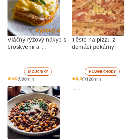
Vláčný rýžový nákyp s 
Těsto na pizzu z 
broskvemi a 
domácí pekárny
nadýchaným sněhem
MOUČNÍKY
HLAVNÍ CHODY
0,0
0,0
90
min
120
min
Reklama