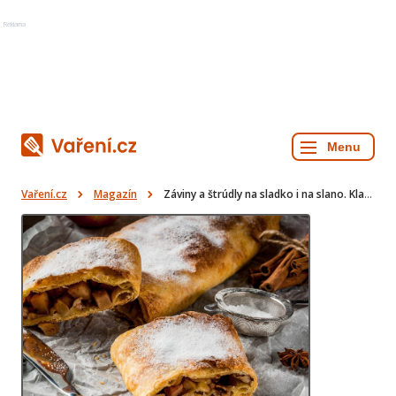
Reklama
Vaření.cz
Magazín
Záviny a štrúdly na sladko i na slano. Klasické i nápadité recepty do vaší kuchařky