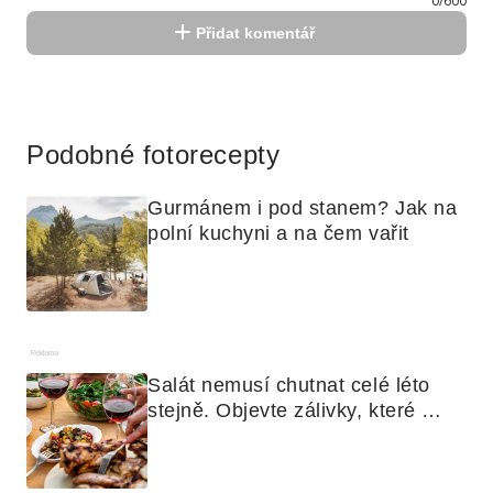
0/600
Přidat komentář
Reklama
Podobné fotorecepty
Gurmánem i pod stanem? Jak na 
polní kuchyni a na čem vařit
Reklama
Salát nemusí chutnat celé léto 
stejně. Objevte zálivky, které 
využijete i na maso, nudle nebo 
grilovanou zeleninu