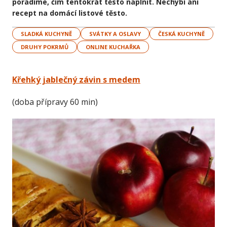
poradíme, čím tentokrát těsto naplnit. Nechybí ani
recept na domácí listové těsto.
SLADKÁ KUCHYNĚ
SVÁTKY A OSLAVY
ČESKÁ KUCHYNĚ
DRUHY POKRMŮ
ONLINE KUCHAŘKA
Křehký jablečný závin s medem
(doba přípravy 60 min)