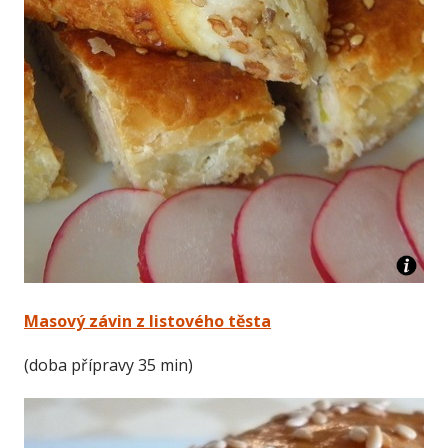
Masový závin z listového těsta
(doba přípravy 35 min)