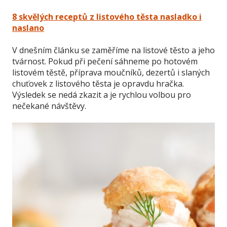
8 skvělých receptů z listového těsta nasladko i
naslano
V dnešním článku se zaměříme na listové těsto a jeho
tvárnost. Pokud při pečení sáhneme po hotovém
listovém těstě, příprava moučníků, dezertů i slaných
chuťovek z listového těsta je opravdu hračka.
Výsledek se nedá zkazit a je rychlou volbou pro
nečekané návštěvy.