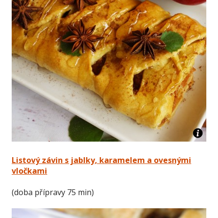
Listový závin s jablky, karamelem a ovesnými
vločkami
(doba přípravy 75 min)