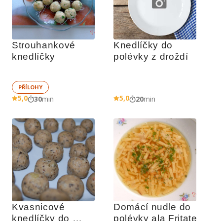
Strouhankové 
Knedlíčky do 
knedlíčky 
polévky z droždí
PŘÍLOHY
5,0
5,0
30
min
20
min
Kvasnicové 
Domácí nudle do 
knedlíčky do 
polévky ala Fritate