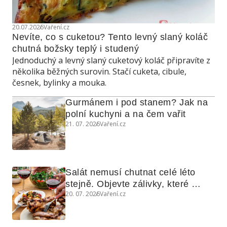
20.07.2026
Vaření.cz
Nevíte, co s cuketou? Tento levný slaný koláč 
chutná božsky teplý i studený
Jednoduchý a levný slaný cuketový koláč připravíte z
několika běžných surovin. Stačí cuketa, cibule,
česnek, bylinky a mouka.
Gurmánem i pod stanem? Jak na 
polní kuchyni a na čem vařit
21. 07. 2026
Vaření.cz
Salát nemusí chutnat celé léto 
stejně. Objevte zálivky, které 
20. 07. 2026
Vaření.cz
využijete i na maso, nudle nebo 
grilovanou zeleninu