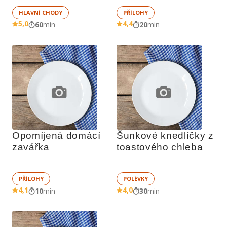
HLAVNÍ CHODY
PŘÍLOHY
5,0
4,4
60
min
20
min
Opomíjená domácí 
Šunkové knedlíčky z 
zavářka
toastového chleba
PŘÍLOHY
POLÉVKY
4,1
4,0
10
min
30
min