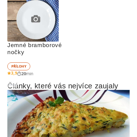
Jemné bramborové 
nočky
PŘÍLOHY
3,9
20
min
Články, které vás nejvíce zaujaly
Reklama