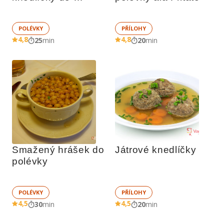
polévky
POLÉVKY
PŘÍLOHY
4,8
4,8
25
min
20
min
Smažený hrášek do 
Játrové knedlíčky
polévky
POLÉVKY
PŘÍLOHY
4,5
4,5
30
min
20
min