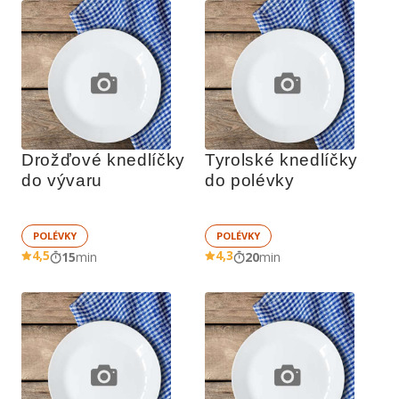
Drožďové knedlíčky 
Tyrolské knedlíčky 
do vývaru
do polévky
POLÉVKY
POLÉVKY
4,5
4,3
15
min
20
min