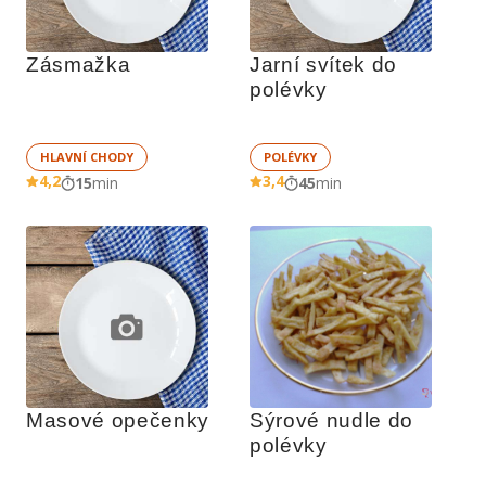
Zásmažka
Jarní svítek do 
polévky
HLAVNÍ CHODY
POLÉVKY
4,2
3,4
15
min
45
min
Masové opečenky
Sýrové nudle do 
polévky