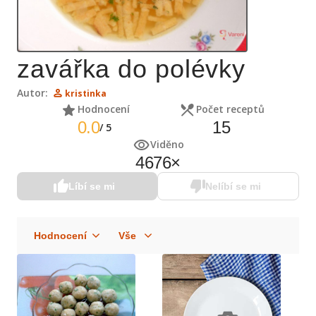
zavářka do polévky
Autor:
kristinka
Hodnocení
Počet receptů
0.0
15
/
5
Viděno
4676
×
Líbí se mi
Nelíbí se mi