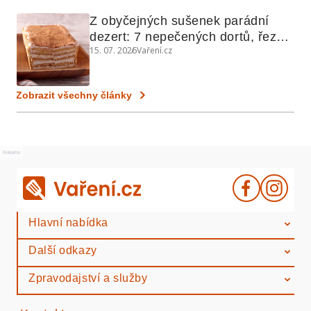
Z obyčejných sušenek parádní 
dezert: 7 nepečených dortů, řezů 
15. 07. 2026
Vaření.cz
a koláčů
Zobrazit všechny články
Reklama
Hlavní nabídka
Další odkazy
Zpravodajství a služby