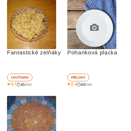
Fantastické zelňáky
Pohanková placka
CHUŤOVKY
PŘÍLOHY
4,1
3,4
45
min
60
min