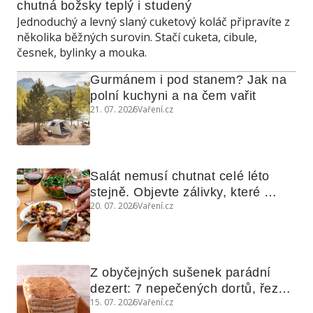
chutná božsky teplý i studený
Jednoduchý a levný slaný cuketový koláč připravíte z
několika běžných surovin. Stačí cuketa, cibule,
česnek, bylinky a mouka.
Gurmánem i pod stanem? Jak na 
polní kuchyni a na čem vařit
21. 07. 2026
Vaření.cz
Salát nemusí chutnat celé léto 
stejně. Objevte zálivky, které 
20. 07. 2026
Vaření.cz
využijete i na maso, nudle nebo 
grilovanou zeleninu
Z obyčejných sušenek parádní 
dezert: 7 nepečených dortů, řezů 
15. 07. 2026
Vaření.cz
a koláčů