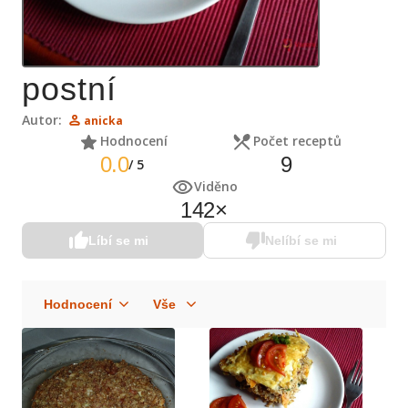
postní
Autor:
anicka
Hodnocení
Počet receptů
0.0
9
/
5
Viděno
142
×
Líbí se mi
Nelíbí se mi