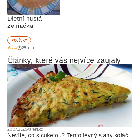
Dietní hustá 
zelňačka
POLÉVKY
3,3
25
min
Články, které vás nejvíce zaujaly
Reklama
20.07.2026
Vaření.cz
Nevíte, co s cuketou? Tento levný slaný koláč 