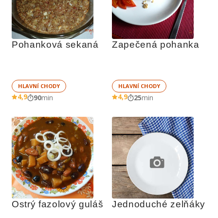
Pohanková sekaná
Zapečená pohanka
HLAVNÍ CHODY
HLAVNÍ CHODY
4,9
4,9
90
min
25
min
Ostrý fazolový guláš
Jednoduché zelňáky