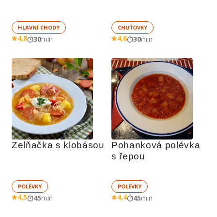
HLAVNÍ CHODY
CHUŤOVKY
4,8
4,6
30
min
30
min
Zelňačka s klobásou
Pohanková polévka 
s řepou
POLÉVKY
POLÉVKY
4,5
4,4
45
min
45
min