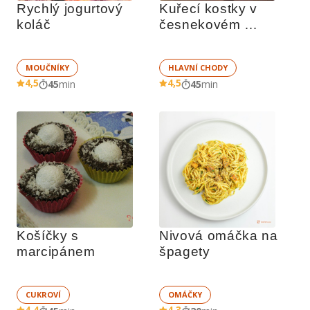
Rychlý jogurtový 
Kuřecí kostky v 
koláč
česnekovém 
těstíčku
MOUČNÍKY
HLAVNÍ CHODY
4,5
4,5
45
min
45
min
Košíčky s 
Nivová omáčka na 
marcipánem
špagety
CUKROVÍ
OMÁČKY
4,4
4,3