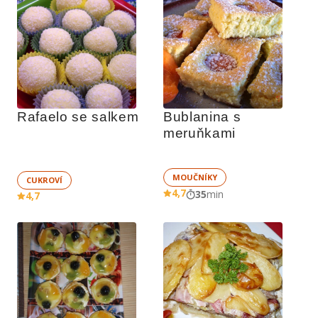
Rafaelo se salkem
Bublanina s 
meruňkami
MOUČNÍKY
CUKROVÍ
4,7
35
min
4,7