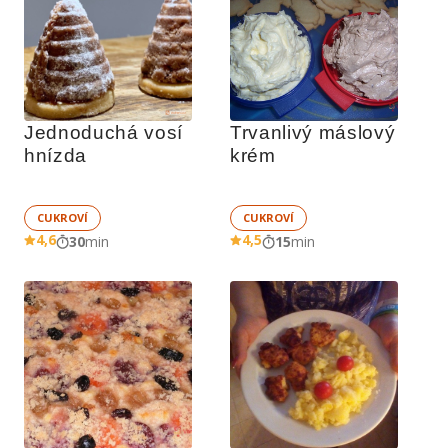
Jednoduchá vosí 
Trvanlivý máslový 
hnízda
krém
CUKROVÍ
CUKROVÍ
4,6
4,5
30
min
15
min