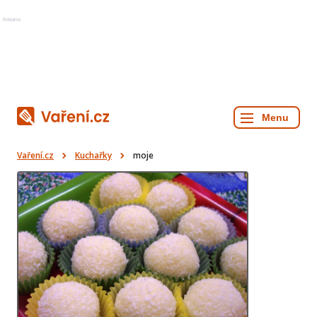
Reklama
Vaření.cz
Kuchařky
moje