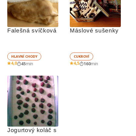
Falešná svíčková
Máslové sušenky
HLAVNÍ CHODY
CUKROVÍ
4,0
4,5
45
min
160
min
Jogurtový koláč s 