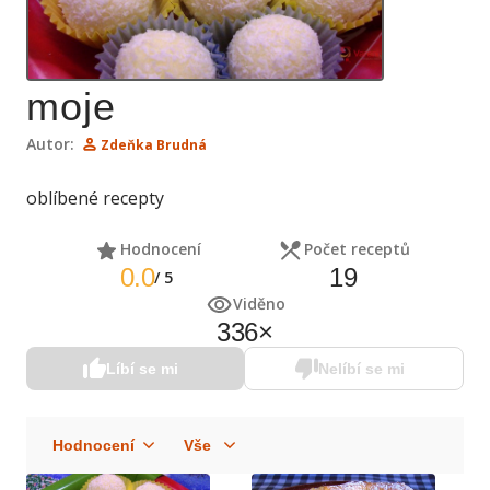
moje
Autor:
Zdeňka Brudná
oblíbené recepty
Hodnocení
Počet receptů
0.0
19
/
5
Viděno
336
×
Líbí se mi
Nelíbí se mi