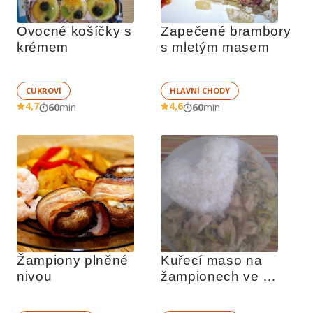
Ovocné košíčky s 
Zapečené brambory 
krémem
s mletým masem
CUKROVÍ
HLAVNÍ CHODY
4,7
4,6
60
min
60
min
Žampiony plněné 
Kuřecí maso na 
nivou
žampionech ve 
smetanové omáčce