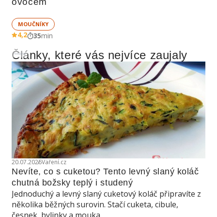
ovocem
MOUČNÍKY
4,2
35
min
Články, které vás nejvíce zaujaly
Reklama
20.07.2026
Vaření.cz
Nevíte, co s cuketou? Tento levný slaný koláč 
chutná božsky teplý i studený
Jednoduchý a levný slaný cuketový koláč připravíte z
několika běžných surovin. Stačí cuketa, cibule,
česnek, bylinky a mouka.