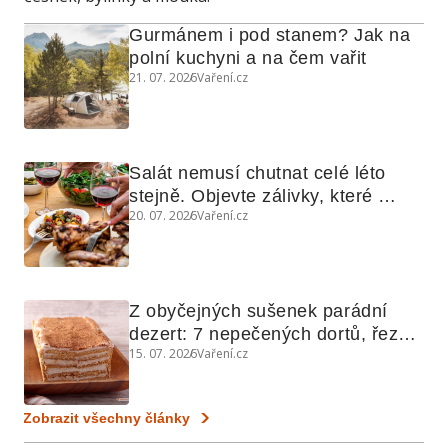
Gurmánem i pod stanem? Jak na 
polní kuchyni a na čem vařit
21. 07. 2026
Vaření.cz
Salát nemusí chutnat celé léto 
stejně. Objevte zálivky, které 
20. 07. 2026
Vaření.cz
využijete i na maso, nudle nebo 
grilovanou zeleninu
Z obyčejných sušenek parádní 
dezert: 7 nepečených dortů, řezů 
15. 07. 2026
Vaření.cz
a koláčů
Zobrazit všechny články