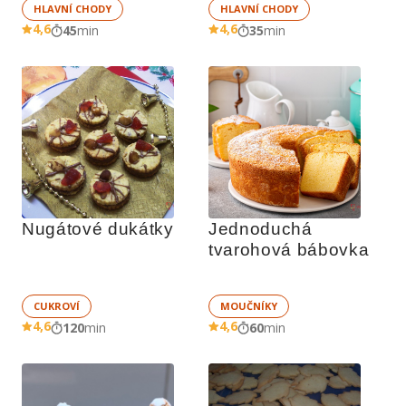
HLAVNÍ CHODY
HLAVNÍ CHODY
4,6
4,6
45
min
35
min
Nugátové dukátky
Jednoduchá 
tvarohová bábovka
CUKROVÍ
MOUČNÍKY
4,6
4,6
120
min
60
min