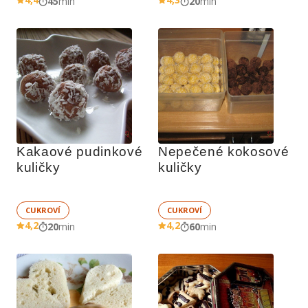
45
min
20
min
Kakaové pudinkové 
Nepečené kokosové 
kuličky
kuličky
CUKROVÍ
CUKROVÍ
4,2
4,2
20
min
60
min