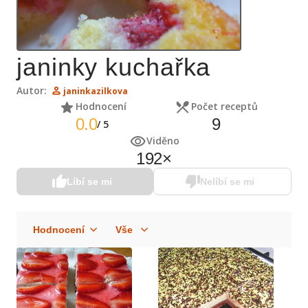
janinky kuchařka
Autor:
janinkazilkova
Hodnocení
Počet receptů
0.0
9
/
5
Viděno
192
×
Líbí se mi
Nelíbí se mi