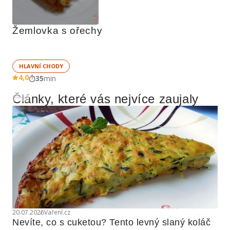
Žemlovka s ořechy
HLAVNÍ CHODY
4,0
35
min
Články, které vás nejvíce zaujaly
Reklama
20.07.2026
Vaření.cz
Nevíte, co s cuketou? Tento levný slaný koláč 