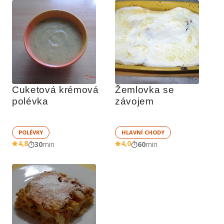
Cuketová krémová 
Žemlovka se 
polévka
závojem
POLÉVKY
HLAVNÍ CHODY
4,8
4,0
30
min
60
min