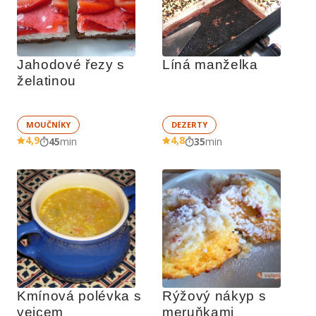
Jahodové řezy s 
Líná manželka
želatinou
MOUČNÍKY
DEZERTY
4,9
4,8
45
min
35
min
Kmínová polévka s 
Rýžový nákyp s 
vejcem
meruňkami