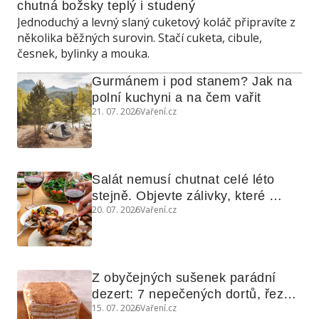
chutná božsky teplý i studený
Jednoduchý a levný slaný cuketový koláč připravíte z
několika běžných surovin. Stačí cuketa, cibule,
česnek, bylinky a mouka.
Gurmánem i pod stanem? Jak na 
polní kuchyni a na čem vařit
21. 07. 2026
Vaření.cz
Salát nemusí chutnat celé léto 
stejně. Objevte zálivky, které 
20. 07. 2026
Vaření.cz
využijete i na maso, nudle nebo 
grilovanou zeleninu
Z obyčejných sušenek parádní 
dezert: 7 nepečených dortů, řezů 
15. 07. 2026
Vaření.cz
a koláčů