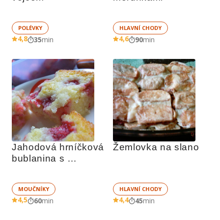
POLÉVKY
HLAVNÍ CHODY
4,8
4,6
35
min
90
min
Jahodová hrníčková 
Žemlovka na slano
bublanina s 
drobenkou
MOUČNÍKY
HLAVNÍ CHODY
4,5
4,4
60
min
45
min