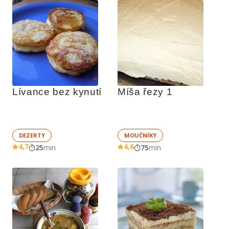
Lívance bez kynutí
Míša řezy 1
DEZERTY
MOUČNÍKY
4,7
4,6
25
min
75
min