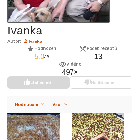
Ivanka
Autor:
Ivanka
Hodnocení
Počet receptů
5.0
13
/
5
Viděno
497
×
Líbí se mi
Nelíbí se mi