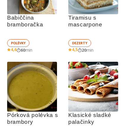
Babiččina 
Tiramisu s 
bramboračka
mascarpone
POLÉVKY
DEZERTY
4,6
4,5
60
min
20
min
Pórková polévka s 
Klasické sladké 
brambory
palačinky