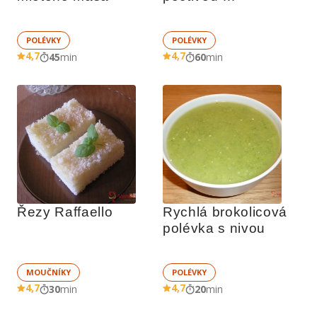
bramboračku
POLÉVKY
POLÉVKY
4,7
4,7
45
min
60
min
Řezy Raffaello
Rychlá brokolicová 
polévka s nivou 
MOUČNÍKY
POLÉVKY
4,7
4,7
30
min
20
min