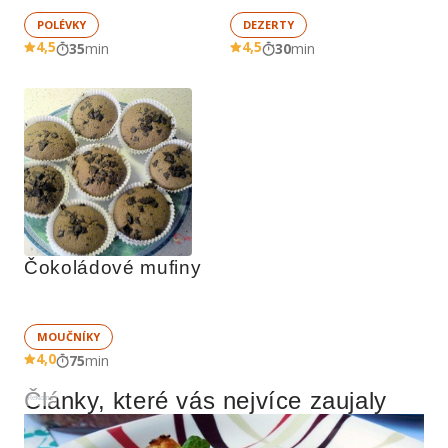
POLÉVKY
DEZERTY
4,5
4,5
35
min
30
min
Čokoládové mufiny
MOUČNÍKY
4,0
75
min
Články, které vás nejvíce zaujaly
Reklama