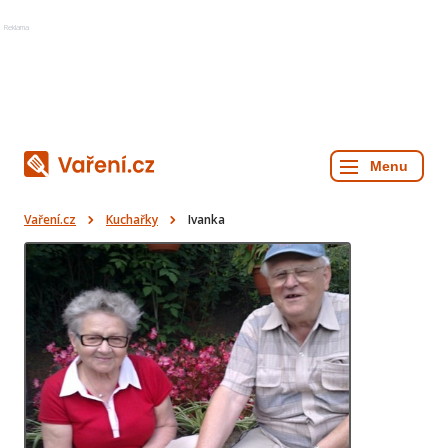
Reklama
Vaření.cz
Kuchařky
Ivanka