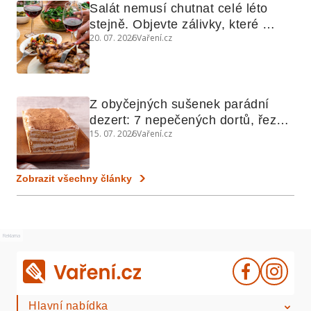
Salát nemusí chutnat celé léto 
stejně. Objevte zálivky, které 
20. 07. 2026
Vaření.cz
využijete i na maso, nudle nebo 
grilovanou zeleninu
Z obyčejných sušenek parádní 
dezert: 7 nepečených dortů, řezů 
15. 07. 2026
Vaření.cz
a koláčů
Zobrazit všechny články
Reklama
Hlavní nabídka