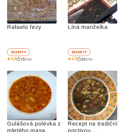
Rafaelo řezy
Líná manželka
DEZERTY
DEZERTY
4,8
4,8
15
min
35
min
Gulášová polévka z 
Recept na tradiční 
mletého masa
poctivou 