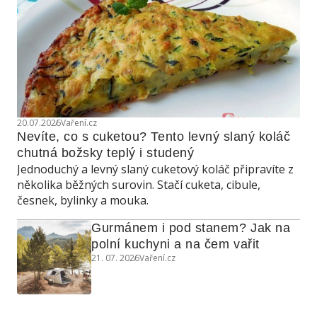
20.07.2026
Vaření.cz
Nevíte, co s cuketou? Tento levný slaný koláč 
chutná božsky teplý i studený
Jednoduchý a levný slaný cuketový koláč připravíte z
několika běžných surovin. Stačí cuketa, cibule,
česnek, bylinky a mouka.
Gurmánem i pod stanem? Jak na 
polní kuchyni a na čem vařit
21. 07. 2026
Vaření.cz