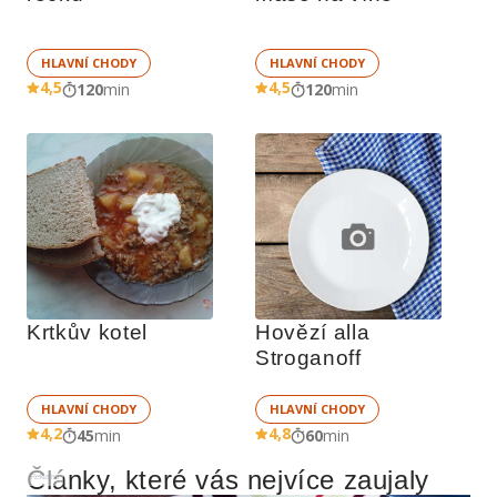
HLAVNÍ CHODY
HLAVNÍ CHODY
4,5
4,5
120
min
120
min
Krtkův kotel
Hovězí alla 
Stroganoff
HLAVNÍ CHODY
HLAVNÍ CHODY
4,2
4,8
45
min
60
min
Články, které vás nejvíce zaujaly
Reklama