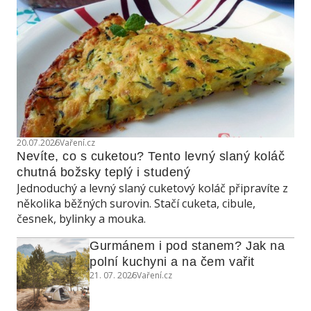
20.07.2026
Vaření.cz
Nevíte, co s cuketou? Tento levný slaný koláč 
chutná božsky teplý i studený
Jednoduchý a levný slaný cuketový koláč připravíte z
několika běžných surovin. Stačí cuketa, cibule,
česnek, bylinky a mouka.
Gurmánem i pod stanem? Jak na 
polní kuchyni a na čem vařit
21. 07. 2026
Vaření.cz