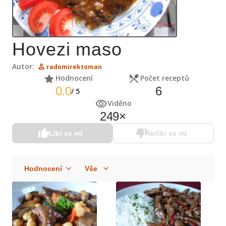
Hovezi maso
Autor:
radomirektoman
Hodnocení
Počet receptů
0.0
6
/
5
Viděno
249
×
Líbí se mi
Nelíbí se mi