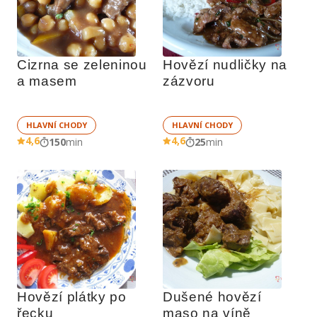
Cizrna se zeleninou 
Hovězí nudličky na 
a masem
zázvoru
HLAVNÍ CHODY
HLAVNÍ CHODY
4,6
4,6
150
min
25
min
Hovězí plátky po 
Dušené hovězí 
řecku
maso na víně