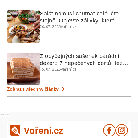
Salát nemusí chutnat celé léto 
stejně. Objevte zálivky, které 
20. 07. 2026
Vaření.cz
využijete i na maso, nudle nebo 
grilovanou zeleninu
Z obyčejných sušenek parádní 
dezert: 7 nepečených dortů, řezů 
15. 07. 2026
Vaření.cz
a koláčů
Zobrazit všechny články
Reklama