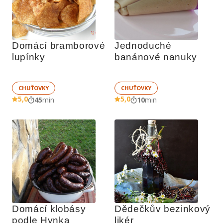
Domácí bramborové 
Jednoduché 
lupínky
banánové nanuky
CHUŤOVKY
CHUŤOVKY
5,0
5,0
45
min
10
min
Domácí klobásy 
Dědečkův bezinkový 
podle Hynka
likér