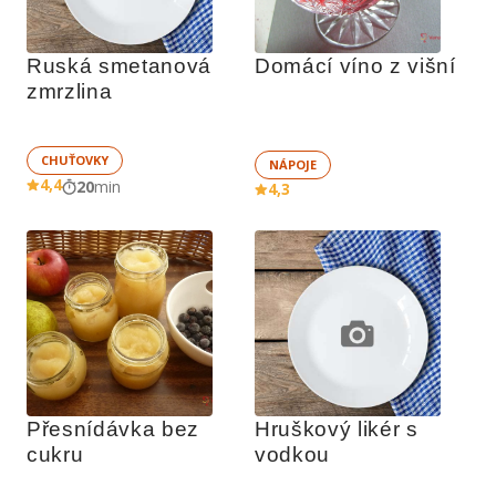
Ruská smetanová 
Domácí víno z višní
zmrzlina
CHUŤOVKY
NÁPOJE
4,4
20
min
4,3
Přesnídávka bez 
Hruškový likér s 
cukru
vodkou