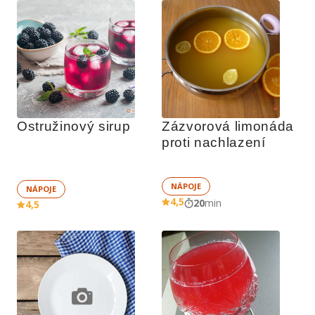
Ostružinový sirup
Zázvorová limonáda 
proti nachlazení
NÁPOJE
NÁPOJE
4,5
20
min
4,5