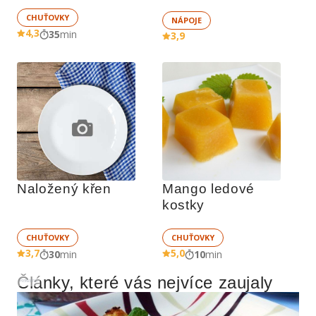
CHUŤOVKY
NÁPOJE
4,3
35
min
3,9
Naložený křen
Mango ledové 
kostky
CHUŤOVKY
CHUŤOVKY
3,7
5,0
30
min
10
min
Články, které vás nejvíce zaujaly
Reklama