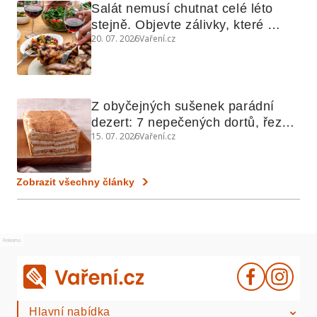
Salát nemusí chutnat celé léto 
stejně. Objevte zálivky, které 
20. 07. 2026
Vaření.cz
využijete i na maso, nudle nebo 
grilovanou zeleninu
Z obyčejných sušenek parádní 
dezert: 7 nepečených dortů, řezů 
15. 07. 2026
Vaření.cz
a koláčů
Zobrazit všechny články
Reklama
Hlavní nabídka