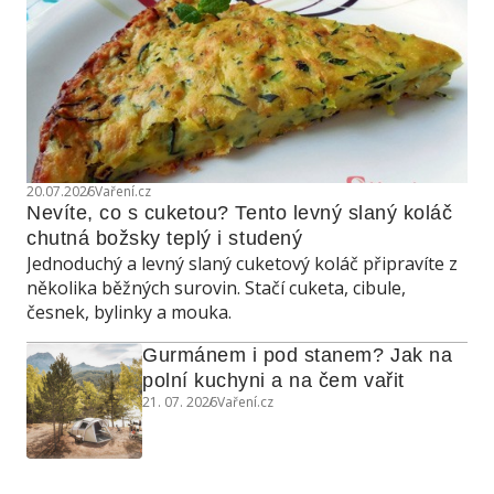
20.07.2026
Vaření.cz
Nevíte, co s cuketou? Tento levný slaný koláč 
chutná božsky teplý i studený
Jednoduchý a levný slaný cuketový koláč připravíte z
několika běžných surovin. Stačí cuketa, cibule,
česnek, bylinky a mouka.
Gurmánem i pod stanem? Jak na 
polní kuchyni a na čem vařit
21. 07. 2026
Vaření.cz