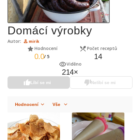
Domácí výrobky
Autor:
mirik
Hodnocení
Počet receptů
0.0
14
/
5
Viděno
214
×
Líbí se mi
Nelíbí se mi