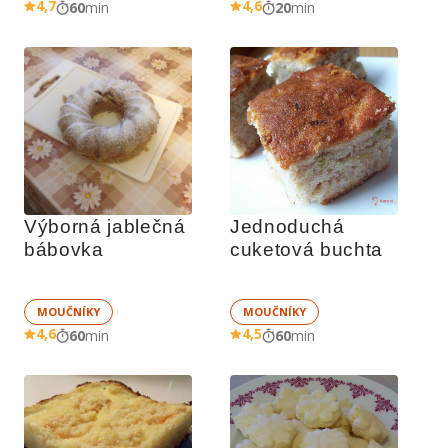
4,7
4,6
60
min
20
min
Výborná jablečná 
Jednoduchá 
bábovka
cuketová buchta
MOUČNÍKY
MOUČNÍKY
4,6
4,5
60
min
60
min