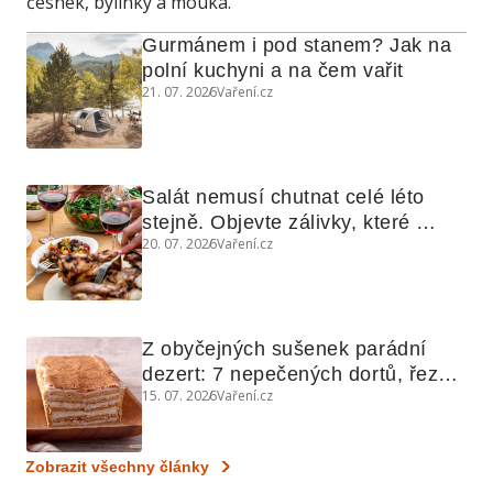
česnek, bylinky a mouka.
Gurmánem i pod stanem? Jak na 
polní kuchyni a na čem vařit
21. 07. 2026
Vaření.cz
Salát nemusí chutnat celé léto 
stejně. Objevte zálivky, které 
20. 07. 2026
Vaření.cz
využijete i na maso, nudle nebo 
grilovanou zeleninu
Z obyčejných sušenek parádní 
dezert: 7 nepečených dortů, řezů 
15. 07. 2026
Vaření.cz
a koláčů
Zobrazit všechny články