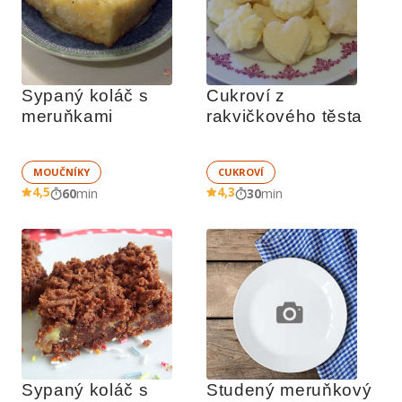
Sypaný koláč s 
Cukroví z 
meruňkami
rakvičkového těsta
MOUČNÍKY
CUKROVÍ
4,5
4,3
60
min
30
min
Sypaný koláč s 
Studený meruňkový 