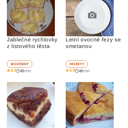
Jablečné rychlovky 
Letní ovocné řezy se 
z listového těsta
smetanou
MOUČNÍKY
DEZERTY
4,9
4,9
45
min
45
min