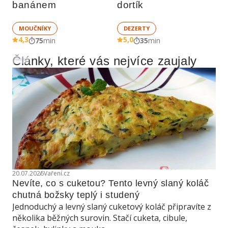
banánem
dortík
MOUČNÍKY
DEZERTY
4,3
5,0
75
min
35
min
Články, které vás nejvíce zaujaly
Reklama
20.07.2026
Vaření.cz
Nevíte, co s cuketou? Tento levný slaný koláč 
chutná božsky teplý i studený
Jednoduchý a levný slaný cuketový koláč připravíte z
několika běžných surovin. Stačí cuketa, cibule,