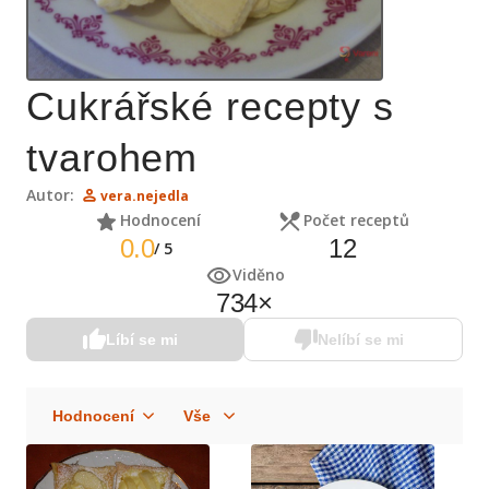
Cukrářské recepty s
tvarohem
Autor:
vera.nejedla
Hodnocení
Počet receptů
0.0
12
/
5
Viděno
734
×
Líbí se mi
Nelíbí se mi