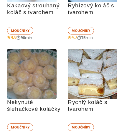
Kakaový strouhaný 
Rybízový koláč s 
koláč s tvarohem
tvarohem
MOUČNÍKY
MOUČNÍKY
4,8
4,7
90
min
75
min
Nekynuté 
Rychlý koláč s 
šlehačkové koláčky
tvarohem
MOUČNÍKY
MOUČNÍKY