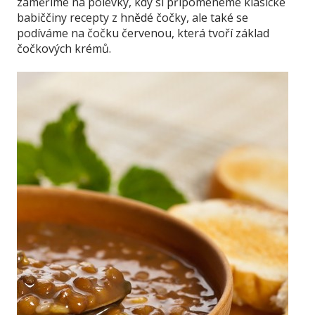
zaměříme na polévky, kdy si připomeneme klasické
babiččiny recepty z hnědé čočky, ale také se
podíváme na čočku červenou, která tvoří základ
čočkových krémů.