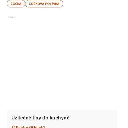
ČOČKA
ČOČKOVÁ POLÉVKA
Reklama
Užitečné tipy do kuchyně
Kolik váží bílek?