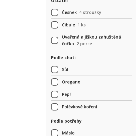
Ostatní
Česnek
4 stroužky
Cibule
1 ks
Uvařená a jíškou zahuštěná
čočka
2 porce
Podle chuti
Sůl
Oregano
Pepř
Polévkové koření
Podle potřeby
Máslo