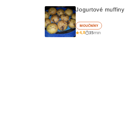
Jogurtové muffiny
MOUČNÍKY
4,8
35
min