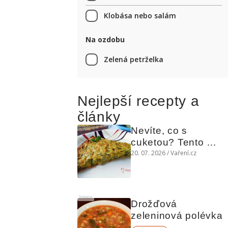
Klobása nebo salám
Na ozdobu
Zelená petrželka
Nejlepší recepty a
články
Nevíte, co s 
cuketou? Tento 
levný slaný koláč 
20. 07. 2026 / Vaření.cz
chutná božsky teplý 
i studený
Reklama
Drožďová 
zeleninová polévka