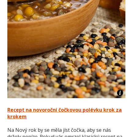
Recept na novoroční čočkovou polévku krok za
krokem
Na Nový rok by se měla jíst čočka, aby se nás
držely peníze. Pokud vás omrzel klasický recept na