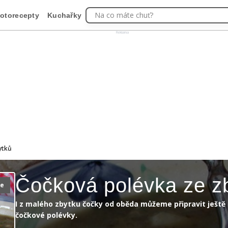
Na co máte chuť?
otorecepty
Kuchařky
Reklama
ytků
Čočková polévka ze z
ie
I z malého zbytku čočky od oběda můžeme připravit ještě 
čočkové polévky.