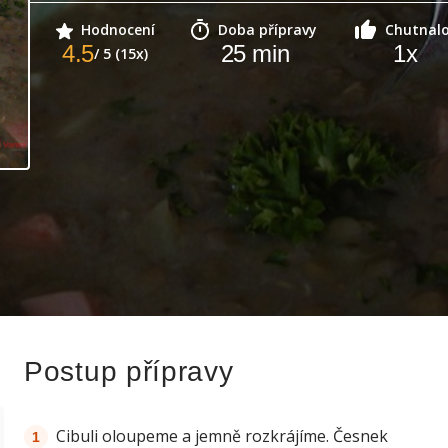
Hodnocení
Doba přípravy
Chutnal
4.5
25
min
1
x
/ 5 (15x)
Postup přípravy
Cibuli oloupeme a jemně rozkrájíme. Česnek