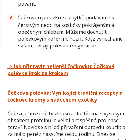
povařit.
Čočkovou polévku ze zbytků podáváme s
čerstvým nebo na kostičky pokrájeným a
opečeným chlebem. Můžeme dochutit
polévkovým kořením. Pozn.: Když vynecháme
salám, uvítají polévku i vegetariáni.
-> Jak připravit nejlepší čočkovku: Čočková
polévka krok za krokem
Čočková polévka: Vynikající tradiční recepty a
čočkové krémy s nádechem exotiky
Čočka, přirozeně bezlepková luštěnina s vysokým
obsahem proteinů je velmi prospěšná pro naše
zdraví. Navíc se s ní dá při vaření opravdu kouzlit a
za málo peněz nasytíme celou rodinu. Dnes se