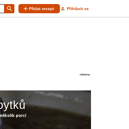
Přidat recept
Přihlásit se
bytků
několik porcí