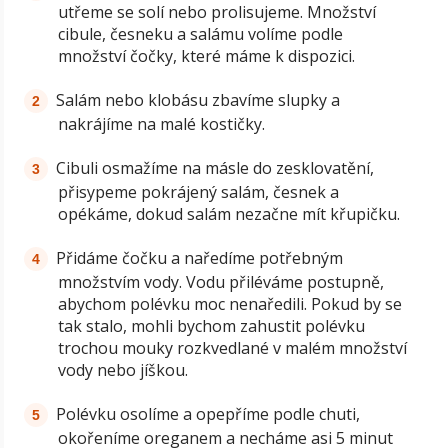
utřeme se solí nebo prolisujeme. Množství
cibule, česneku a salámu volíme podle
množství čočky, které máme k dispozici.
Salám nebo klobásu zbavíme slupky a
nakrájíme na malé kostičky.
Cibuli osmažíme na másle do zesklovatění,
přisypeme pokrájený salám, česnek a
opékáme, dokud salám nezačne mít křupičku.
Přidáme čočku a naředíme potřebným
množstvím vody. Vodu přiléváme postupně,
abychom polévku moc nenaředili. Pokud by se
tak stalo, mohli bychom zahustit polévku
trochou mouky rozkvedlané v malém množství
vody nebo jíškou.
Polévku osolíme a opepříme podle chuti,
okořeníme oreganem a necháme asi 5 minut