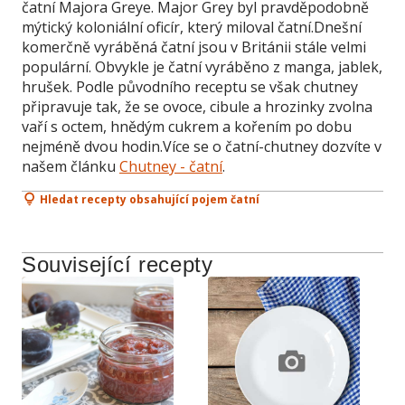
čatní Majora Greye. Major Grey byl pravděpodobně
mýtický koloniální oficír, který miloval čatní.Dnešní
komerčně vyráběná čatní jsou v Británii stále velmi
populární. Obvykle je čatní vyráběno z manga, jablek,
hrušek. Podle původního receptu se však chutney
připravuje tak, že se ovoce, cibule a hrozinky zvolna
vaří s octem, hnědým cukrem a kořením po dobu
nejméně dvou hodin.Více se o čatní-chutney dozvíte v
našem článku
Chutney - čatní
.
Hledat recepty obsahující pojem čatní
Související recepty