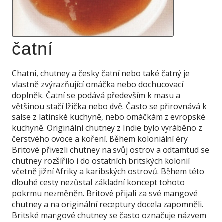
čatní
Chatni, chutney a česky čatní nebo také čatný je
vlastně zvýrazňující omáčka nebo dochucovací
doplněk. Čatní se podává především k masu a
většinou stačí lžička nebo dvě. Často se přirovnává k
salse z latinské kuchyně, nebo omáčkám z evropské
kuchyně. Originální chutney z Indie bylo vyráběno z
čerstvého ovoce a koření. Během koloniální éry
Britové přivezli chutney na svůj ostrov a odtamtud se
chutney rozšířilo i do ostatních britských kolonií
včetně jižní Afriky a karibských ostrovů. Během této
dlouhé cesty nezůstal základní koncept tohoto
pokrmu nezměněn. Britové přijali za své mangové
chutney a na originální receptury docela zapomněli.
Britské mangové chutney se často označuje názvem