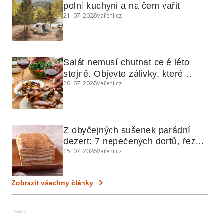
polní kuchyni a na čem vařit
21. 07. 2026
Vaření.cz
Salát nemusí chutnat celé léto 
stejně. Objevte zálivky, které 
20. 07. 2026
Vaření.cz
využijete i na maso, nudle nebo 
grilovanou zeleninu
Z obyčejných sušenek parádní 
dezert: 7 nepečených dortů, řezů 
15. 07. 2026
Vaření.cz
a koláčů
Zobrazit všechny články
Reklama