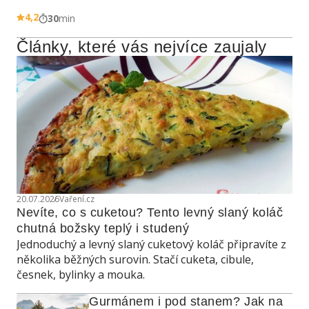
4,2
30
min
Články, které vás nejvíce zaujaly
20.07.2026
Vaření.cz
Nevíte, co s cuketou? Tento levný slaný koláč 
chutná božsky teplý i studený
Jednoduchý a levný slaný cuketový koláč připravíte z
několika běžných surovin. Stačí cuketa, cibule,
česnek, bylinky a mouka.
Gurmánem i pod stanem? Jak na 