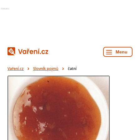
Reklama
Vaření.cz
Slovník pojmů
čatní