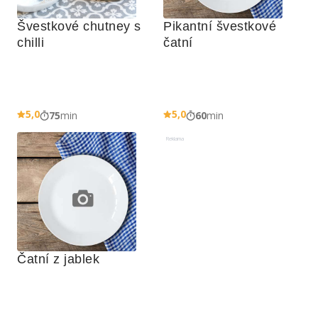
Švestkové chutney s 
Pikantní švestkové 
chilli
čatní
5,0
5,0
75
min
60
min
Reklama
Čatní z jablek