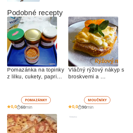
Podobné recepty
Pomazánka na topinky 
Vláčný rýžový nákyp s 
z lilku, cukety, paprik, 
broskvemi a 
sušených rajčat a 
nadýchaným sněhem
žampionů
POMAZÁNKY
MOUČNÍKY
0,0
0,0
60
min
90
min
Reklama