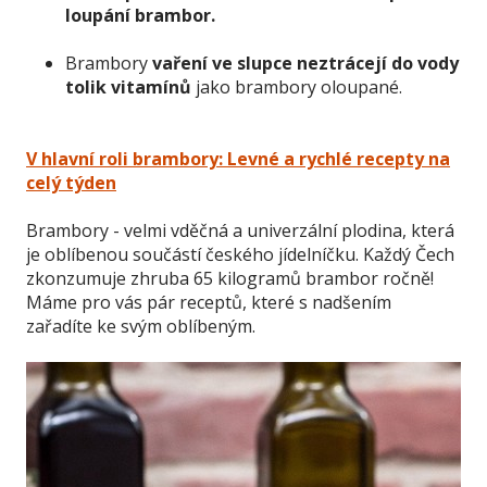
loupání brambor.
Brambory
vaření ve slupce neztrácejí do vody
tolik vitamínů
jako brambory oloupané.
V hlavní roli brambory: Levné a rychlé recepty na
celý týden
Brambory - velmi vděčná a univerzální plodina, která
je oblíbenou součástí českého jídelníčku. Každý Čech
zkonzumuje zhruba 65 kilogramů brambor ročně!
Máme pro vás pár receptů, které s nadšením
zařadíte ke svým oblíbeným.