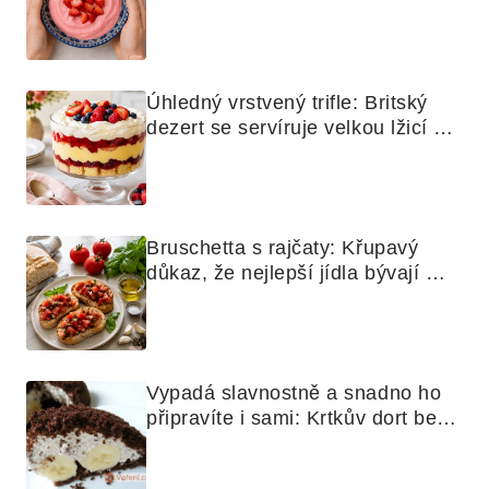
mixér
Úhledný vrstvený trifle: Britský 
dezert se servíruje velkou lžicí 
skoro jako bramborová kaše
Bruschetta s rajčaty: Křupavý 
důkaz, že nejlepší jídla bývají 
nejjednodušší
Vypadá slavnostně a snadno ho 
připravíte i sami: Krtkův dort bez 
mouky