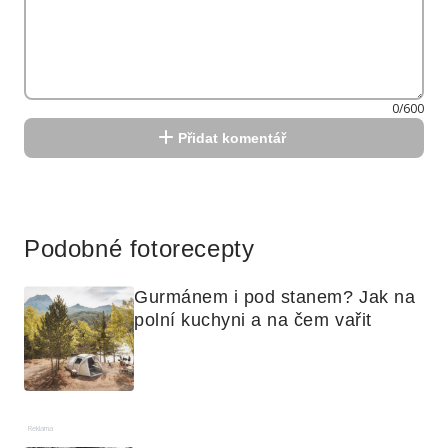
0/600
Přidat komentář
Reklama
Podobné fotorecepty
Gurmánem i pod stanem? Jak na 
polní kuchyni a na čem vařit
Reklama