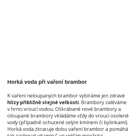
Horká voda při vaření brambor
K vaření neloupaných brambor vybíráme jen zdravé
hlízy přibližně stejné velkosti
. Brambory zaléváme
v hrnci vroucí vodou. Oškrábané nové brambory a
oloupané brambory vkládáme vždy do vroucí osolené
vody (případně ochucené celým kmínem či bylinkami).
Horká voda zkracuje dobu vaření brambor a pomáhá
tak zachovat vitamín C ve vetším množství.