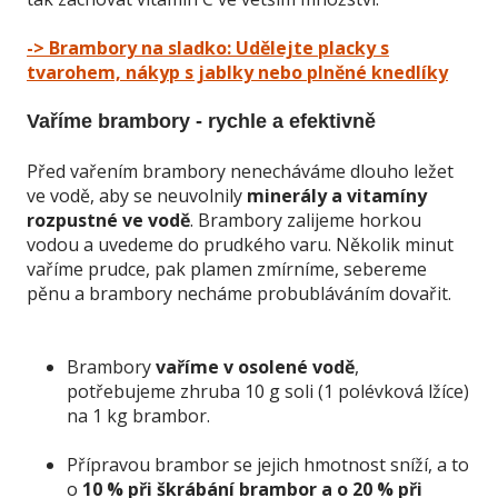
-> Brambory na sladko: Udělejte placky s
tvarohem, nákyp s jablky nebo plněné knedlíky
Vaříme brambory - rychle a efektivně
Před vařením brambory nenecháváme dlouho ležet
ve vodě, aby se neuvolnily
minerály a vitamíny
rozpustné ve vodě
. Brambory zalijeme horkou
vodou a uvedeme do prudkého varu. Několik minut
vaříme prudce, pak plamen zmírníme, sebereme
pěnu a brambory necháme probubláváním dovařit.
Brambory
vaříme v osolené vodě
,
potřebujeme zhruba 10 g soli (1 polévková lžíce)
na 1 kg brambor.
Přípravou brambor se jejich hmotnost sníží, a to
o
10 % při škrábání brambor a o 20 % při