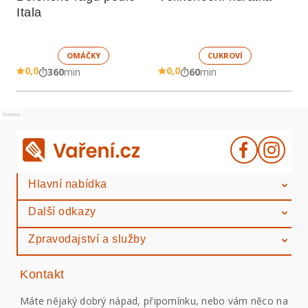
Itala
OMÁČKY
CUKROVÍ
0,0
0,0
360
min
60
min
Reklama
Hlavní nabídka
Další odkazy
Zpravodajství a služby
Kontakt
Máte nějaký dobrý nápad, připomínku, nebo vám něco na