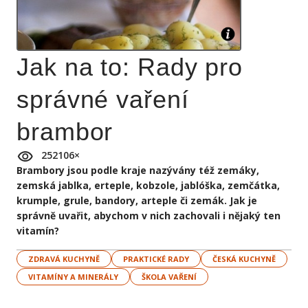
Jak na to: Rady pro
správné vaření
brambor
252106
×
Brambory jsou podle kraje nazývány též zemáky,
zemská jablka, erteple, kobzole, jablóška, zemčátka,
krumple, grule, bandory, arteple či zemák. Jak je
správně uvařit, abychom v nich zachovali i nějaký ten
vitamín?
ZDRAVÁ KUCHYNĚ
PRAKTICKÉ RADY
ČESKÁ KUCHYNĚ
VITAMÍNY A MINERÁLY
ŠKOLA VAŘENÍ