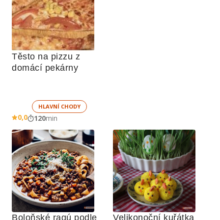
Těsto na pizzu z 
domácí pekárny
HLAVNÍ CHODY
0,0
120
min
Boloňské ragú podle 
Velikonoční kuřátka