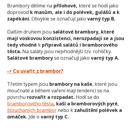
Brambory dělíme na
přílohové,
které se hodí jako
doprovod
k masům, ale i do polévek, gulášů a k
zapékání.
Obvykle se označují jako
varný typ B.
Dalším druhem jsou
salátové brambory, které
mají voskovou konzistenci, nerozpadají se a jsou
tedy vhodné
k
přípravě salátů i bramborového
těsta.
Na saláty jsou nejvhodnější tzv. rohlíčky.
Salátové brambory
se označují jako
varný typ A.
-> Co uvařit z brambor?
Třetím typem jsou
brambory na kaše
, které jsou
moučnaté a během vaření mají tendenci se na
povrchu
rozvařit a rozpadat.
Hodí se do
bramborového těsta
, kaší a bramborových pyré,
šťouchaných brambor
nebo k
zahuštění polévek a
omáček.
Jde o
varný typ C.