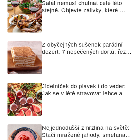
Salát nemusí chutnat celé léto 
stejně. Objevte zálivky, které 
využijete i na maso, nudle nebo 
grilovanou zeleninu
Z obyčejných sušenek parádní 
dezert: 7 nepečených dortů, řezů 
a koláčů
Jídelníček do plavek i do veder: 
Jak se v létě stravovat lehce a 
chytře
Nejjednodušší zmrzlina na světě: 
Stačí mražené jahody, smetana a 