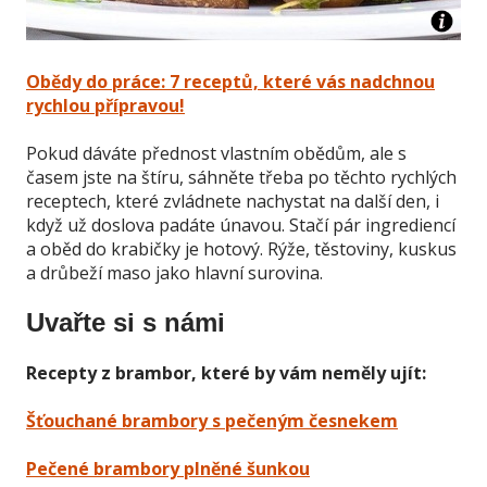
Obědy do práce: 7 receptů, které vás nadchnou
rychlou přípravou!
Pokud dáváte přednost vlastním obědům, ale s
časem jste na štíru, sáhněte třeba po těchto rychlých
receptech, které zvládnete nachystat na další den, i
když už doslova padáte únavou. Stačí pár ingrediencí
a oběd do krabičky je hotový. Rýže, těstoviny, kuskus
a drůbeží maso jako hlavní surovina.
Uvařte si s námi
Recepty z brambor, které by vám neměly ujít:
Šťouchané brambory s pečeným česnekem
Pečené brambory plněné šunkou