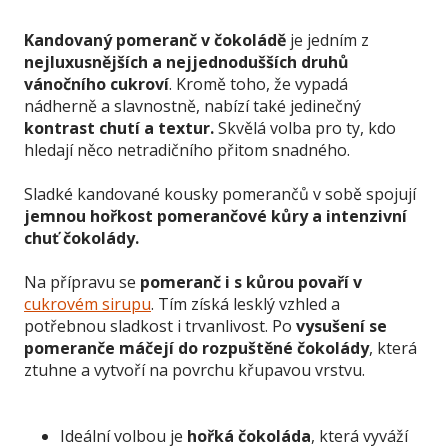
Kandovaný pomeranč v čokoládě
je jedním z
nejluxusnějších a nejjednodušších druhů
vánočního cukroví
. Kromě toho, že vypadá
nádherně a slavnostně, nabízí také jedinečný
kontrast chutí a textur.
Skvělá volba pro ty, kdo
hledají něco netradičního přitom snadného.
Sladké kandované kousky pomerančů v sobě spojují
jemnou hořkost pomerančové kůry a intenzivní
chuť čokolády.
Na přípravu se
pomeranč i s kůrou povaří v
cukrovém sirupu
. Tím získá lesklý vzhled a
potřebnou sladkost i trvanlivost. Po
vysušení se
pomeranče máčejí do rozpuštěné čokolády
, která
ztuhne a vytvoří na povrchu křupavou vrstvu.
Ideální volbou je
hořká čokoláda
, která vyváží