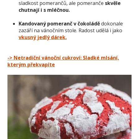
sladkost pomerančů, ale pomeranče
skvěle
chutnají i s mléčnou.
Kandovaný pomeranč v čokoládě
dokonale
zazáří na vánočním stole. Radost udělá i jako
vkusný jedlý dárek.
-> Netradiční vánoční cukroví: Sladké mlsání,
kterým překvapíte