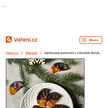
Reklama
Vaření.cz
Magazín
Kandovaný pomeranč v čokoládě: Božské nepečené cukroví i skvělý dárek