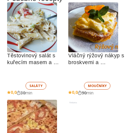
Těstovinový salát s 
Vláčný rýžový nákyp s 
kuřecím masem a 
broskvemi a 
zeleninou 
nadýchaným sněhem
SALÁTY
MOUČNÍKY
0,0
0,0
30
min
90
min
Reklama