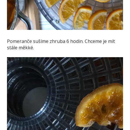
Pomeranče sušíme zhruba 6 hodin. Chceme je mít
stále měkké.