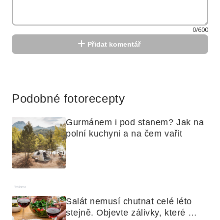
0/600
Přidat komentář
Reklama
Podobné fotorecepty
Gurmánem i pod stanem? Jak na 
polní kuchyni a na čem vařit
Reklama
Salát nemusí chutnat celé léto 
stejně. Objevte zálivky, které 