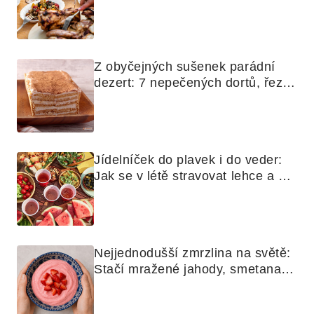
využijete i na maso, nudle nebo 
grilovanou zeleninu
Z obyčejných sušenek parádní 
dezert: 7 nepečených dortů, řezů 
a koláčů
Jídelníček do plavek i do veder: 
Jak se v létě stravovat lehce a 
chytře
Nejjednodušší zmrzlina na světě: 
Stačí mražené jahody, smetana a 
mixér