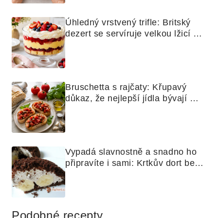
Úhledný vrstvený trifle: Britský 
dezert se servíruje velkou lžicí 
skoro jako bramborová kaše
Bruschetta s rajčaty: Křupavý 
důkaz, že nejlepší jídla bývají 
nejjednodušší
Vypadá slavnostně a snadno ho 
připravíte i sami: Krtkův dort bez 
mouky
Podobné recepty