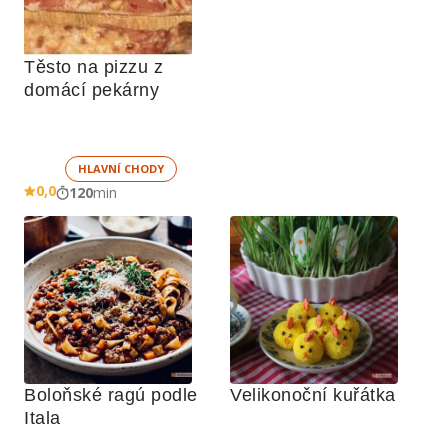
Těsto na pizzu z 
domácí pekárny
HLAVNÍ CHODY
0,0
120
min
Boloňské ragú podle 
Velikonoční kuřátka
Itala