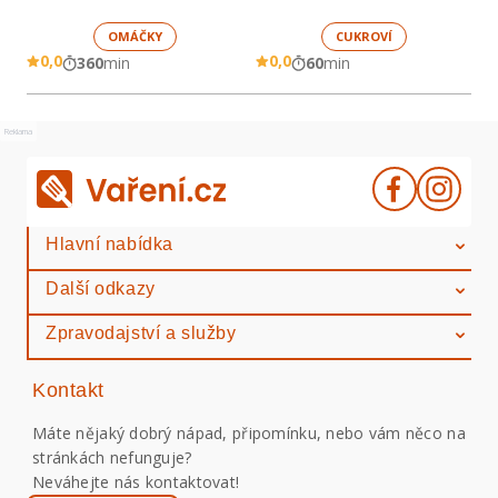
OMÁČKY
CUKROVÍ
0,0
0,0
360
min
60
min
Reklama
Hlavní nabídka
Další odkazy
Zpravodajství a služby
Kontakt
Máte nějaký dobrý nápad, připomínku, nebo vám něco na
stránkách nefunguje?
Neváhejte nás kontaktovat!