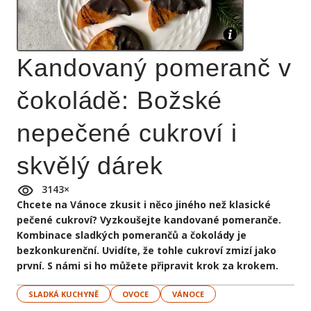
Kandovaný pomeranč v
čokoládě: Božské
nepečené cukroví i
skvělý dárek
3143
×
Chcete na Vánoce zkusit i něco jiného než klasické
pečené cukroví? Vyzkoušejte kandované pomeranče.
Kombinace sladkých pomerančů a čokolády je
bezkonkurenční. Uvidíte, že tohle cukroví zmizí jako
první. S námi si ho můžete připravit krok za krokem.
SLADKÁ KUCHYNĚ
OVOCE
VÁNOCE