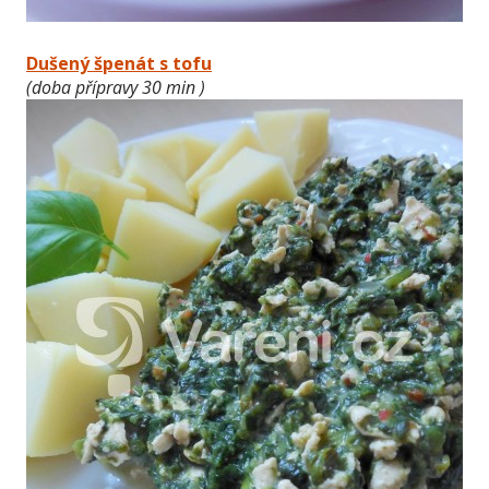
Dušený špenát s tofu
(doba přípravy 30 min )