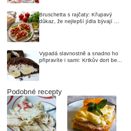
Bruschetta s rajčaty: Křupavý 
důkaz, že nejlepší jídla bývají 
nejjednodušší
Vypadá slavnostně a snadno ho 
připravíte i sami: Krtkův dort bez 
mouky
Podobné recepty