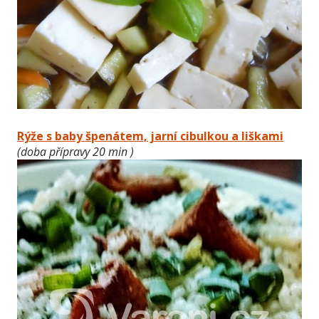
Rýže s baby špenátem, jarní cibulkou a liškami
(doba přípravy 20 min )