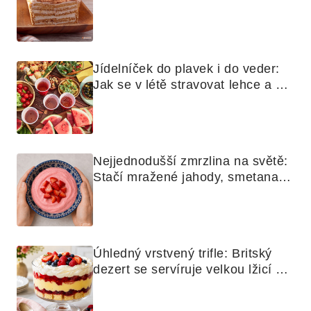
a koláčů
Jídelníček do plavek i do veder: 
Jak se v létě stravovat lehce a 
chytře
Nejjednodušší zmrzlina na světě: 
Stačí mražené jahody, smetana a 
mixér
Úhledný vrstvený trifle: Britský 
dezert se servíruje velkou lžicí 
skoro jako bramborová kaše