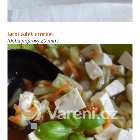
Jarní salát s mrkví
(doba přípravy 20 min )