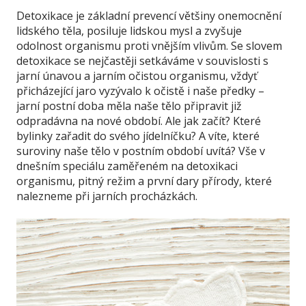
Detoxikace je základní prevencí většiny onemocnění
lidského těla, posiluje lidskou mysl a zvyšuje
odolnost organismu proti vnějším vlivům. Se slovem
detoxikace se nejčastěji setkáváme v souvislosti s
jarní únavou a jarním očistou organismu, vždyť
přicházející jaro vyzývalo k očistě i naše předky –
jarní postní doba měla naše tělo připravit již
odpradávna na nové období. Ale jak začít? Které
bylinky zařadit do svého jídelníčku? A víte, které
suroviny naše tělo v postním období uvítá? Vše v
dnešním speciálu zaměřeném na detoxikaci
organismu, pitný režim a první dary přírody, které
nalezneme při jarních procházkách.