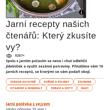
Jarní recepty našich
čtenářů: Který zkusíte
vy?
9267
×
Spolu s jarním počasím se nese i chuť odlehčit
jídelníček a využít sezónní potraviny. Přinášíme vám 10
jarních receptů, se kterými se vám podaří obojí.
ZDRAVÁ KUCHYNĚ
KOŘENÍ A BYLINKY
ZELENINA
VITAMÍNY A MINERÁLY
ZDRAVÍ A DIETY
RADY
Jarní polévka s vejcem
(doba přípravy 35 min )