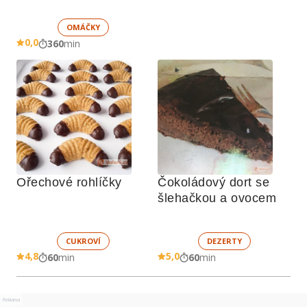
OMÁČKY
0,0
360
min
Ořechové rohlíčky
Čokoládový dort se 
šlehačkou a ovocem
CUKROVÍ
DEZERTY
4,8
5,0
60
min
60
min
Reklama