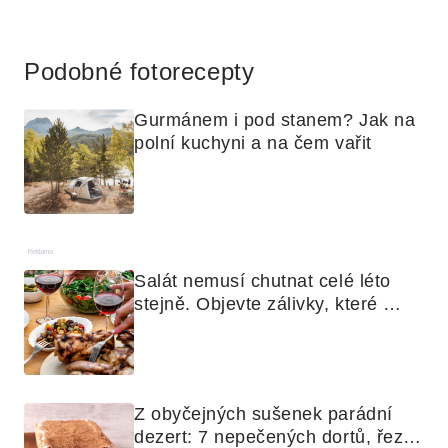
Reklama
Podobné fotorecepty
Gurmánem i pod stanem? Jak na 
polní kuchyni a na čem vařit
Reklama
Salát nemusí chutnat celé léto 
stejně. Objevte zálivky, které 
využijete i na maso, nudle nebo 
grilovanou zeleninu
Z obyčejných sušenek parádní 
dezert: 7 nepečených dortů, řezů 