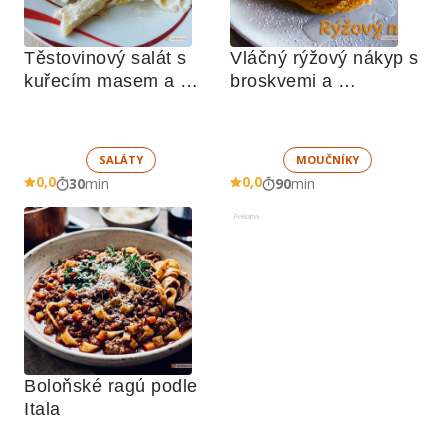
Těstovinový salát s 
Vláčný rýžový nákyp s 
kuřecím masem a 
broskvemi a 
zeleninou 
nadýchaným sněhem
SALÁTY
MOUČNÍKY
0,0
0,0
30
min
90
min
Reklama
Boloňské ragú podle 
Itala