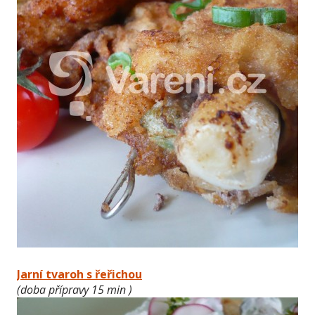
Jarní tvaroh s řeřichou
(doba přípravy 15 min )