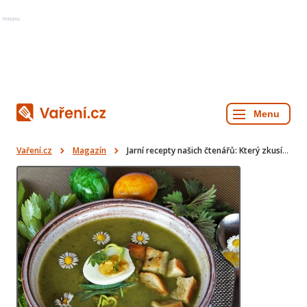
Reklama
Vaření.cz
Magazín
Jarní recepty našich čtenářů: Který zkusíte vy?