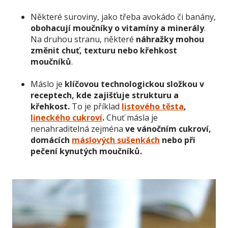
Některé suroviny, jako třeba avokádo či banány,
obohacují moučníky o vitamíny a minerály
.
Na druhou stranu, některé
náhražky mohou
změnit chuť, texturu nebo křehkost
moučníků
.
Máslo je
klíčovou technologickou složkou v
receptech, kde zajišťuje strukturu a
křehkost.
To je příklad
listového těsta
,
lineckého cukroví
.
Chuť másla je
nenahraditelná zejména
ve vánočním cukroví,
domácích
máslových sušenkách
nebo při
pečení kynutých moučníků.