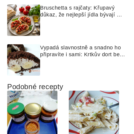
Bruschetta s rajčaty: Křupavý 
důkaz, že nejlepší jídla bývají 
nejjednodušší
Vypadá slavnostně a snadno ho 
připravíte i sami: Krtkův dort bez 
mouky
Podobné recepty