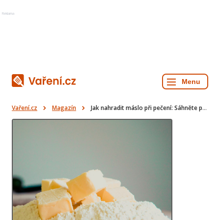
Reklama
Vaření.cz
Magazín
Jak nahradit máslo při pečení: Sáhněte po přirozené alternativě!