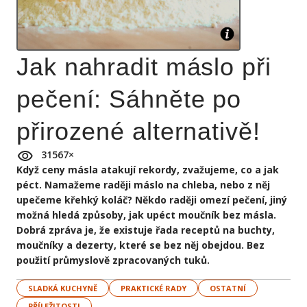
Jak nahradit máslo při
pečení: Sáhněte po
přirozené alternativě!
31567
×
Když ceny másla atakují rekordy, zvažujeme, co a jak
péct. Namažeme raději máslo na chleba, nebo z něj
upečeme křehký koláč? Někdo raději omezí pečení, jiný
možná hledá způsoby, jak upéct moučník bez másla.
Dobrá zpráva je, že existuje řada receptů na buchty,
moučníky a dezerty, které se bez něj obejdou. Bez
použití průmyslově zpracovaných tuků.
SLADKÁ KUCHYNĚ
PRAKTICKÉ RADY
OSTATNÍ
PŘÍLEŽITOSTI