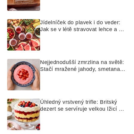
Jídelníček do plavek i do veder: 
Jak se v létě stravovat lehce a 
chytře
Nejjednodušší zmrzlina na světě: 
Stačí mražené jahody, smetana a 
mixér
Úhledný vrstvený trifle: Britský 
dezert se servíruje velkou lžicí 
skoro jako bramborová kaše