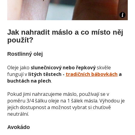
Jak nahradit máslo a co místo něj
použít?
Rostlinný olej
Oleje jako
slunečnicový nebo řepkový
skvěle
fungují v
litých těstech -
tradičních bábovkách
a
buchtách na plech
.
Pokud jimi nahrazujeme máslo, používají se v
poměru 3/4 šálku oleje na 1 šálek másla. Výhodou je
jejich dostupnost a možnost vybrat si chuťově
neutrální.
Avokádo