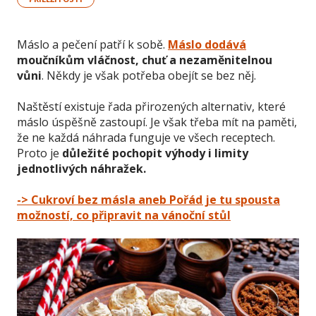
Máslo a pečení patří k sobě.
Máslo dodává
moučníkům vláčnost, chuť a nezaměnitelnou
vůni
. Někdy je však potřeba obejít se bez něj.
Naštěstí existuje řada přirozených alternativ, které
máslo úspěšně zastoupí. Je však třeba mít na paměti,
že ne každá náhrada funguje ve všech receptech.
Proto je
důležité pochopit výhody i limity
jednotlivých náhražek.
-> Cukroví bez másla aneb Pořád je tu spousta
možností, co připravit na vánoční stůl