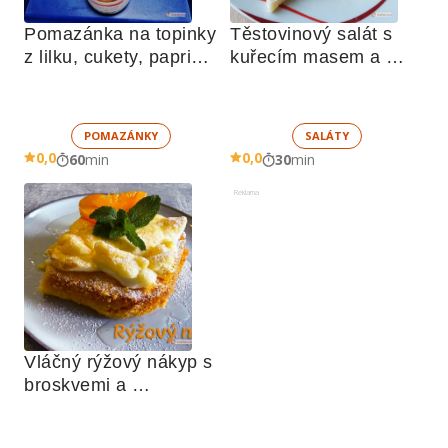
Pomazánka na topinky 
Těstovinový salát s 
z lilku, cukety, paprik, 
kuřecím masem a 
sušených rajčat a 
zeleninou 
žampionů
POMAZÁNKY
SALÁTY
0,0
0,0
60
min
30
min
Reklama
Vláčný rýžový nákyp s 
broskvemi a 
nadýchaným sněhem