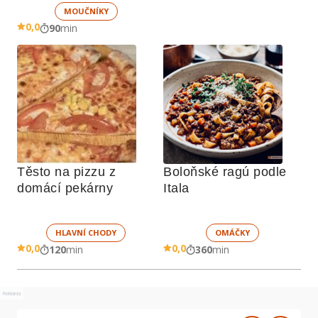
MOUČNÍKY
0,0
90
min
Těsto na pizzu z 
Boloňské ragú podle 
domácí pekárny
Itala
HLAVNÍ CHODY
OMÁČKY
0,0
0,0
120
min
360
min
Reklama