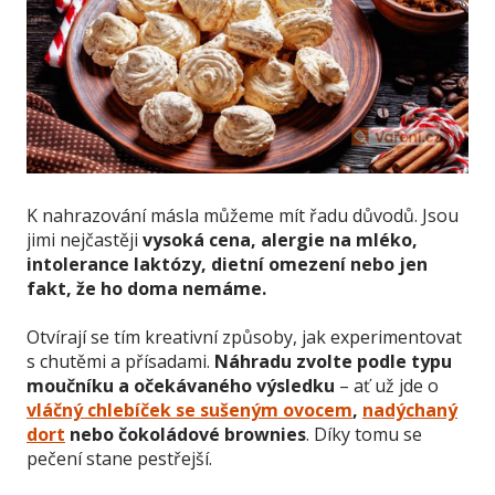
K nahrazování másla můžeme mít řadu důvodů. Jsou
jimi nejčastěji
vysoká cena, alergie na mléko,
intolerance laktózy, dietní omezení nebo jen
fakt, že ho doma nemáme.
Otvírají se tím kreativní způsoby, jak experimentovat
s chutěmi a přísadami.
Náhradu zvolte podle typu
moučníku a očekávaného výsledku
– ať už jde o
vláčný chlebíček se sušeným ovocem
,
nadýchaný
dort
nebo čokoládové brownies
. Díky tomu se
pečení stane pestřejší.