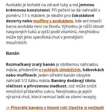
Avokádo je bohaté na zdravé tuky a má
jemnou
krémovou konzistenci
. Při pečení se dá nahradit v
poměru 1:1 s máslem. Je ideální pro
čokoládové
dezerty nebo
muffiny s avokádem
, kde ani tmavší
barva avokáda není na škodu. Výhodou je nižší obsah
nasycených tuků a vyšší podíl vitamínů, nevýhodou
může být jeho specifická chuť v jemnějších
moučnících.
Banán
Rozmačkaný zralý banán
je oblíbenou náhradou
másla, především
v rychlých chlebíčcích
, bábovkách
nebo muffinech
. Jeden střední banán obvykle
nahradí 1/2 šálku másla.
Banány dodávají těstu
vláčnost a přirozenou sladkost
, což může snížit
množství přidaného cukru. Nevýhodou je jejich
výrazná chuť, která nemusí ladit se všemi recepty.
-> Přezrálé banány v hlavní roli: Upečte si nejlepší