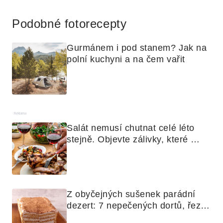
Reklama
Podobné fotorecepty
Gurmánem i pod stanem? Jak na 
polní kuchyni a na čem vařit
Reklama
Salát nemusí chutnat celé léto 
stejně. Objevte zálivky, které 
využijete i na maso, nudle nebo 
grilovanou zeleninu
Z obyčejných sušenek parádní 
dezert: 7 nepečených dortů, řezů 
a koláčů