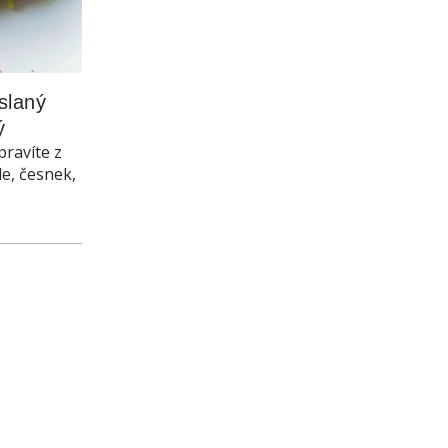
laný 
ý
pravíte z
le, česnek,