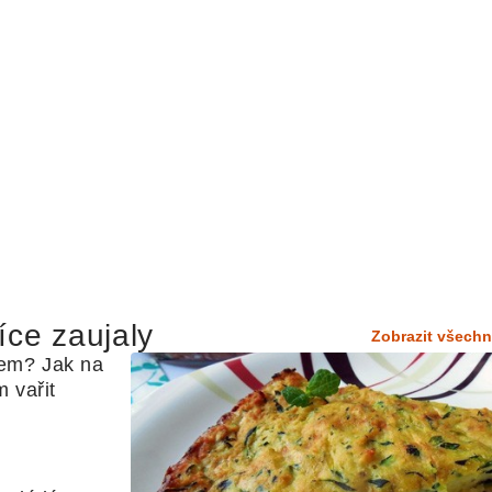
íce zaujaly
Zobrazit všechn
em? Jak na 
 vařit