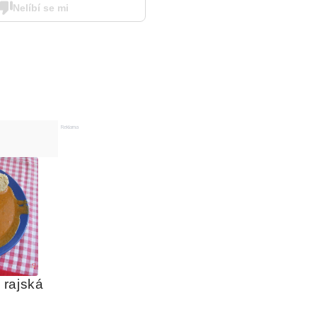
Nelíbí se mi
Reklama
rajská 