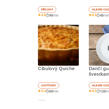
PŘÍLOHY
HLAVNÍ CH
4,8
4,6
90
min
45
mi
Cibulový Quiche
Dančí gul
švestkami
CHUŤOVKY
HLAVNÍ CH
4,4
4,5
60
min
120
m
Reklama