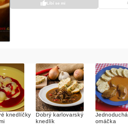
Líbí se mi
é knedlíčky 
Dobrý karlovarský 
Jednoduchá 
mi
knedlík
omáčka