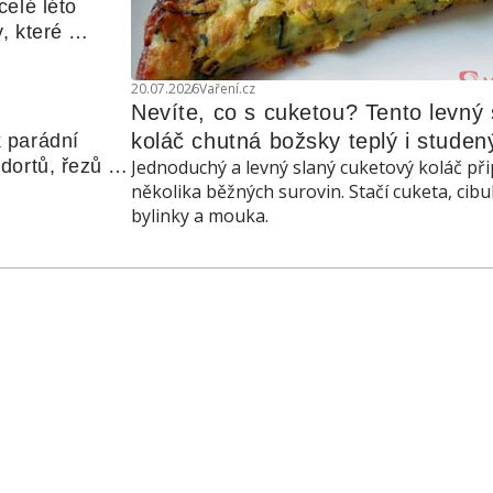
elé léto 
, které 
udle nebo 
20.07.2026
Vaření.cz
Nevíte, co s cuketou? Tento levný s
koláč chutná božsky teplý i studen
 parádní 
ortů, řezů a 
Jednoduchý a levný slaný cuketový koláč při
několika běžných surovin. Stačí cuketa, cibu
bylinky a mouka.