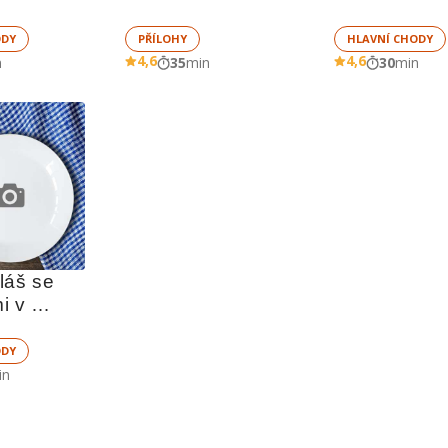
ODY
PŘÍLOHY
HLAVNÍ CHODY
4,6
4,6
n
35
min
30
min
áš se 
 v 
perníkové omáčce 
ODY
in