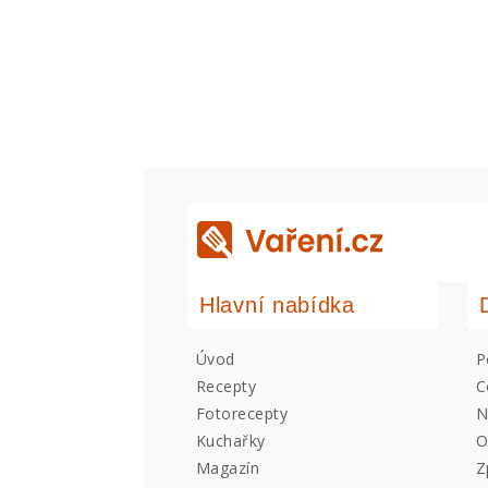
Hlavní nabídka
Úvod
P
Recepty
C
Fotorecepty
N
Kuchařky
O
Magazín
Z