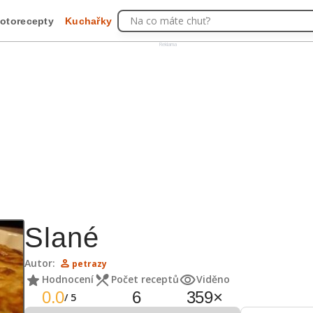
Na co máte chuť?
otorecepty
Kuchařky
Reklama
Slané
Autor:
petrazy
Hodnocení
Počet receptů
Viděno
0.0
6
359
×
/
5