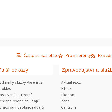
Často se nás ptáte
Pro inzerenty
RSS zdr
Další odkazy
Zpravodajství a služ
odmínky služby Vaření.cz
Aktuálně.cz
ookies
HN.cz
astavení soukromí
Ekonom
chrana osobních údajů
Žena
pracování osobních údajů
Centrum