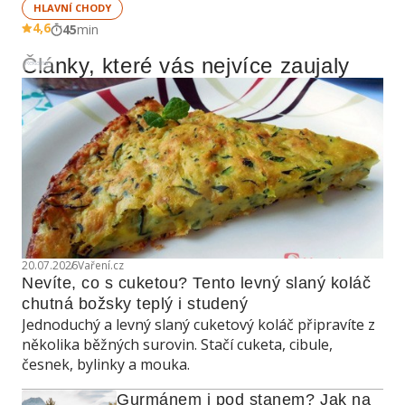
HLAVNÍ CHODY
4,6
45
min
Články, které vás nejvíce zaujaly
Reklama
20.07.2026
Vaření.cz
Nevíte, co s cuketou? Tento levný slaný koláč 
chutná božsky teplý i studený
Jednoduchý a levný slaný cuketový koláč připravíte z
několika běžných surovin. Stačí cuketa, cibule,
česnek, bylinky a mouka.
Gurmánem i pod stanem? Jak na 