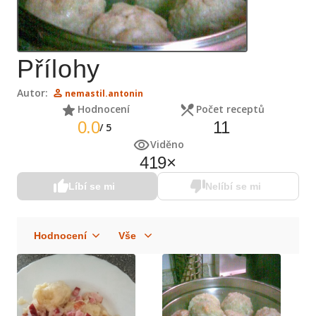
Přílohy
Autor:
nemastil.antonin
Hodnocení
Počet receptů
0.0
11
/
5
Viděno
419
×
Líbí se mi
Nelíbí se mi