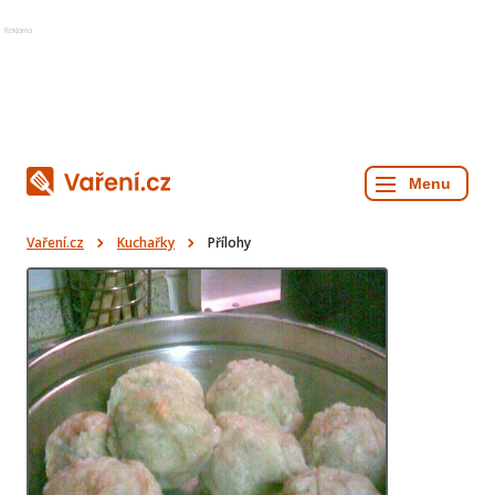
Reklama
Vaření.cz
Kuchařky
Přílohy