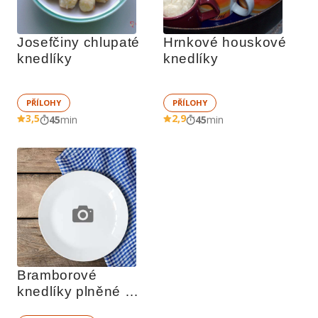
Josefčiny chlupaté 
Hrnkové houskové 
knedlíky
knedlíky
PŘÍLOHY
PŘÍLOHY
3,5
2,9
45
min
45
min
Bramborové 
knedlíky plněné 
houbami