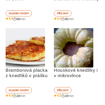
HLAVNÍ CHODY
PŘÍLOHY
4,6
4,6
60
min
45
min
Bramborová placka 
Houskové knedlíky i 
z knedlíků v prášku
v mikrovlnce
HLAVNÍ CHODY
PŘÍLOHY
4,6
4,5
20
min
20
min