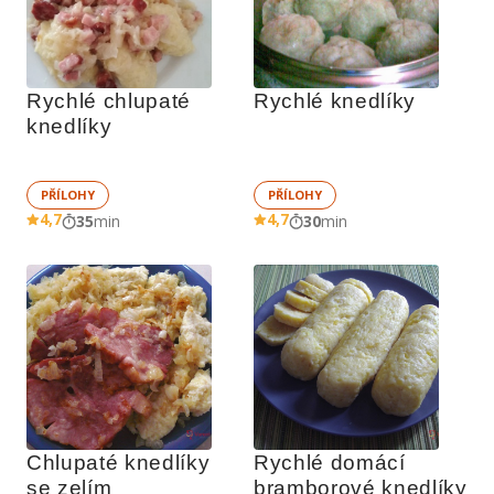
Rychlé chlupaté 
Rychlé knedlíky
knedlíky
PŘÍLOHY
PŘÍLOHY
4,7
4,7
35
min
30
min
Chlupaté knedlíky 
Rychlé domácí 
se zelím
bramborové knedlíky