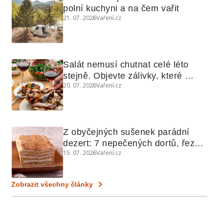
polní kuchyni a na čem vařit
21. 07. 2026
Vaření.cz
Salát nemusí chutnat celé léto 
stejně. Objevte zálivky, které 
20. 07. 2026
Vaření.cz
využijete i na maso, nudle nebo 
grilovanou zeleninu
Z obyčejných sušenek parádní 
dezert: 7 nepečených dortů, řezů 
15. 07. 2026
Vaření.cz
a koláčů
Zobrazit všechny články