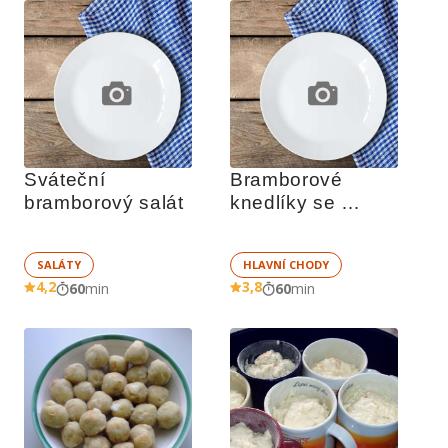
Sváteční 
Bramborové 
bramborový salát
knedlíky se 
salámem
SALÁTY
HLAVNÍ CHODY
4,2
3,8
60
min
60
min