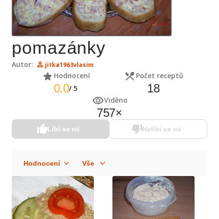
pomazánky
Autor:
jitka1963vlasim
Hodnocení
Počet receptů
0.0
18
/
5
Viděno
757
×
Líbí se mi
Nelíbí se mi