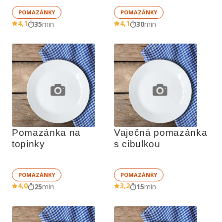
POMAZÁNKY
POMAZÁNKY
4,1
4,1
35
min
30
min
Pomazánka na 
Vaječná pomazánka 
topinky
s cibulkou
POMAZÁNKY
POMAZÁNKY
4,0
3,2
25
min
15
min