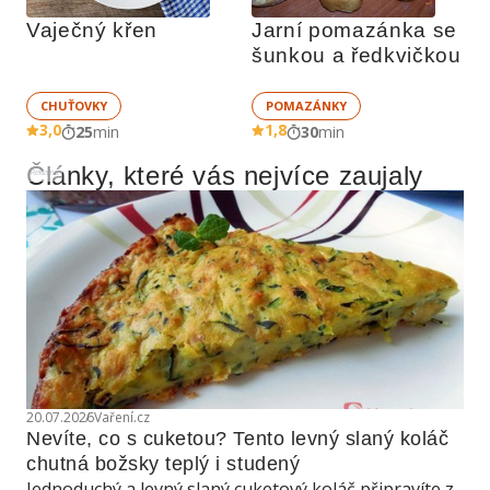
Vaječný křen
Jarní pomazánka se 
šunkou a ředkvičkou
CHUŤOVKY
POMAZÁNKY
3,0
1,8
25
min
30
min
Články, které vás nejvíce zaujaly
Reklama
20.07.2026
Vaření.cz
Nevíte, co s cuketou? Tento levný slaný koláč 
chutná božsky teplý i studený
Jednoduchý a levný slaný cuketový koláč připravíte z