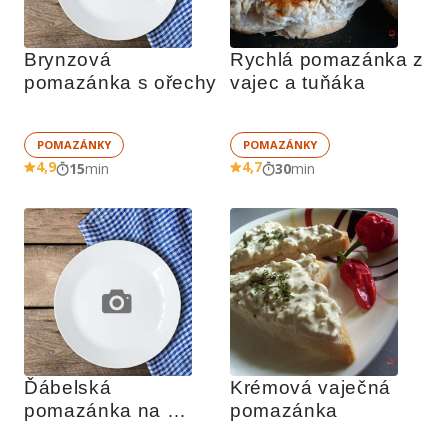
Brynzová 
Rychlá pomazánka z 
pomazánka s ořechy
vajec a tuňáka
POMAZÁNKY
POMAZÁNKY
4,9
4,7
15
min
30
min
Ďábelská 
Krémová vaječná 
pomazánka na 
pomazánka
topinky