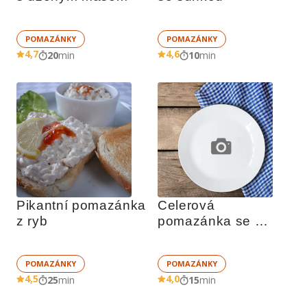
POMAZÁNKY
POMAZÁNKY
4,7
4,6
20
min
10
min
Pikantní pomazánka 
Celerová 
z ryb
pomazánka se 
sýrem
POMAZÁNKY
POMAZÁNKY
4,5
4,0
25
min
15
min