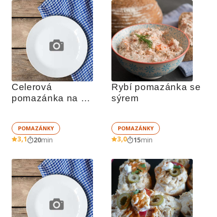
Celerová 
Rybí pomazánka se 
pomazánka na 
sýrem
topinky
POMAZÁNKY
POMAZÁNKY
3,1
3,0
20
min
15
min