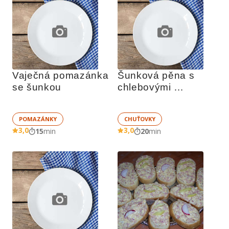
Vaječná pomazánka 
Šunková pěna s 
se šunkou
chlebovými 
figurkami
POMAZÁNKY
CHUŤOVKY
3,0
3,0
15
min
20
min