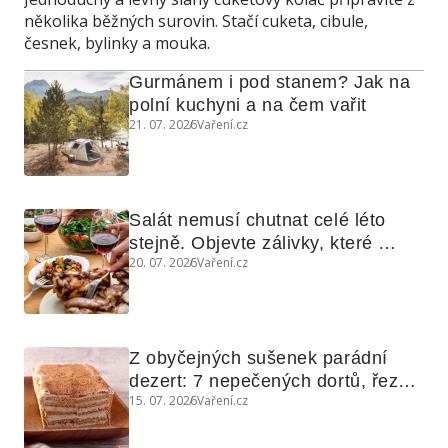
několika běžných surovin. Stačí cuketa, cibule,
česnek, bylinky a mouka.
Gurmánem i pod stanem? Jak na 
polní kuchyni a na čem vařit
21. 07. 2026
Vaření.cz
Salát nemusí chutnat celé léto 
stejně. Objevte zálivky, které 
20. 07. 2026
Vaření.cz
využijete i na maso, nudle nebo 
grilovanou zeleninu
Z obyčejných sušenek parádní 
dezert: 7 nepečených dortů, řezů 
15. 07. 2026
Vaření.cz
a koláčů