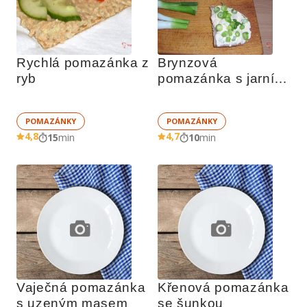
Rychlá pomazánka z 
Brynzová 
ryb
pomazánka s jarní 
cibulkou
POMAZÁNKY
POMAZÁNKY
4,8
4,7
15
min
10
min
Vaječná pomazánka 
Křenová pomazánka 
s uzeným masem
se šunkou