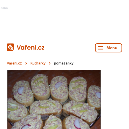
Reklama
Vaření.cz
Kuchařky
pomazánky