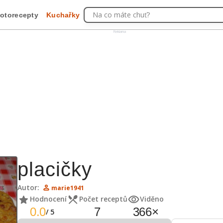
Na co máte chuť?
otorecepty
Kuchařky
Reklama
placičky
Autor:
marie1941
Hodnocení
Počet receptů
Viděno
0.0
7
366
×
/
5