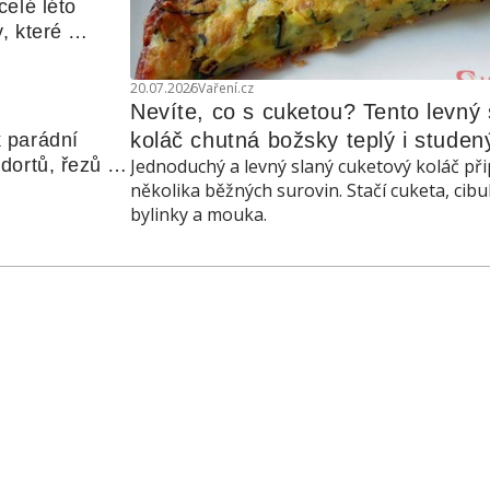
elé léto 
, které 
udle nebo 
20.07.2026
Vaření.cz
Nevíte, co s cuketou? Tento levný s
koláč chutná božsky teplý i studen
 parádní 
ortů, řezů a 
Jednoduchý a levný slaný cuketový koláč při
několika běžných surovin. Stačí cuketa, cibu
bylinky a mouka.