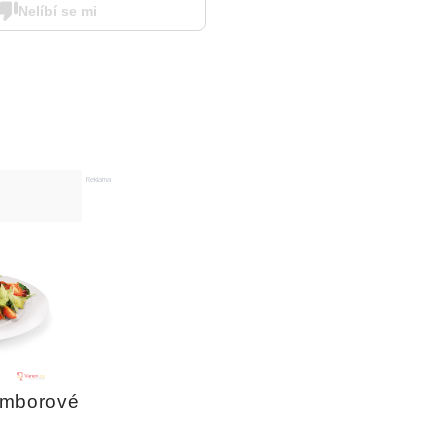
Nelíbí se mi
Reklama
mborové 