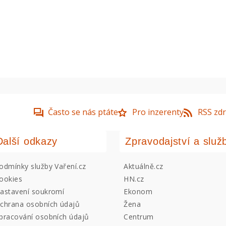
Často se nás ptáte
Pro inzerenty
RSS zdr
Další odkazy
Zpravodajství a služ
odmínky služby Vaření.cz
Aktuálně.cz
ookies
HN.cz
astavení soukromí
Ekonom
chrana osobních údajů
Žena
pracování osobních údajů
Centrum