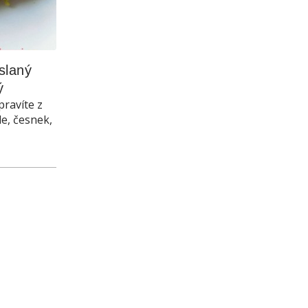
laný 
ý
pravíte z
le, česnek,