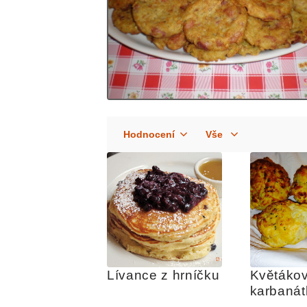
Lívance z hrníčku
Květákov
karbanát