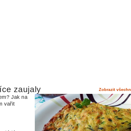
íce zaujaly
Zobrazit všechn
em? Jak na 
 vařit