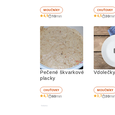
MOUČNÍKY
CHUŤOVKY
4,9
4,5
10
min
30
mi
Pečené škvarkové 
Vdolečky
placky
CHUŤOVKY
MOUČNÍKY
4,7
3,7
60
min
30
mi
Reklama