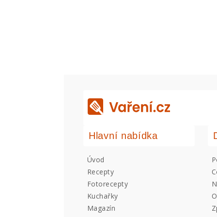
Hlavní nabídka
Úvod
P
Recepty
C
Fotorecepty
N
Kuchařky
O
Magazín
Z