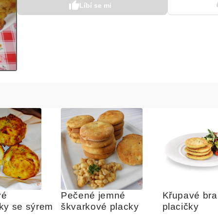
Líbí se mi
é 
Pečené jemné 
Křupavé bra
ky se sýrem
škvarkové placky
placičky  