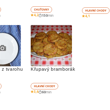
CHUŤOVKY
HLAVNÍ CHODY
4,2
n
150
min
4,1
 z tvarohu
Křupavý bramborák
HLAVNÍ CHODY
3,6
n
60
min