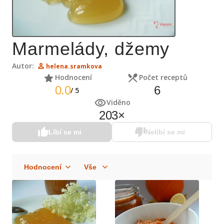
Marmelády, džemy
Autor:
helena.sramkova
Hodnocení
Počet receptů
0.0
6
/
5
Viděno
203
×
Líbí se mi
Nelíbí se mi