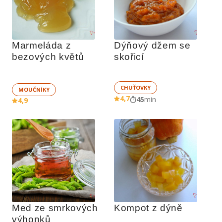
Marmeláda z 
Dýňový džem se 
bezových květů
skořicí
CHUŤOVKY
MOUČNÍKY
4,7
45
min
4,9
Med ze smrkových 
Kompot z dýně
výhonků