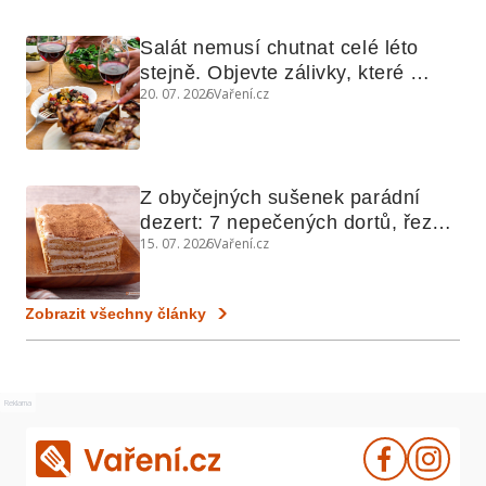
Salát nemusí chutnat celé léto 
stejně. Objevte zálivky, které 
20. 07. 2026
Vaření.cz
využijete i na maso, nudle nebo 
grilovanou zeleninu
Z obyčejných sušenek parádní 
dezert: 7 nepečených dortů, řezů 
15. 07. 2026
Vaření.cz
a koláčů
Zobrazit všechny články
Reklama