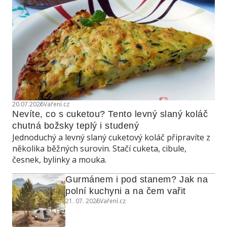
20.07.2026
Vaření.cz
Nevíte, co s cuketou? Tento levný slaný koláč 
chutná božsky teplý i studený
Jednoduchý a levný slaný cuketový koláč připravíte z
několika běžných surovin. Stačí cuketa, cibule,
česnek, bylinky a mouka.
Gurmánem i pod stanem? Jak na 
polní kuchyni a na čem vařit
21. 07. 2026
Vaření.cz