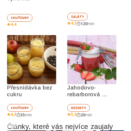
SALÁTY
CHUŤOVKY
4,3
120
min
4,4
Přesnídávka bez 
Jahodovo-
cukru
rebarborová 
přesnídávka s 
jogurtem
CHUŤOVKY
DEZERTY
4,3
5,0
35
min
20
min
Články, které vás nejvíce zaujaly
Reklama