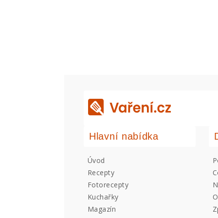
Hlavní nabídka
Úvod
P
Recepty
C
Fotorecepty
N
Kuchařky
O
Magazín
Z