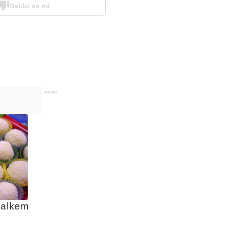
Nelíbí se mi
Reklama
salkem