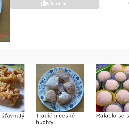
Líbí se mi
 šťavnatý 
Tradiční české 
Rafaelo se 
buchty