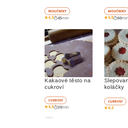
MOUČNÍKY
MOUČNÍKY
4,9
4,8
45
min
60
mi
Kakaové těsto na 
Slepovan
cukroví
koláčky
CUKROVÍ
CUKROVÍ
4,6
30
min
4,4
Reklama