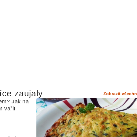
íce zaujaly
Zobrazit všechn
em? Jak na 
 vařit