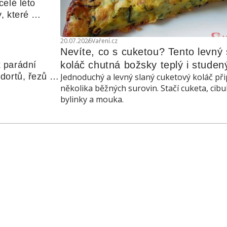
elé léto 
, které 
udle nebo 
20.07.2026
Vaření.cz
Nevíte, co s cuketou? Tento levný s
koláč chutná božsky teplý i studen
 parádní 
ortů, řezů a 
Jednoduchý a levný slaný cuketový koláč při
několika běžných surovin. Stačí cuketa, cibu
bylinky a mouka.