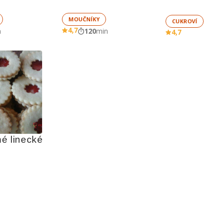
MOUČNÍKY
CUKROVÍ
4,7
n
120
min
4,7
é linecké 