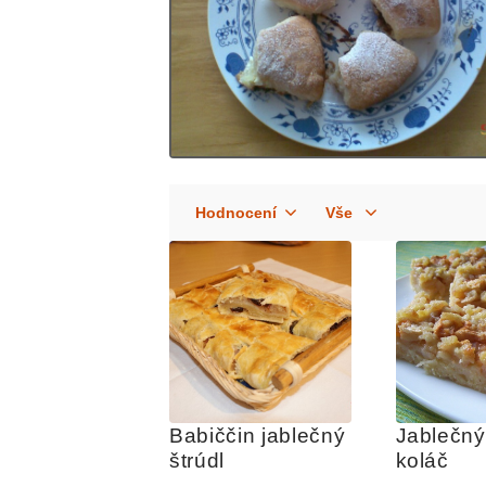
Babiččin jablečný 
Jablečný
štrúdl
koláč