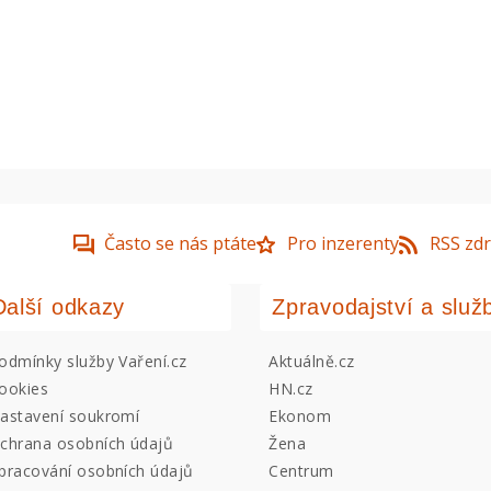
Často se nás ptáte
Pro inzerenty
RSS zdr
Další odkazy
Zpravodajství a služ
odmínky služby Vaření.cz
Aktuálně.cz
ookies
HN.cz
astavení soukromí
Ekonom
chrana osobních údajů
Žena
pracování osobních údajů
Centrum