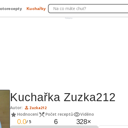
Na co máte chuť?
otorecepty
Kuchařky
Reklama
Kuchařka Zuzka212
Autor:
Zuzka212
Hodnocení
Počet receptů
Viděno
0.0
6
328
×
/
5