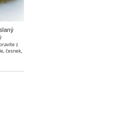
laný 
ý
pravíte z
le, česnek,