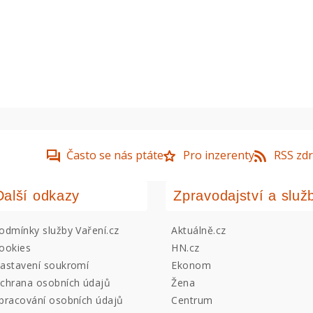
Často se nás ptáte
Pro inzerenty
RSS zdr
Další odkazy
Zpravodajství a služ
odmínky služby Vaření.cz
Aktuálně.cz
ookies
HN.cz
astavení soukromí
Ekonom
chrana osobních údajů
Žena
pracování osobních údajů
Centrum