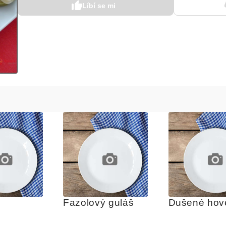
Líbí se mi
Fazolový guláš
Dušené hov