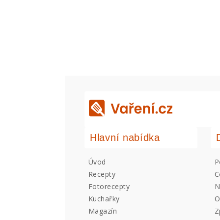
Hlavní nabídka
Úvod
P
Recepty
C
Fotorecepty
N
Kuchařky
O
Magazín
Z