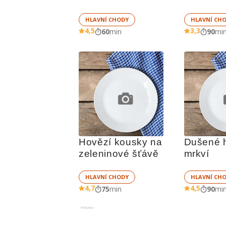
HLAVNÍ CHODY
HLAVNÍ CH
4,5
3,3
60
min
90
mi
Hovězí kousky na 
Dušené h
zeleninové šťávě
mrkví
HLAVNÍ CHODY
HLAVNÍ CH
4,7
4,5
75
min
90
mi
Reklama