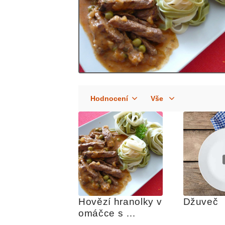
Hovězí hranolky v 
Džuveč
omáčce s 
těstovinami