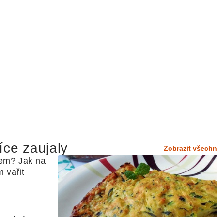
íce zaujaly
Zobrazit všechn
em? Jak na 
 vařit