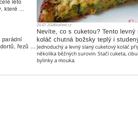
elé léto 
, které 
udle nebo 
20.07.2026
Vaření.cz
Nevíte, co s cuketou? Tento levný s
koláč chutná božsky teplý i studen
 parádní 
ortů, řezů a 
Jednoduchý a levný slaný cuketový koláč při
několika běžných surovin. Stačí cuketa, cibu
bylinky a mouka.