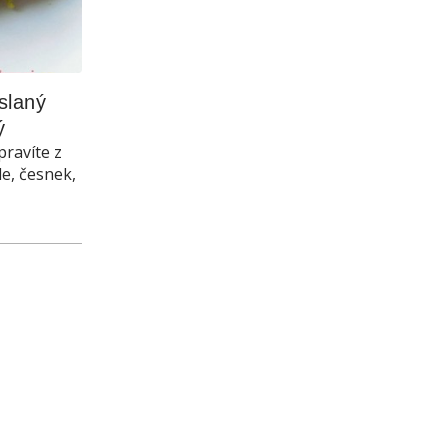
laný 
ý
pravíte z
le, česnek,