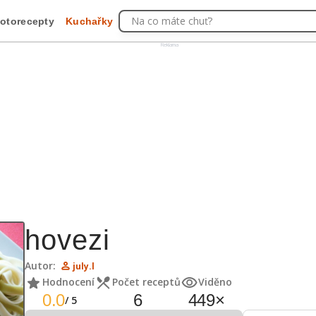
Na co máte chuť?
otorecepty
Kuchařky
Reklama
hovezi
Autor:
july.l
Hodnocení
Počet receptů
Viděno
0.0
6
449
×
/
5