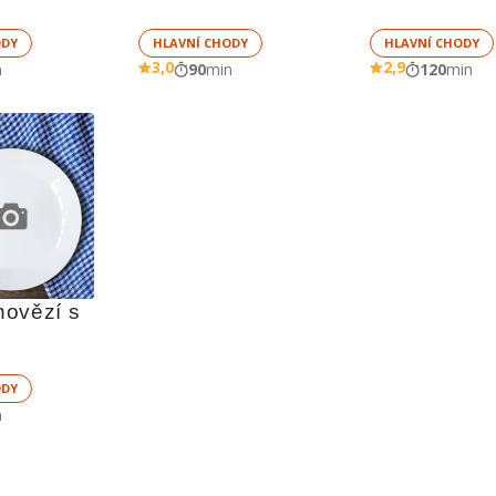
ODY
HLAVNÍ CHODY
HLAVNÍ CHODY
3,0
2,9
n
90
min
120
min
ovězí s 
ODY
n