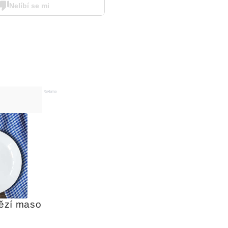
Nelíbí se mi
Reklama
ězí maso