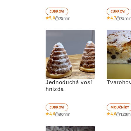
CUKROVÍ
CUKROVÍ
5,0
4,7
75
min
75
mi
Jednoduchá vosí 
Tvarohov
hnízda
CUKROVÍ
MOUČNÍKY
4,6
4,6
30
min
120
m