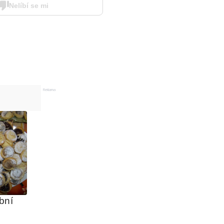
Nelíbí se mi
Reklama
ní 