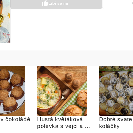
Líbí se mi
v čokoládě
Hustá květáková 
Dobré svateb
polévka s vejci a 
koláčky
brambory