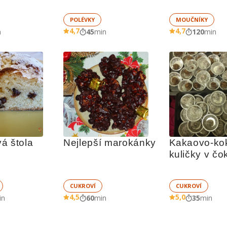
POLÉVKY
MOUČNÍKY
4,7
4,7
n
45
min
120
min
á štola
Nejlepší marokánky
Kakaovo-ko
kuličky v čo
CUKROVÍ
CUKROVÍ
4,5
5,0
in
60
min
35
min