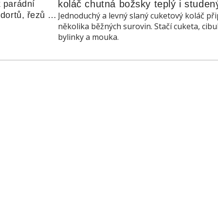
koláč chutná božsky teplý i studen
 parádní 
ortů, řezů a 
Jednoduchý a levný slaný cuketový koláč při
několika běžných surovin. Stačí cuketa, cibu
bylinky a mouka.