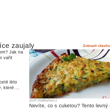
íce zaujaly
Zobrazit všechn
em? Jak na 
 vařit
elé léto 
, které 
udle nebo 
20.07.2026
Vaření.cz
Nevíte, co s cuketou? Tento levný s