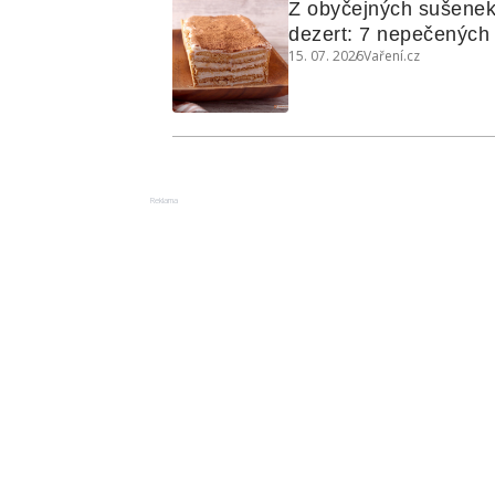
Z obyčejných sušenek
dezert: 7 nepečených d
15. 07. 2026
Vaření.cz
koláčů
Reklama