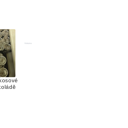
Reklama
kosové 
koládě