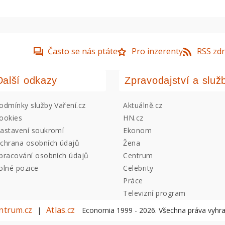
Často se nás ptáte
Pro inzerenty
RSS zdr
Další odkazy
Zpravodajství a služ
odmínky služby Vaření.cz
Aktuálně.cz
ookies
HN.cz
astavení soukromí
Ekonom
chrana osobních údajů
Žena
pracování osobních údajů
Centrum
olné pozice
Celebrity
Práce
Televizní program
ntrum.cz
Atlas.cz
|
Economia 1999 -
2026
. Všechna práva vyhr