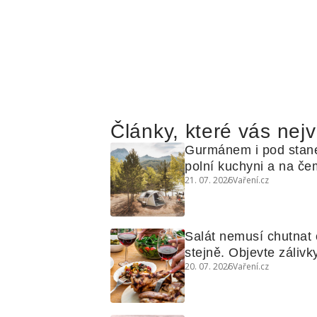
Články, které vás nejv
Gurmánem i pod stan
polní kuchyni a na čem
21. 07. 2026
Vaření.cz
Salát nemusí chutnat c
stejně. Objevte zálivky
20. 07. 2026
Vaření.cz
využijete i na maso, n
grilovanou zeleninu