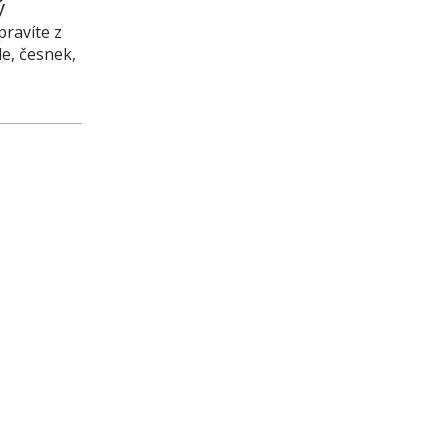
ý
pravíte z
le, česnek,