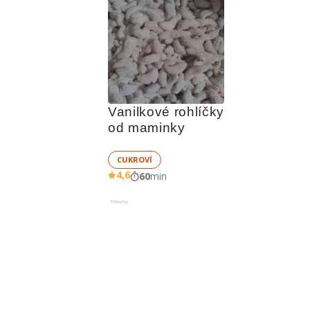
Vanilkové rohlíčky 
od maminky
CUKROVÍ
4,6
60
min
Reklama