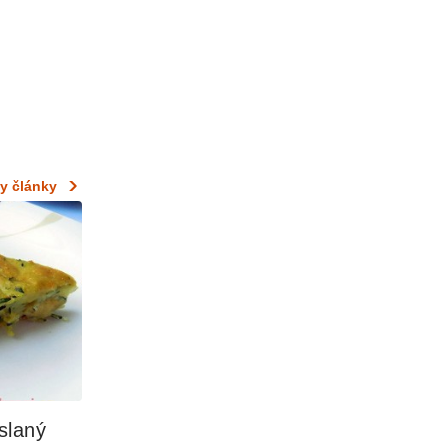
y články
laný 