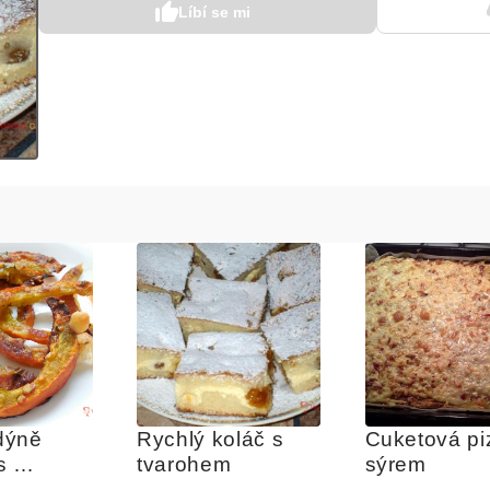
Líbí se mi
ýně 
Rychlý koláč s 
Cuketová piz
 
tvarohem
sýrem
ánem