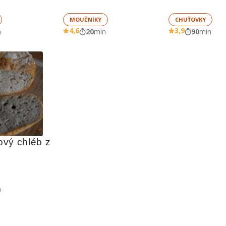
MOUČNÍKY
CHUŤOVKY
4,6
3,9
n
20
min
90
min
vý chléb z 
n