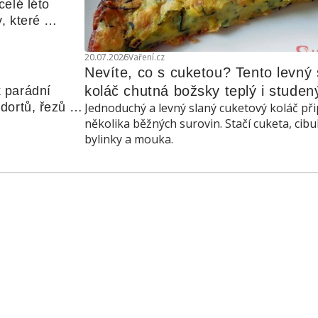
elé léto 
, které 
udle nebo 
20.07.2026
Vaření.cz
Nevíte, co s cuketou? Tento levný s
koláč chutná božsky teplý i studen
 parádní 
ortů, řezů a 
Jednoduchý a levný slaný cuketový koláč při
několika běžných surovin. Stačí cuketa, cibu
bylinky a mouka.