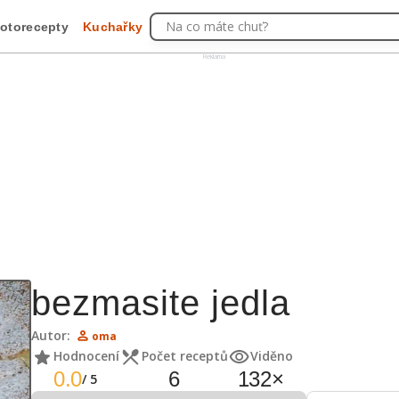
Na co máte chuť?
otorecepty
Kuchařky
Reklama
bezmasite jedla
Autor:
oma
Hodnocení
Počet receptů
Viděno
0.0
6
132
×
/
5