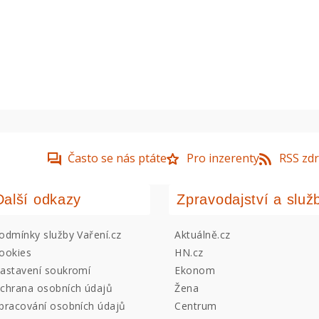
Často se nás ptáte
Pro inzerenty
RSS zdr
Další odkazy
Zpravodajství a služ
odmínky služby Vaření.cz
Aktuálně.cz
ookies
HN.cz
astavení soukromí
Ekonom
chrana osobních údajů
Žena
pracování osobních údajů
Centrum