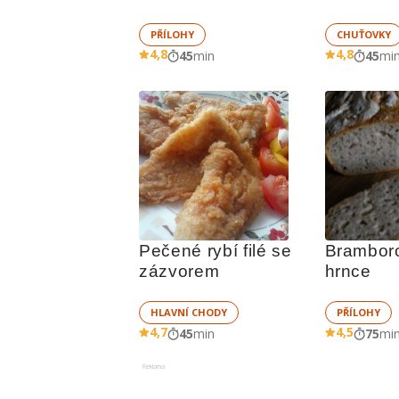
PŘÍLOHY
CHUŤOVKY
4,8
4,8
45
min
45
mi
Pečené rybí filé se 
Bramboro
zázvorem
hrnce
HLAVNÍ CHODY
PŘÍLOHY
4,7
4,5
45
min
75
mi
Reklama