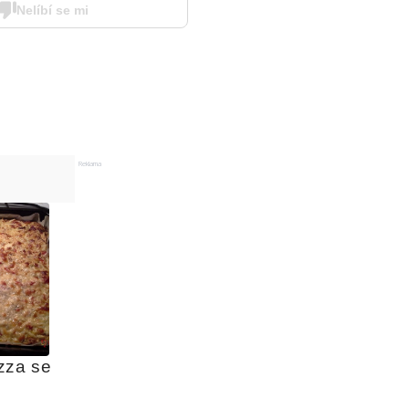
Nelíbí se mi
Reklama
za se 