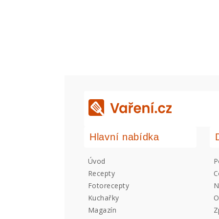
Hlavní nabídka
Úvod
P
Recepty
C
Fotorecepty
N
Kuchařky
O
Magazín
Z