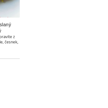
laný 
ý
pravíte z
le, česnek,