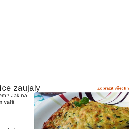
íce zaujaly
Zobrazit všechn
em? Jak na 
 vařit