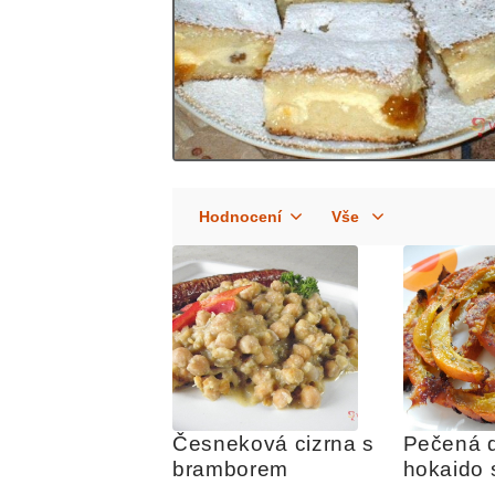
Česneková cizrna s 
Pečená d
bramborem
hokaido s
parmaz