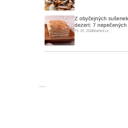
grilovanou zeleninu
Z obyčejných sušenek
dezert: 7 nepečených d
15. 07. 2026
Vaření.cz
koláčů
Reklama