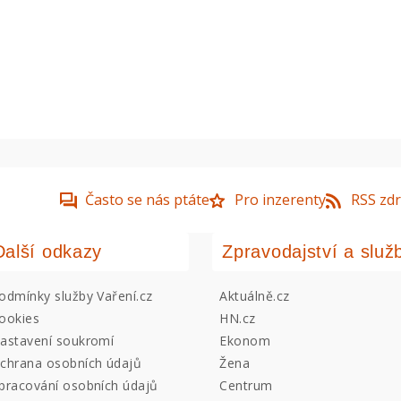
Často se nás ptáte
Pro inzerenty
RSS zdr
Další odkazy
Zpravodajství a služ
odmínky služby Vaření.cz
Aktuálně.cz
ookies
HN.cz
astavení soukromí
Ekonom
chrana osobních údajů
Žena
pracování osobních údajů
Centrum