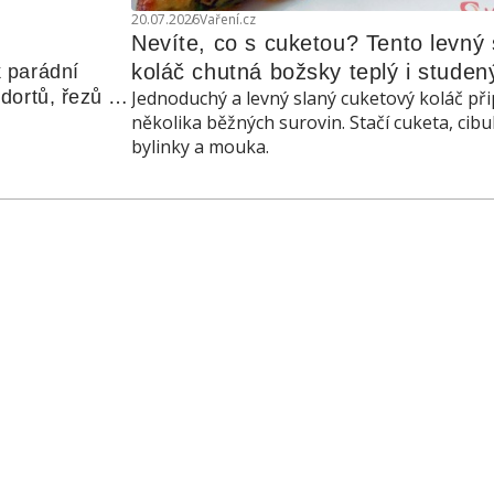
20.07.2026
Vaření.cz
Nevíte, co s cuketou? Tento levný s
koláč chutná božsky teplý i studen
 parádní 
ortů, řezů a 
Jednoduchý a levný slaný cuketový koláč při
několika běžných surovin. Stačí cuketa, cibu
bylinky a mouka.