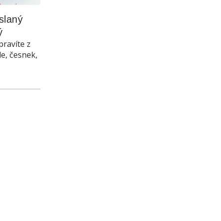
laný 
ý
pravíte z
le, česnek,