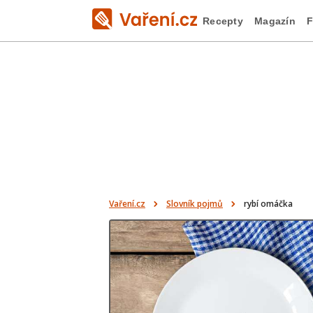
Recepty
Magazín
F
Vaření.cz
Slovník pojmů
rybí omáčka