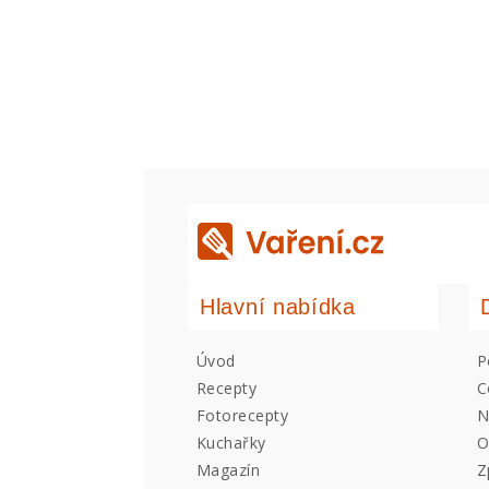
Hlavní nabídka
Úvod
P
Recepty
C
Fotorecepty
N
Kuchařky
O
Magazín
Z