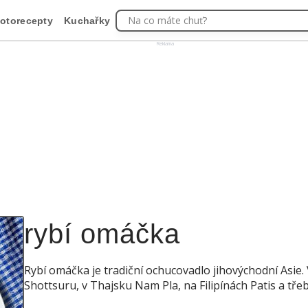
Na co máte chuť?
otorecepty
Kuchařky
Reklama
rybí omáčka
Rybí omáčka je tradiční ochucovadlo jihovýchodní Asie. 
Shottsuru, v Thajsku Nam Pla, na Filipínách Patis a t