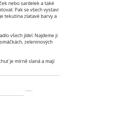
ček nebo sardelek a také
tovat. Pak se všech vystaví
e tekutina zlatavé barvy a
lo všech jídel. Najdeme ji
, omáčkách, zeleninových
chuť je mírně slaná a mají
Reklama