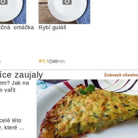
ičná  omáčka
Rybí guláš
3,1
n
60
min
íce zaujaly
Zobrazit všechn
em? Jak na 
 vařit
elé léto 
, které 
udle nebo 