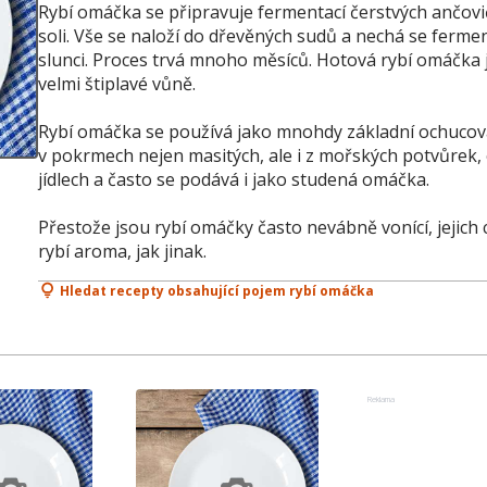
Rybí omáčka se připravuje fermentací čerstvých ančovi
soli. Vše se naloží do dřevěných sudů a nechá se fermen
slunci. Proces trvá mnoho měsíců. Hotová rybí omáčka j
velmi štiplavé vůně.
Rybí omáčka se používá jako mnohdy základní ochucovad
v pokrmech nejen masitých, ale i z mořských potvůrek
jídlech a často se podává i jako studená omáčka.
Přestože jsou rybí omáčky často nevábně vonící, jejich 
rybí aroma, jak jinak.
Hledat recepty obsahující pojem rybí omáčka
Reklama