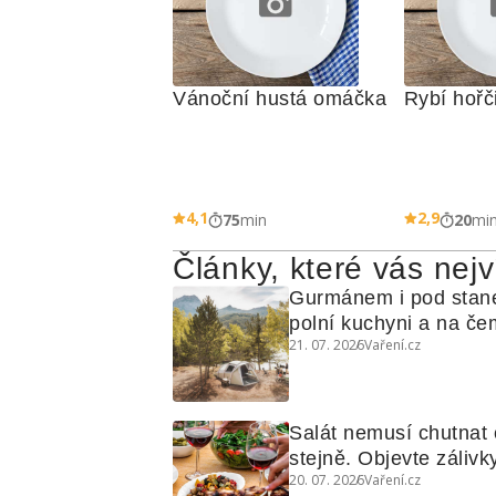
Vánoční hustá omáčka
Rybí hořč
4,1
2,9
75
min
20
mi
Články, které vás nejv
Gurmánem i pod stan
polní kuchyni a na čem
21. 07. 2026
Vaření.cz
Salát nemusí chutnat c
stejně. Objevte zálivky
20. 07. 2026
Vaření.cz
využijete i na maso, n