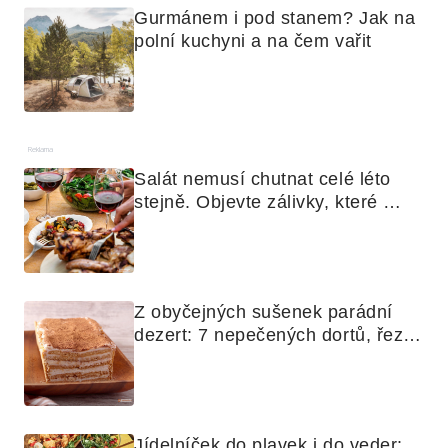
Gurmánem i pod stanem? Jak na 
polní kuchyni a na čem vařit
Reklama
Salát nemusí chutnat celé léto 
stejně. Objevte zálivky, které 
využijete i na maso, nudle nebo 
grilovanou zeleninu
Z obyčejných sušenek parádní 
dezert: 7 nepečených dortů, řezů 
a koláčů
Jídelníček do plavek i do veder: 