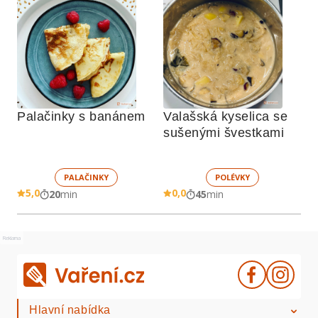
Palačinky s banánem
Valašská kyselica se 
sušenými švestkami
PALAČINKY
POLÉVKY
5,0
0,0
20
min
45
min
Reklama
Hlavní nabídka