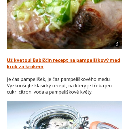
Už kvetou! Babiččin recept na pampeliškový med
krok za krokem
Je čas pampelišek, je čas pampeliškového medu.
Vyzkoušejte klasický recept, na který je třeba jen
cukr, citron, voda a pampeliškové květy.