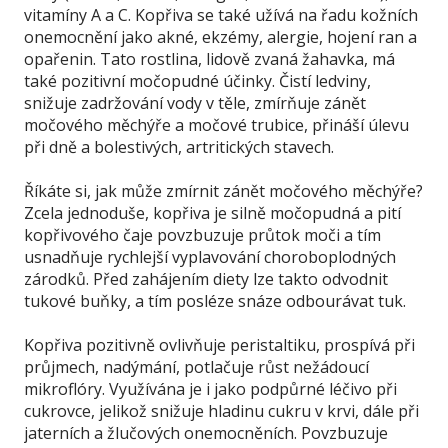
vitamíny A a C. Kopřiva se také užívá na řadu kožních
onemocnění jako akné, ekzémy, alergie, hojení ran a
opařenin. Tato rostlina, lidově zvaná žahavka, má
také pozitivní močopudné účinky. Čistí ledviny,
snižuje zadržování vody v těle, zmírňuje zánět
močového měchýře a močové trubice, přináší úlevu
při dně a bolestivých, artritických stavech.
Říkáte si, jak může zmírnit zánět močového měchýře?
Zcela jednoduše, kopřiva je silně močopudná a pití
kopřivového čaje povzbuzuje průtok moči a tím
usnadňuje rychlejší vyplavování choroboplodných
zárodků. Před zahájením diety lze takto odvodnit
tukové buňky, a tím posléze snáze odbourávat tuk.
Kopřiva pozitivně ovlivňuje peristaltiku, prospívá při
průjmech, nadýmání, potlačuje růst nežádoucí
mikroflóry. Využívána je i jako podpůrné léčivo při
cukrovce, jelikož snižuje hladinu cukru v krvi, dále při
jaterních a žlučových onemocněních. Povzbuzuje