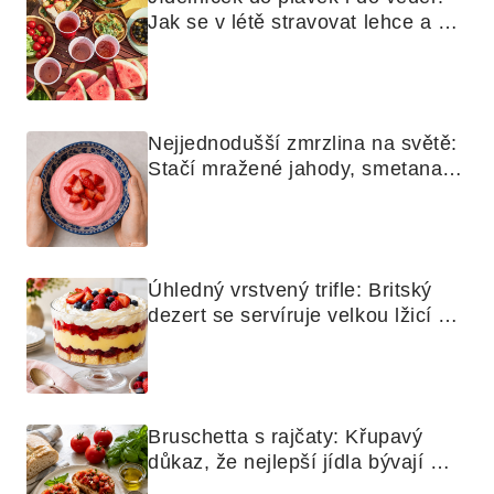
Jak se v létě stravovat lehce a 
chytře
Nejjednodušší zmrzlina na světě: 
Stačí mražené jahody, smetana a 
mixér
Úhledný vrstvený trifle: Britský 
dezert se servíruje velkou lžicí 
skoro jako bramborová kaše
Bruschetta s rajčaty: Křupavý 
důkaz, že nejlepší jídla bývají 
nejjednodušší