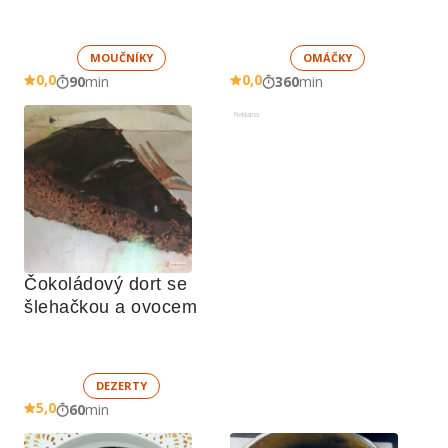
nadýchaným sněhem
MOUČNÍKY
OMÁČKY
0,0
0,0
90
min
360
min
Reklama
Čokoládový dort se 
šlehačkou a ovocem
DEZERTY
5,0
60
min