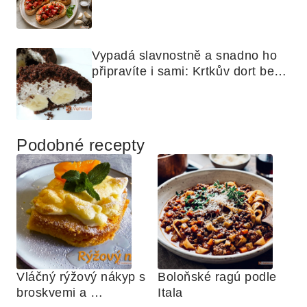
Vypadá slavnostně a snadno ho 
připravíte i sami: Krtkův dort bez 
mouky
Podobné recepty
Vláčný rýžový nákyp s 
Boloňské ragú podle 
broskvemi a 
Itala