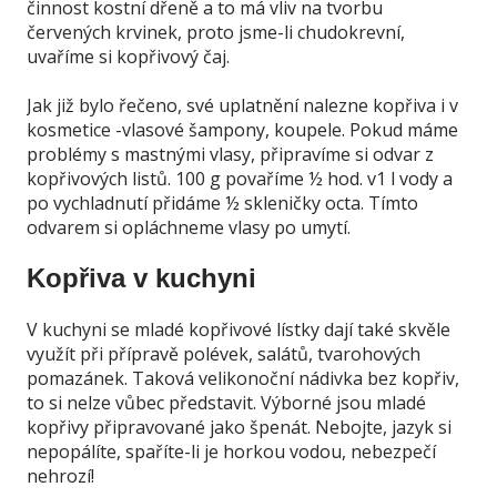
činnost kostní dřeně a to má vliv na tvorbu
červených krvinek, proto jsme-li chudokrevní,
uvaříme si kopřivový čaj.
Jak již bylo řečeno, své uplatnění nalezne kopřiva i v
kosmetice -vlasové šampony, koupele. Pokud máme
problémy s mastnými vlasy, připravíme si odvar z
kopřivových listů. 100 g povaříme ½ hod. v1 l vody a
po vychladnutí přidáme ½ skleničky octa. Tímto
odvarem si opláchneme vlasy po umytí.
Kopřiva v kuchyni
V kuchyni se mladé kopřivové lístky dají také skvěle
využít při přípravě polévek, salátů, tvarohových
pomazánek. Taková velikonoční nádivka bez kopřiv,
to si nelze vůbec představit. Výborné jsou mladé
kopřivy připravované jako špenát. Nebojte, jazyk si
nepopálíte, spaříte-li je horkou vodou, nebezpečí
nehrozí!