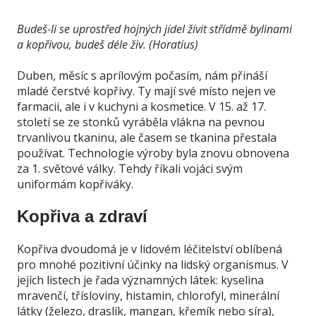
Budeš-li se uprostřed hojných jídel živit střídmě bylinami
a kopřivou, budeš déle živ. (Horatius)
Duben, měsíc s aprílovým počasím, nám přináší
mladé čerstvé kopřivy. Ty mají své místo nejen ve
farmacii, ale i v kuchyni a kosmetice. V 15. až 17.
století se ze stonků vyráběla vlákna na pevnou
trvanlivou tkaninu, ale časem se tkanina přestala
používat. Technologie výroby byla znovu obnovena
za 1. světové války. Tehdy říkali vojáci svým
uniformám kopřiváky.
Kopřiva a zdraví
Kopřiva dvoudomá je v lidovém léčitelství oblíbená
pro mnohé pozitivní účinky na lidský organismus. V
jejích listech je řada významných látek: kyselina
mravenčí, třísloviny, histamin, chlorofyl, minerální
látky (železo, draslík, mangan, křemík nebo síra),