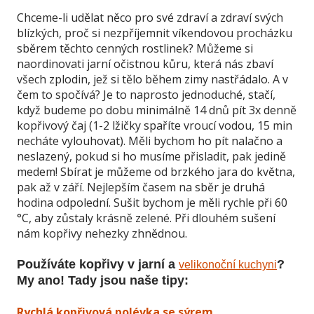
Chceme-li udělat něco pro své zdraví a zdraví svých
blízkých, proč si nezpříjemnit víkendovou procházku
sběrem těchto cenných rostlinek? Můžeme si
naordinovati jarní očistnou kůru, která nás zbaví
všech zplodin, jež si tělo během zimy nastřádalo. A v
čem to spočívá? Je to naprosto jednoduché, stačí,
když budeme po dobu minimálně 14 dnů pít 3x denně
kopřivový čaj (1-2 lžičky spaříte vroucí vodou, 15 min
necháte vylouhovat). Měli bychom ho pít nalačno a
neslazený, pokud si ho musíme přisladit, pak jedině
medem! Sbírat je můžeme od brzkého jara do května,
pak až v září. Nejlepším časem na sběr je druhá
hodina odpolední. Sušit bychom je měli rychle při 60
°C, aby zůstaly krásně zelené. Při dlouhém sušení
nám kopřivy nehezky zhnědnou.
Používáte kopřivy v jarní a
?
velikonoční kuchyni
My ano! Tady jsou naše tipy:
Rychlá kopřivová polévka se sýrem