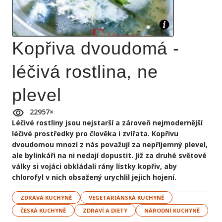
Kopřiva dvoudomá -
léčivá rostlina, ne
plevel
22957
×
Léčivé rostliny jsou nejstarší a zároveň nejmodernější
léčivé prostředky pro člověka i zvířata. Kopřivu
dvoudomou mnozí z nás považují za nepříjemný plevel,
ale bylinkáři na ni nedají dopustit. Již za druhé světové
války si vojáci obkládali rány lístky kopřiv, aby
chlorofyl v nich obsažený urychlil jejich hojení.
ZDRAVÁ KUCHYNĚ
VEGETARIÁNSKÁ KUCHYNĚ
ČESKÁ KUCHYNĚ
ZDRAVÍ A DIETY
NÁRODNÍ KUCHYNĚ