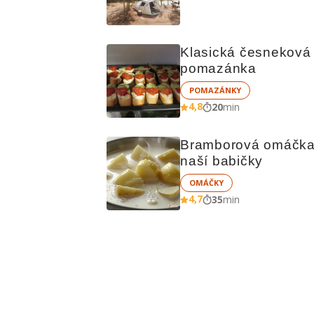
čem vařit
Klasická česneková 
pomazánka
POMAZÁNKY
4,8
20
min
Bramborová omáčka
naší babičky
OMÁČKY
4,7
35
min