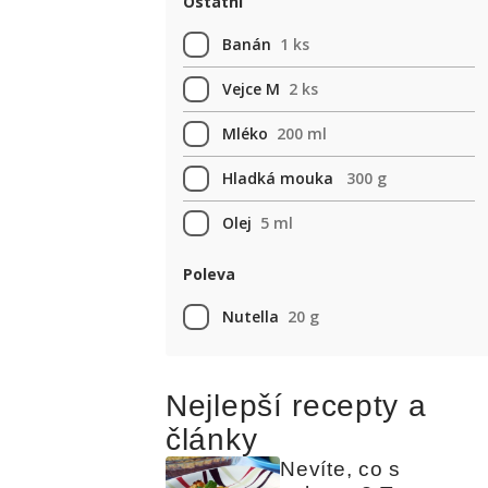
Ostatní
Banán
1 ks
Vejce M
2 ks
Mléko
200 ml
Hladká mouka
300 g
Olej
5 ml
Poleva
Nutella
20 g
Nejlepší recepty a
články
Nevíte, co s 