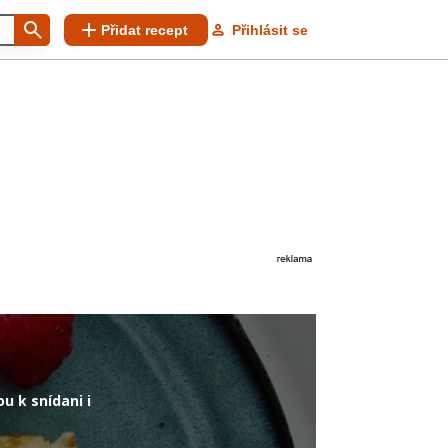
Přidat recept
Přihlásit se
u k snídani i