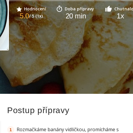
Hodnocení
Doba přípravy
Chutnal
5.0
20
min
1
x
/ 5 (1x)
Postup přípravy
Rozmačkáme banány vidličkou, promícháme s