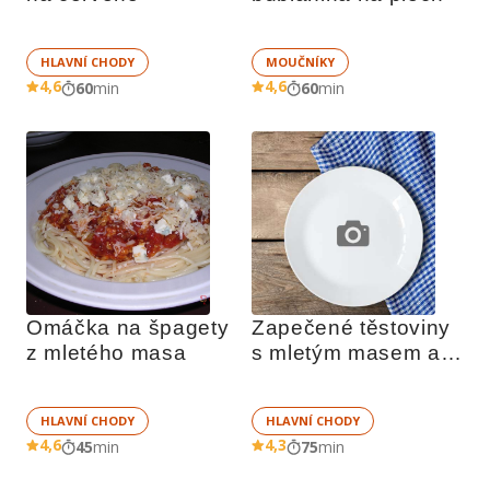
HLAVNÍ CHODY
MOUČNÍKY
4,6
4,6
60
min
60
min
Omáčka na špagety 
Zapečené těstoviny 
z mletého masa
s mletým masem a 
sýrovou přikrývkou
HLAVNÍ CHODY
HLAVNÍ CHODY
4,6
4,3
45
min
75
min