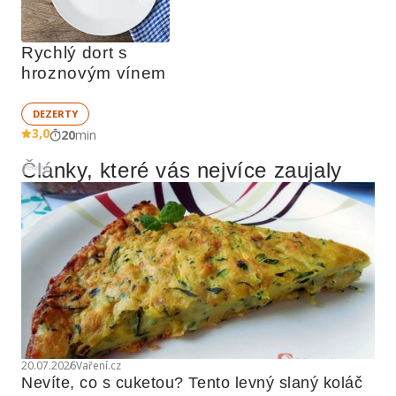
Rychlý dort s 
hroznovým vínem
DEZERTY
3,0
20
min
Články, které vás nejvíce zaujaly
Reklama
20.07.2026
Vaření.cz
Nevíte, co s cuketou? Tento levný slaný koláč 