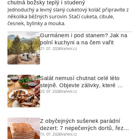
chutná božsky teplý i studený
Jednoduchý a levný slaný cuketový koláč připravíte z
několika běžných surovin. Stačí cuketa, cibule,
česnek, bylinky a mouka.
Gurmánem i pod stanem? Jak na 
polní kuchyni a na čem vařit
21. 07. 2026
Vaření.cz
Salát nemusí chutnat celé léto 
stejně. Objevte zálivky, které 
20. 07. 2026
Vaření.cz
využijete i na maso, nudle nebo 
grilovanou zeleninu
Z obyčejných sušenek parádní 
dezert: 7 nepečených dortů, řezů 
15. 07. 2026
Vaření.cz
a koláčů