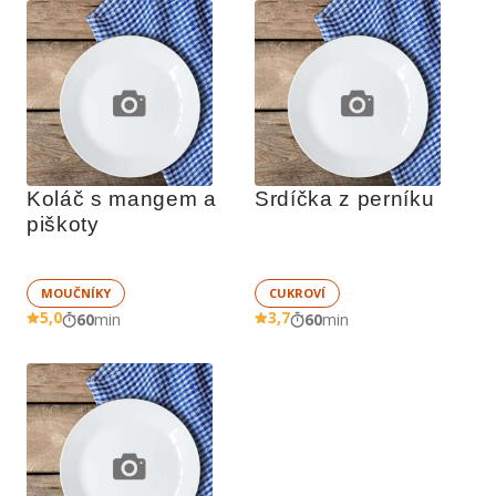
Koláč s mangem a 
Srdíčka z perníku
piškoty
MOUČNÍKY
CUKROVÍ
5,0
3,7
60
min
60
min