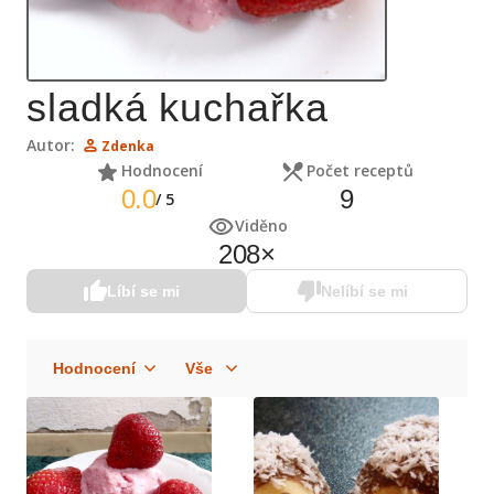
sladká kuchařka
Autor:
Zdenka
Hodnocení
Počet receptů
0.0
9
/
5
Viděno
208
×
Líbí se mi
Nelíbí se mi