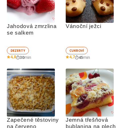
Jahodová zmrzlina 
Vánoční ježci
se salkem
DEZERTY
CUKROVÍ
4,8
4,7
30
min
45
min
Zapečené těstoviny 
Jemná třešňová 
na červeno
bublanina na plech