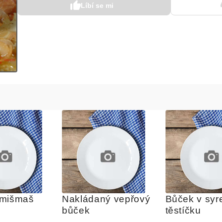
Líbí se mi
 mišmaš
Nakládaný vepřový 
Bůček v syr
bůček
těstíčku