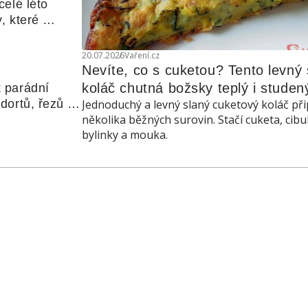
elé léto 
, které 
udle nebo 
20.07.2026
Vaření.cz
Nevíte, co s cuketou? Tento levný s
koláč chutná božsky teplý i studen
 parádní 
ortů, řezů a 
Jednoduchý a levný slaný cuketový koláč při
několika běžných surovin. Stačí cuketa, cibu
bylinky a mouka.