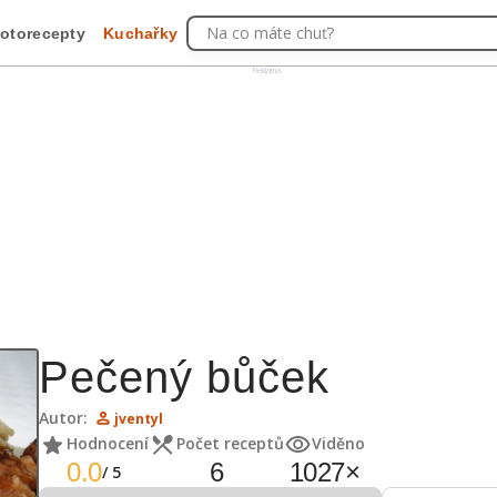
Na co máte chuť?
otorecepty
Kuchařky
Reklama
Pečený bůček
Autor:
jventyl
Hodnocení
Počet receptů
Viděno
0.0
6
1027
×
/
5