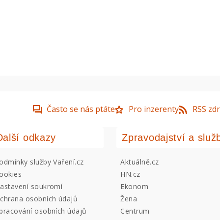
Často se nás ptáte
Pro inzerenty
RSS zdr
Další odkazy
Zpravodajství a služ
odmínky služby Vaření.cz
Aktuálně.cz
ookies
HN.cz
astavení soukromí
Ekonom
chrana osobních údajů
Žena
pracování osobních údajů
Centrum