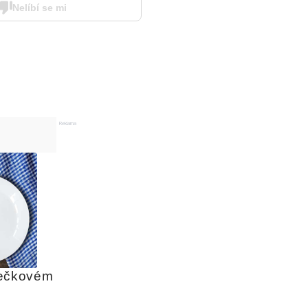
Nelíbí se mi
Reklama
ečkovém 