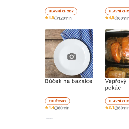
HLAVNÍ CHODY
HLAVNÍ CH
4,5
4,5
120
min
60
mi
Bůček na bazalce
Vepřový 
pekáč
CHUŤOVKY
HLAVNÍ CH
4,4
3,1
60
min
60
mi
Reklama