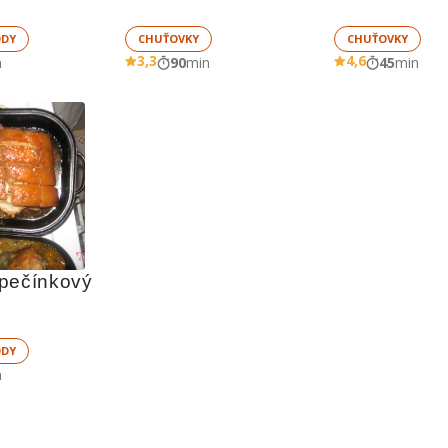
ODY
CHUŤOVKY
CHUŤOVKY
3,3
4,6
n
90
min
45
min
pečínkový 
ODY
n