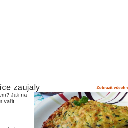
íce zaujaly
Zobrazit všechn
em? Jak na 
 vařit