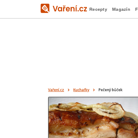
Recepty
Magazín
F
Vaření.cz
Kuchařky
Pečený bůček