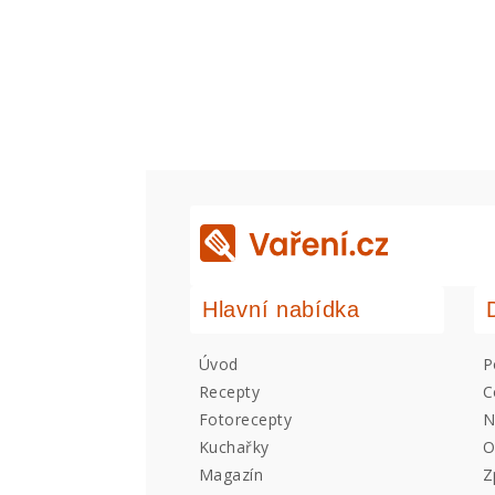
Hlavní nabídka
Úvod
P
Recepty
C
Fotorecepty
N
Kuchařky
O
Magazín
Z