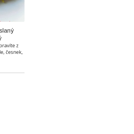
laný 
ý
pravíte z
le, česnek,