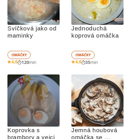
Svíčková jako od 
Jednoduchá 
maminky
koprová omáčka
OMÁČKY
OMÁČKY
4,6
4,6
120
min
35
min
Koprovka s 
Jemná houbová 
brambory a vejci
omáčka se 