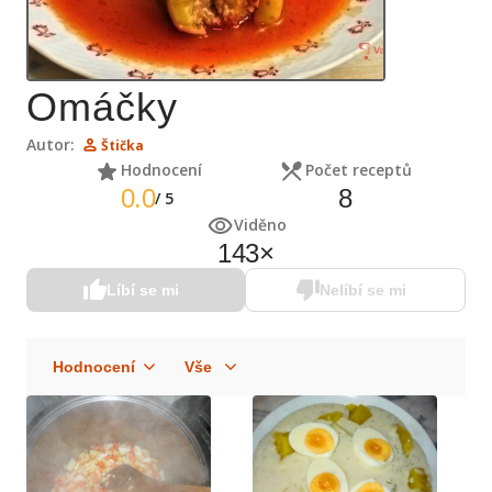
Omáčky
Autor:
Štička
Hodnocení
Počet receptů
0.0
8
/
5
Viděno
143
×
Líbí se mi
Nelíbí se mi