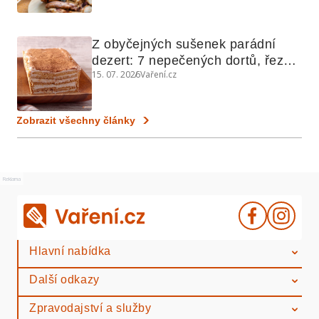
Z obyčejných sušenek parádní 
dezert: 7 nepečených dortů, řezů 
15. 07. 2026
Vaření.cz
a koláčů
Zobrazit všechny články
Reklama
Hlavní nabídka
Další odkazy
Zpravodajství a služby