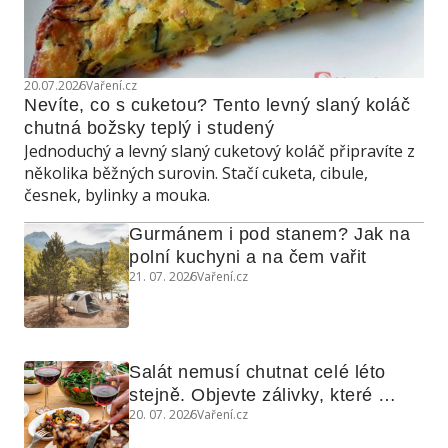
20.07.2026
Vaření.cz
Nevíte, co s cuketou? Tento levný slaný koláč 
chutná božsky teplý i studený
Jednoduchý a levný slaný cuketový koláč připravíte z
několika běžných surovin. Stačí cuketa, cibule,
česnek, bylinky a mouka.
Gurmánem i pod stanem? Jak na 
polní kuchyni a na čem vařit
21. 07. 2026
Vaření.cz
Salát nemusí chutnat celé léto 
stejně. Objevte zálivky, které 
20. 07. 2026
Vaření.cz
využijete i na maso, nudle nebo 
grilovanou zeleninu