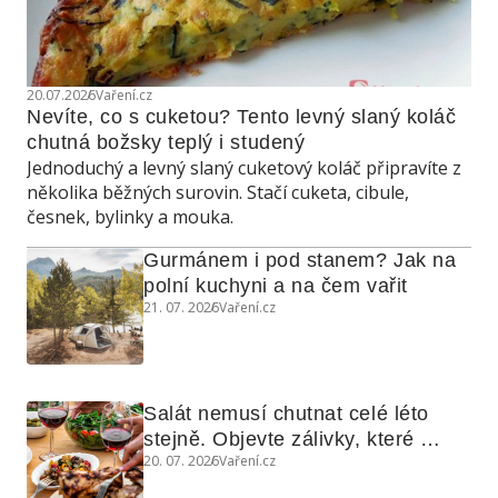
20.07.2026
Vaření.cz
Nevíte, co s cuketou? Tento levný slaný koláč 
chutná božsky teplý i studený
Jednoduchý a levný slaný cuketový koláč připravíte z
několika běžných surovin. Stačí cuketa, cibule,
česnek, bylinky a mouka.
Gurmánem i pod stanem? Jak na 
polní kuchyni a na čem vařit
21. 07. 2026
Vaření.cz
Salát nemusí chutnat celé léto 
stejně. Objevte zálivky, které 
20. 07. 2026
Vaření.cz
využijete i na maso, nudle nebo 
grilovanou zeleninu