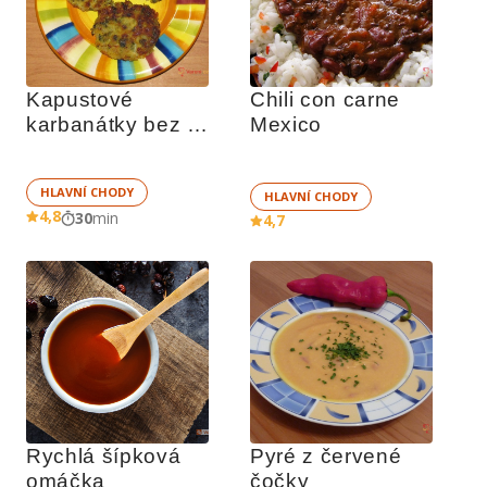
Kapustové 
Chili con carne 
karbanátky bez 
Mexico
masa
HLAVNÍ CHODY
HLAVNÍ CHODY
4,8
30
min
4,7
Rychlá šípková 
Pyré z červené 
omáčka
čočky