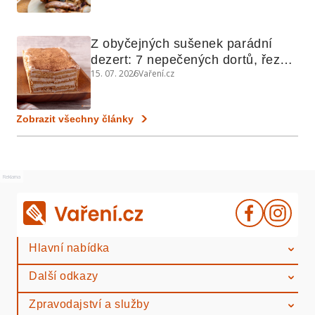
Z obyčejných sušenek parádní 
dezert: 7 nepečených dortů, řezů 
15. 07. 2026
Vaření.cz
a koláčů
Zobrazit všechny články
Reklama
Hlavní nabídka
Další odkazy
Zpravodajství a služby