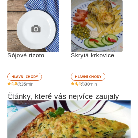
Sójové rizoto
Skrytá krkovice
HLAVNÍ CHODY
HLAVNÍ CHODY
4,8
4,4
35
min
30
min
Články, které vás nejvíce zaujaly
Reklama