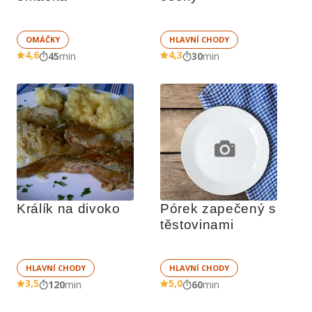
OMÁČKY
HLAVNÍ CHODY
4,6
4,3
45
min
30
min
Králík na divoko
Pórek zapečený s 
těstovinami
HLAVNÍ CHODY
HLAVNÍ CHODY
3,5
5,0
120
min
60
min