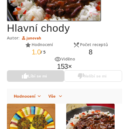
Hlavní chody
Autor:
junovah
Hodnocení
Počet receptů
1.0
8
/
5
Viděno
153
×
Líbí se mi
Nelíbí se mi