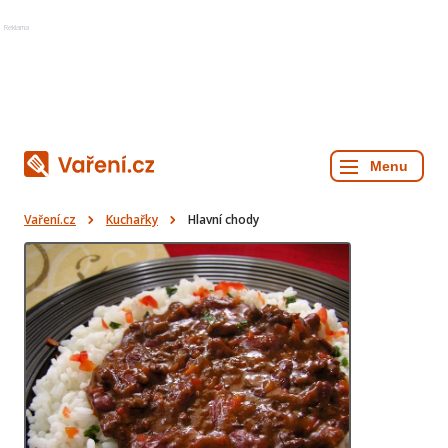
Reklama
Vaření.cz
Kuchařky
Hlavní chody