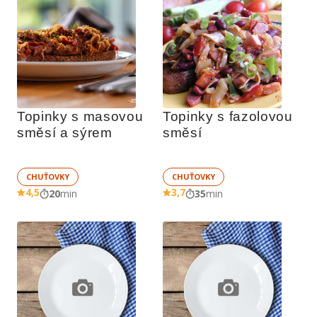
Topinky s masovou 
Topinky s fazolovou 
směsí a sýrem
směsí
CHUŤOVKY
CHUŤOVKY
4,5
3,7
20
min
35
min