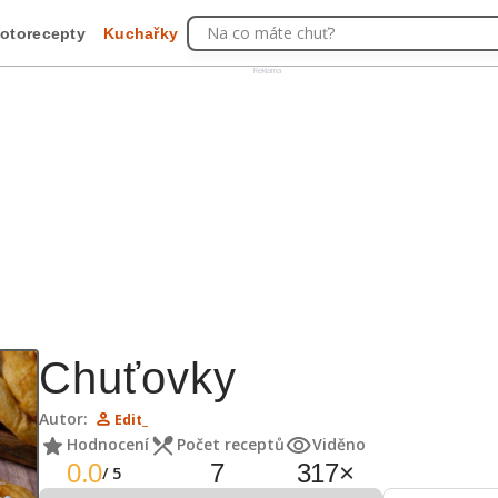
Na co máte chuť?
otorecepty
Kuchařky
Reklama
Chuťovky
Autor:
Edit_
Hodnocení
Počet receptů
Viděno
0.0
7
317
×
/
5