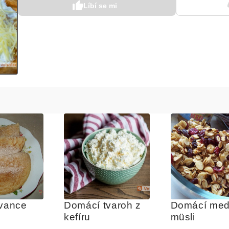
Líbí se mi
ívance
Domácí tvaroh z 
Domácí med
kefíru
müsli