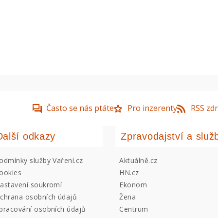
Často se nás ptáte
Pro inzerenty
RSS zdr
Další odkazy
Zpravodajství a služ
odmínky služby Vaření.cz
Aktuálně.cz
ookies
HN.cz
astavení soukromí
Ekonom
chrana osobních údajů
Žena
pracování osobních údajů
Centrum