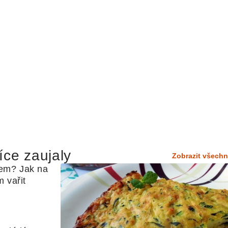
íce zaujaly
Zobrazit všechn
em? Jak na 
 vařit