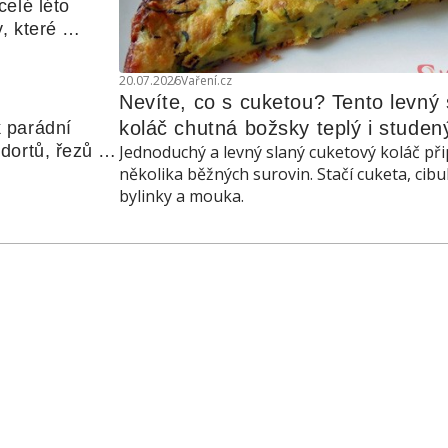
elé léto 
, které 
udle nebo 
20.07.2026
Vaření.cz
Nevíte, co s cuketou? Tento levný s
koláč chutná božsky teplý i studen
 parádní 
ortů, řezů a 
Jednoduchý a levný slaný cuketový koláč při
několika běžných surovin. Stačí cuketa, cibu
bylinky a mouka.