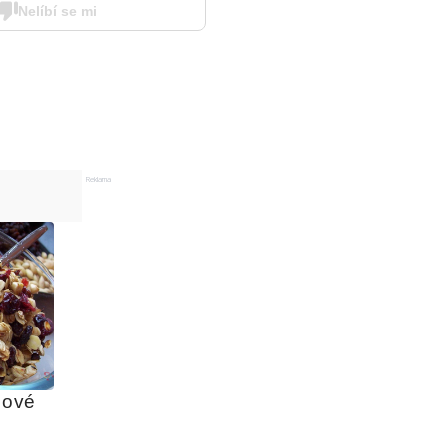
Nelíbí se mi
Reklama
ové 