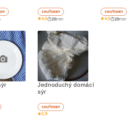
ODY
CHUŤOVKY
CHUŤOVKY
4,5
4,5
n
20
min
20
min
sýr
Jednoduchý domácí 
sýr
CHUŤOVKY
3,9