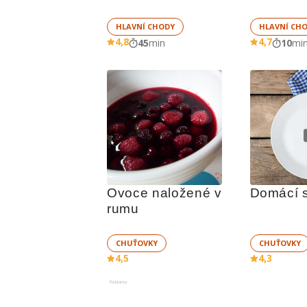
HLAVNÍ CHODY
HLAVNÍ CH
4,8
4,7
45
min
10
mi
Ovoce naložené v 
Domácí 
rumu
CHUŤOVKY
CHUŤOVKY
4,5
4,3
Reklama