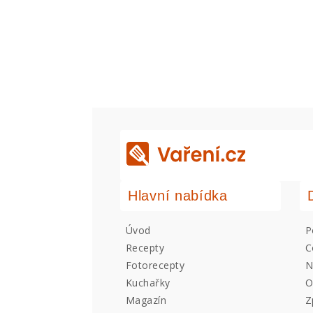
Hlavní nabídka
Úvod
P
Recepty
C
Fotorecepty
N
Kuchařky
O
Magazín
Z