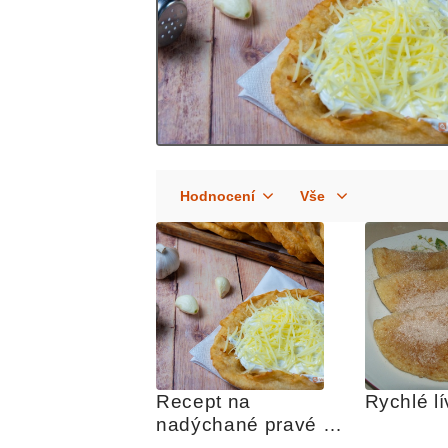
Recept na 
Rychlé l
nadýchané pravé 
stánkové langoše