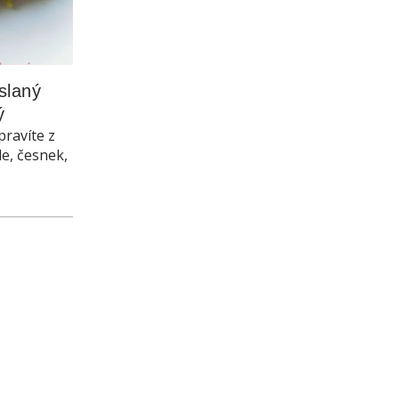
laný 
ý
pravíte z
le, česnek,