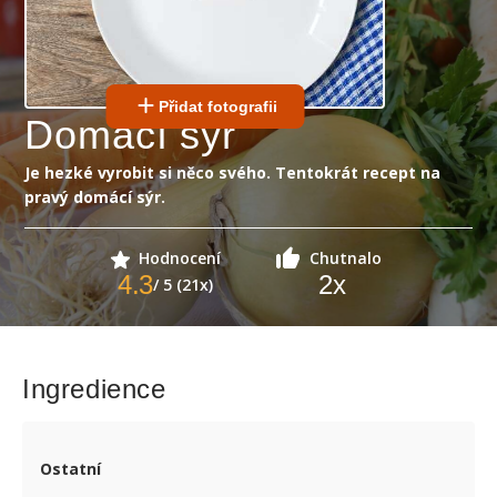
Přidat fotografii
Domácí sýr
Je hezké vyrobit si něco svého. Tentokrát recept na
pravý domácí sýr.
Hodnocení
Chutnalo
4.3
2
x
/ 5 (21x)
Ingredience
Ostatní