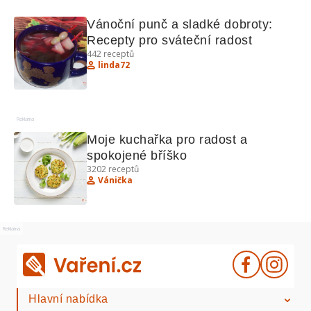
Vánoční punč a sladké dobroty: 
Recepty pro sváteční radost
442
receptů
linda72
Reklama
Moje kuchařka pro radost a 
spokojené bříško
3202
receptů
Vánička
Reklama
Hlavní nabídka