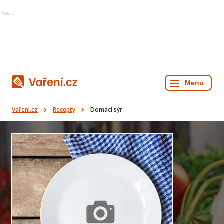
Reklama
Vaření.cz
Recepty
Domácí sýr