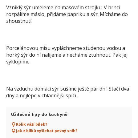
Vzniklý sýr umeleme na masovém strojku. V hrnci
rozpálíme máslo, přidáme papriku a sýr. Mícháme do
zhoustnutí.
Porcelánovou mísu vypláchneme studenou vodou a
horký sýr do ní nalijeme a necháme ztuhnout. Pak jej
vyklopíme.
Na vzduchu domácí sýr sušíme ještě pár dní. Stačí dva
dny a nejlépe v chladnější spíži.
Užitečné tipy do kuchyně
Kolik váží bílek?
Jak z bílků vyšlehat pevný sníh?