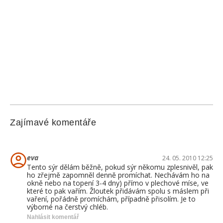
Zajímavé komentáře
eva
24. 05. 2010 12:25
Tento sýr dělám běžně, pokud sýr někomu zplesnivěl, pak
ho zřejmě zapomněl denně promíchat. Nechávám ho na
okně nebo na topení 3-4 dny) přímo v plechové míse, ve
které to pak vařím. Žloutek přidávám spolu s máslem při
vaření, pořádně promíchám, případně přisolím. Je to
výborné na čerstvý chléb.
Nahlásit komentář