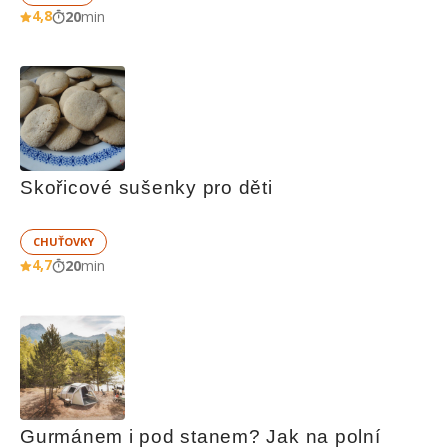
4,8
20
min
Skořicové sušenky pro děti
CHUŤOVKY
4,7
20
min
Gurmánem i pod stanem? Jak na polní 