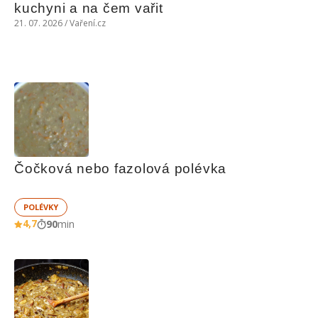
kuchyni a na čem vařit
21. 07. 2026 / Vaření.cz
Čočková nebo fazolová polévka
POLÉVKY
4,7
90
min