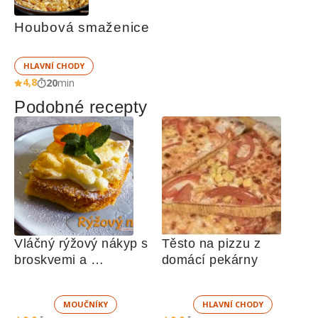
Houbová smaženice
HLAVNÍ CHODY
4,8
20
min
Podobné recepty
Vláčný rýžový nákyp s 
Těsto na pizzu z 
broskvemi a 
domácí pekárny
nadýchaným sněhem
MOUČNÍKY
HLAVNÍ CHODY