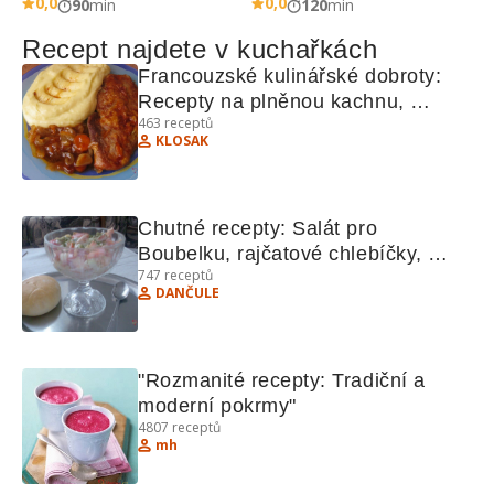
0,0
0,0
90
min
120
min
Recept najdete v kuchařkách
Francouzské kulinářské dobroty: 
Recepty na plněnou kachnu, 
463
receptů
vepřové plátky na pivu a další 
KLOSAK
lahůdky
Chutné recepty: Salát pro 
Boubelku, rajčatové chlebíčky, 
747
receptů
perníčky, chlebový dort, Eskymo 
DANČULE
řezy.
"Rozmanité recepty: Tradiční a 
moderní pokrmy"
4807
receptů
mh