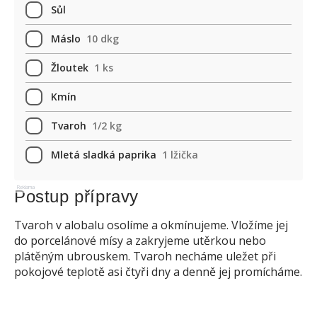
Sůl
Máslo
10 dkg
Žloutek
1 ks
Kmín
Tvaroh
1/2 kg
Mletá sladká paprika
1 lžička
Reklama
Postup přípravy
Tvaroh v alobalu osolíme a okmínujeme. Vložíme jej
do porcelánové mísy a zakryjeme utěrkou nebo
plátěným ubrouskem. Tvaroh necháme uležet při
pokojové teplotě asi čtyři dny a denně jej promícháme.