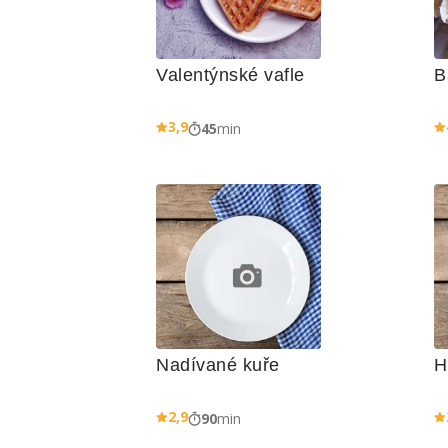
Valentýnské vafle
B
3,9
45
min
Nadívané kuře
H
2,9
90
min