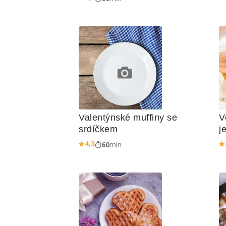
Valentýnské muffiny se 
V
srdíčkem
j
o
4,3
60
min