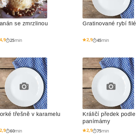
anán se zmrzlinou
Gratinované rybí filé
4,9
2,9
25
min
45
min
orké třešně v karamelu
Králičí předek podle 
panímámy
2,9
2,9
60
min
75
min