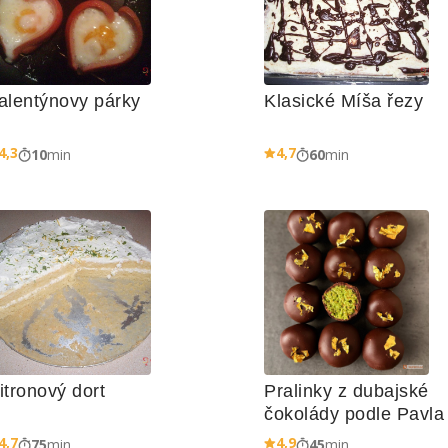
alentýnovy párky
Klasické Míša řezy
4,3
4,7
10
min
60
min
itronový dort
Pralinky z dubajské 
čokolády podle Pavla 
Berkyho
4,7
4,9
75
min
45
min