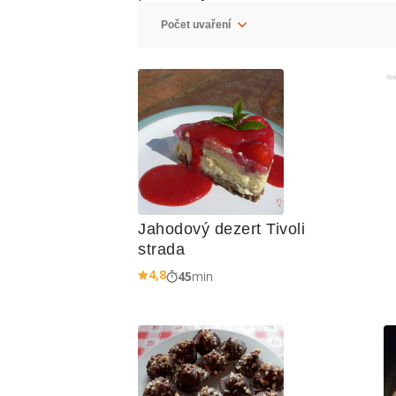
Re
Jahodový dezert Tivoli 
strada
4,8
45
min