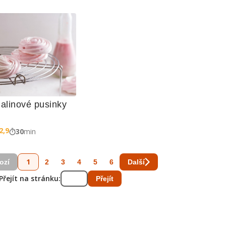
alinové pusinky
2,9
30
min
1
2
3
4
5
6
ozí
Další
Přejít na stránku:
Přejít