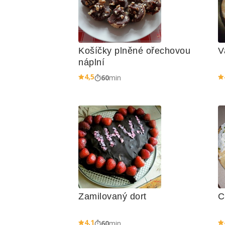
Košíčky plněné ořechovou 
V
náplní
4,5
60
min
Zamilovaný dort
C
4,1
60
min