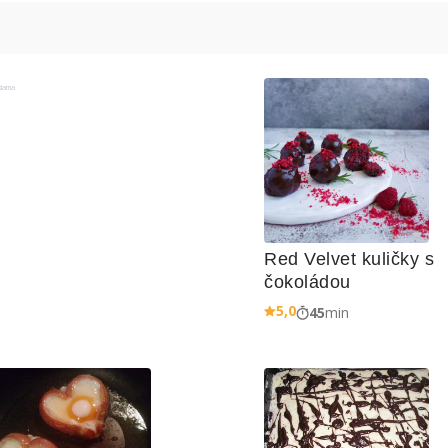
klama
Red Velvet kuličky s 
čokoládou
5,0
45
min