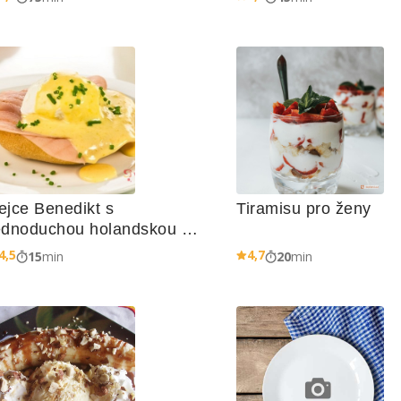
ejce Benedikt s 
Tiramisu pro ženy
ednoduchou holandskou 
máčkou
4,5
4,7
15
min
20
min