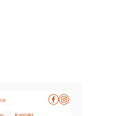
oje
by
Kontakt