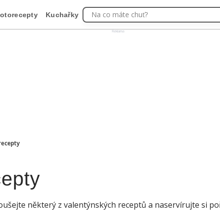
Na co máte chuť?
otorecepty
Kuchařky
Reklama
recepty
cepty
oušejte některý z valentýnských receptů a naservírujte si p