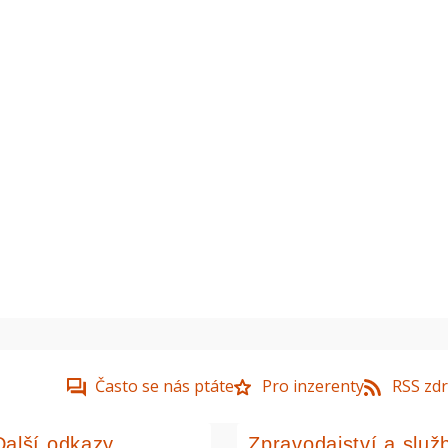
Často se nás ptáte
Pro inzerenty
RSS zdr
Další odkazy
Zpravodajství a služ