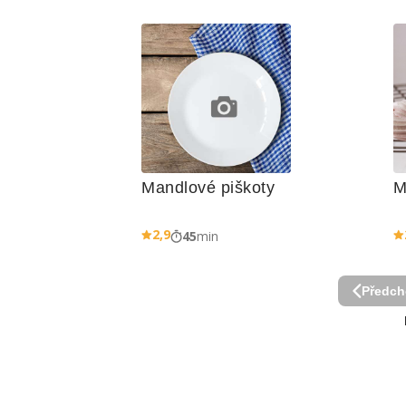
Mandlové piškoty
M
2,9
45
min
Předch