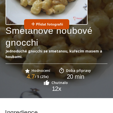
Přidat fotografii
Smetanové houbové
gnocchi
Jednoduché gnocchi se smetanou, kuřecím masem a
houbami.
Hodnocení
Doba přípravy
4.7
20
min
/ 5 (25x)
Chutnalo
12
x
Ingredience