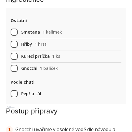
Ostatní
Smetana
1 kelímek
Hřiby
1 hrst
Kuřecí prsíčka
1 ks
Gnocchi
1 balíček
Podle chuti
Pepř a sůl
Reklama
Postup přípravy
Gnocchi uvaříme v osolené vodě dle návodu a