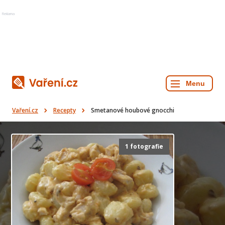
Reklama
Vaření.cz
Recepty
Smetanové houbové gnocchi
1 fotografie