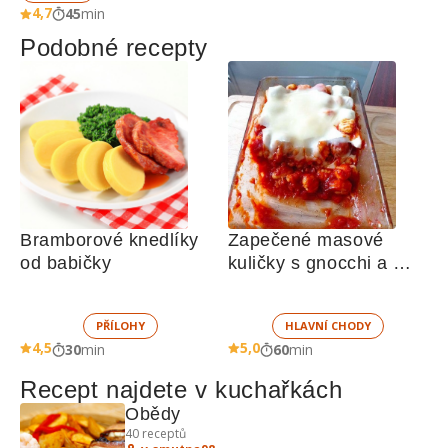
4,7
45
min
Podobné recepty
Bramborové knedlíky 
Zapečené masové 
od babičky
kuličky s gnocchi a 
sýrem v rajčatové 
omáčce
PŘÍLOHY
HLAVNÍ CHODY
4,5
5,0
30
min
60
min
Recept najdete v kuchařkách
Obědy
40
receptů