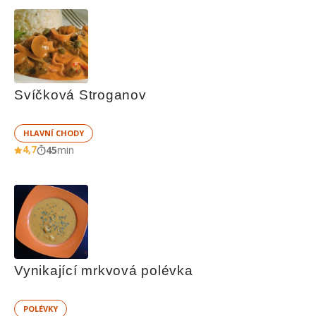
Svíčková Stroganov
HLAVNÍ CHODY
4,7
45
min
Vynikající mrkvová polévka
POLÉVKY