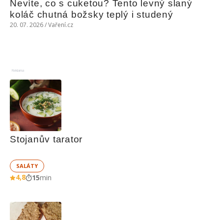
Nevíte, co s cuketou? Tento levný slaný 
koláč chutná božsky teplý i studený
20. 07. 2026 / Vaření.cz
Reklama
Stojanův tarator
SALÁTY
4,8
15
min