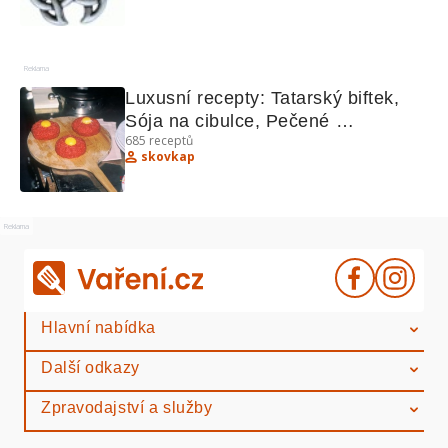
Reklama
Luxusní recepty: Tatarský biftek, 
Sója na cibulce, Pečené 
685
receptů
brambory...
skovkap
Reklama
Hlavní nabídka
Další odkazy
Zpravodajství a služby