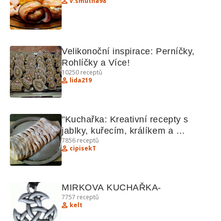
v.smutna98
Velikonoční inspirace: Perníčky, 
Rohlíčky a Více!
10250
receptů
lida219
"Kuchařka: Kreativní recepty s 
jablky, kuřecím, králíkem a 
7856
receptů
bochánky"
cipisekT
MIRKOVA KUCHAŘKA-
7757
receptů
kelt