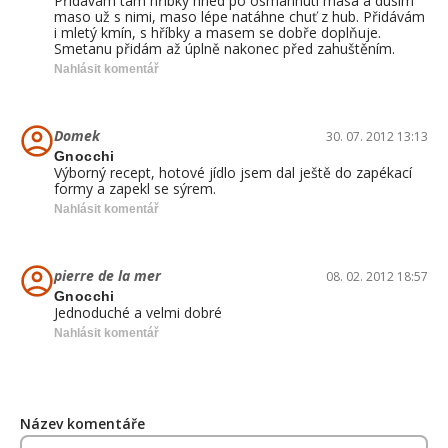
Přidávám tam hříbky hned po osmahnutí masa a dusím
maso už s nimi, maso lépe natáhne chuť z hub. Přidávám
i mletý kmín, s hříbky a masem se dobře doplňuje.
Smetanu přidám až úplně nakonec před zahuštěním.
Nahlásit komentář
Domek
30. 07. 2012 13:13
Gnocchi
Výborný recept, hotové jídlo jsem dal ještě do zapékací
formy a zapekl se sýrem.
Nahlásit komentář
pierre de la mer
08. 02. 2012 18:57
Gnocchi
Jednoduché a velmi dobré
Nahlásit komentář
Název komentáře