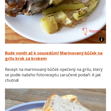
Bude vonět až k sousedům! Marinovaný bůček na
grilu krok za krokem
Recept na marinovaný bůček opečený na grilu, který
se podle našeho fotoreceptu zaručené podaří. A jak
chutná!