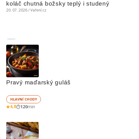
koláč chutná božsky teplý i studený
20. 07. 2026 / Vaření.cz
Reklama
Pravý maďarský guláš
HLAVNÍ CHODY
4,8
120
min