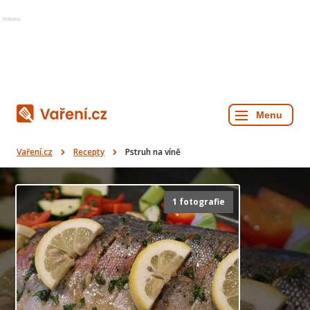
Reklama
Vaření.cz
Recepty
Pstruh na víně
1 fotografie