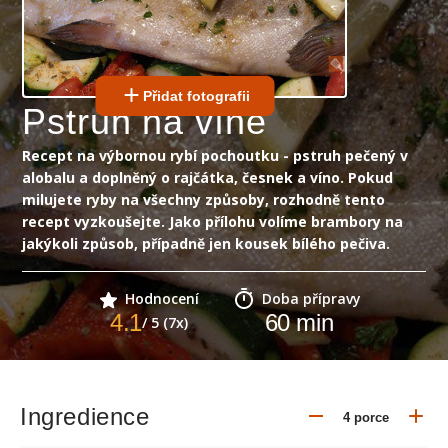
Přidat fotografii
Pstruh na víně
Recept na výbornou rybí pochoutku - pstruh pečený v
alobalu a doplněný o rajčátka, česnek a víno. Pokud
milujete ryby na všechny způsoby, rozhodně tento
recept vyzkoušejte. Jako přílohu volíme brambory na
jakýkoli způsob, případně jen kousek bílého pečiva.
Hodnocení
Doba přípravy
4.1
60
min
/ 5 (7x)
Ingredience