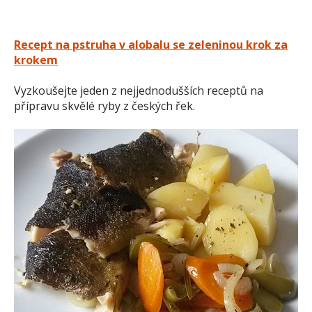
Recept na pstruha v alobalu se zeleninou krok za
krokem
Vyzkoušejte jeden z nejjednodušších receptů na
přípravu skvělé ryby z českých řek.