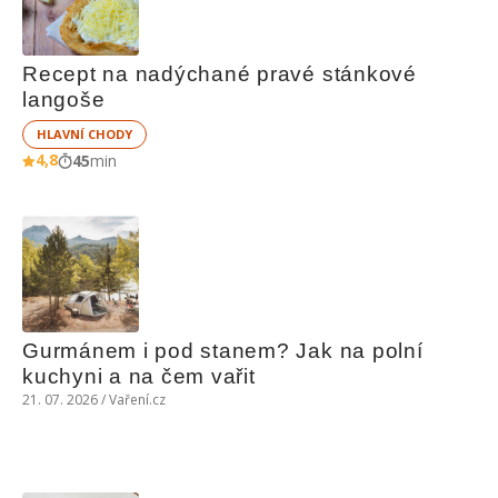
Recept na nadýchané pravé stánkové 
langoše
HLAVNÍ CHODY
4,8
45
min
Gurmánem i pod stanem? Jak na polní 
kuchyni a na čem vařit
21. 07. 2026 / Vaření.cz