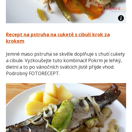
Recept na pstruha na cuketě s cibulí krok za
krokem
Jemné maso pstruha se skvěle doplňuje s chutí cukety
a cibule. Vyzkoušejte tuto kombinaci! Pokrm je lehký,
dietní a to po vánočních svátcích jistě přijde vhod.
Podrobný FOTORECEPT.