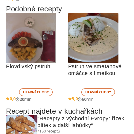
Podobné recepty
Plovdivský pstruh
Pstruh ve smetanové 
omáčce s limetkou
HLAVNÍ CHODY
HLAVNÍ CHODY
0,0
5,0
20
min
60
min
Recept najdete v kuchařkách
"Recepty z východní Evropy: řízek, 
biftek a další lahůdky"
4180
receptů