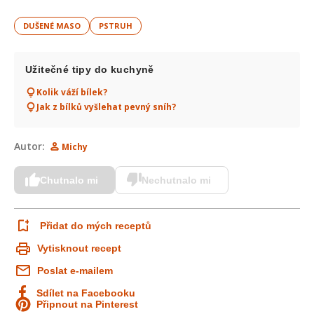
DUŠENÉ MASO
PSTRUH
Užitečné tipy do kuchyně
Kolik váží bílek?
Jak z bílků vyšlehat pevný sníh?
Autor:
Michy
Chutnalo mi
Nechutnalo mi
Přidat do mých receptů
Vytisknout recept
Poslat e-mailem
Sdílet na Facebooku
Připnout na Pinterest