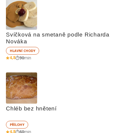
Svíčková na smetaně podle Richarda 
Nováka
HLAVNÍ CHODY
4,8
90
min
Chléb bez hnětení
PŘÍLOHY
4,8
60
min