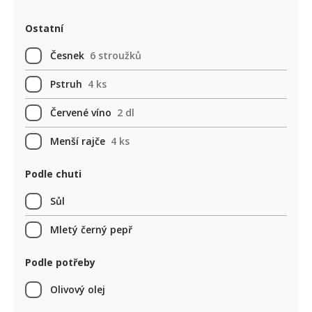
Ostatní
Česnek
6 stroužků
Pstruh
4 ks
Červené víno
2 dl
Menší rajče
4 ks
Podle chuti
Sůl
Mletý černý pepř
Podle potřeby
Olivový olej