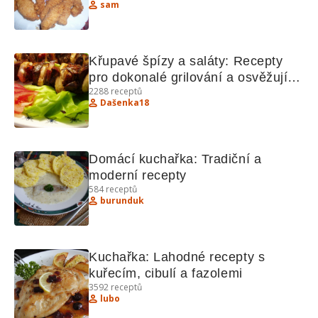
sam
Křupavé špízy a saláty: Recepty 
pro dokonalé grilování a osvěžující 
2288
receptů
saláty
Dašenka18
Domácí kuchařka: Tradiční a 
moderní recepty
584
receptů
burunduk
Kuchařka: Lahodné recepty s 
kuřecím, cibulí a fazolemi
3592
receptů
lubo