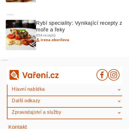
Reklama
Rybí speciality: Vynikající recepty z 
moře a řeky
894
receptů
irena.oborilova
Reklama
Hlavní nabídka
Další odkazy
Zpravodajství a služby
Kontakt